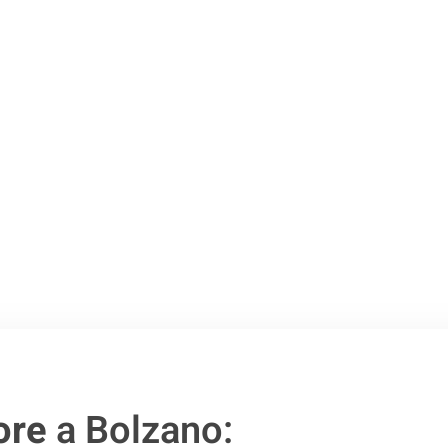
 Bolzano
.
o passo verso un
ore
a Bolzano: