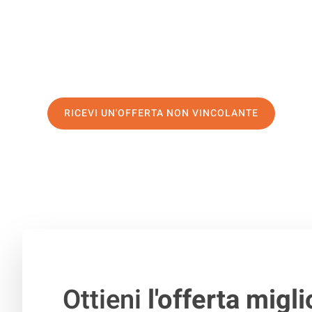
servizio di prima classe
e assicurati i
migliori prezzi in
Richiedo ora la tua offerta personalizzata e fai il prim
trasloco senza stress a Volos
RICEVI UN'OFFERTA NON VINCOLANTE
100% non vincolante – Risposta garantita entro 15 minuti.
Ottieni
l'offerta migli