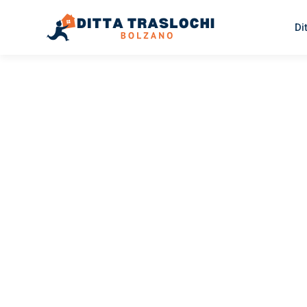
Di
TRASLOCHI BOLZANO
Traslochi
Bolzano
V
Il tuo trasloco Bolzano Volos può essere così facile! Sp