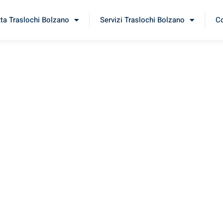
tta Traslochi Bolzano
Servizi Traslochi Bolzano
Co
olos
erimenta il nostro