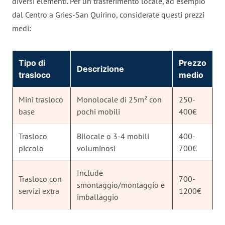
diversi elementi. Per un trasferimento locale, ad esempio
dal Centro a Gries-San Quirino, considerate questi prezzi
medi:
Tipo di
Prezzo
Descrizione
trasloco
medio
Mini trasloco
Monolocale di 25m² con
250-
base
pochi mobili
400€
Trasloco
Bilocale o 3-4 mobili
400-
piccolo
voluminosi
700€
Include
Trasloco con
700-
smontaggio/montaggio e
servizi extra
1200€
imballaggio