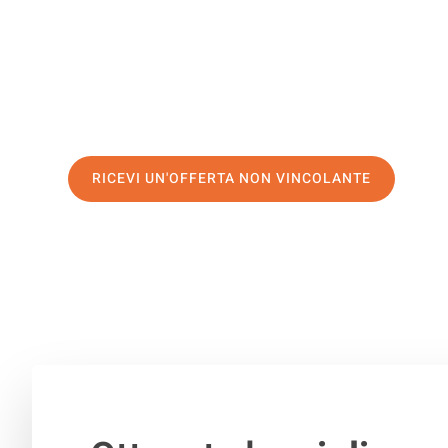
Bolzano
Servizio sgomberi a Bolzano può essere così facile! Pro
prima classe
e assicurati i
migliori prezzi a Bolzano
. Ri
preventivo personalizzato e fate il primo passo:
RICEVI UN'OFFERTA NON VINCOLANTE
100% non vincolante
– Risposta garantita
entro 15 minuti
.