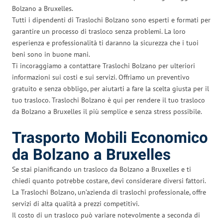
Bolzano a Bruxelles.
Tutti i dipendenti di Traslochi Bolzano sono esperti e formati per
garantire un processo di trasloco senza problemi. La loro
esperienza e professionalità ti daranno la sicurezza che i tuoi
beni sono in buone mani.
Ti incoraggiamo a contattare Traslochi Bolzano per ulteriori
informazioni sui costi e sui servizi. Offriamo un preventivo
gratuito e senza obbligo, per aiutarti a fare la scelta giusta per il
tuo trasloco. Traslochi Bolzano è qui per rendere il tuo trasloco
da Bolzano a Bruxelles il più semplice e senza stress possibile.
Trasporto Mobili Economico
da Bolzano a Bruxelles
Se stai pianificando un trasloco da Bolzano a Bruxelles e ti
chiedi quanto potrebbe costare, devi considerare diversi fattori.
La Traslochi Bolzano, un’azienda di traslochi professionale, offre
servizi di alta qualità a prezzi competitivi.
Il costo di un trasloco può variare notevolmente a seconda di