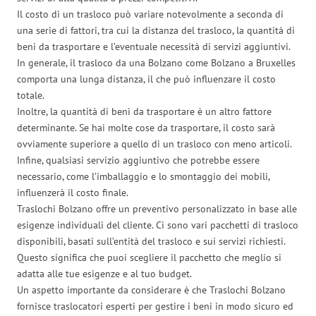
Il costo di un trasloco può variare notevolmente a seconda di
una serie di fattori, tra cui la distanza del trasloco, la quantità di
beni da trasportare e l’eventuale necessità di servizi aggiuntivi.
In generale, il trasloco da una Bolzano come Bolzano a Bruxelles
comporta una lunga distanza, il che può influenzare il costo
totale.
Inoltre, la quantità di beni da trasportare è un altro fattore
determinante. Se hai molte cose da trasportare, il costo sarà
ovviamente superiore a quello di un trasloco con meno articoli.
Infine, qualsiasi servizio aggiuntivo che potrebbe essere
necessario, come l’imballaggio e lo smontaggio dei mobili,
influenzerà il costo finale.
Traslochi Bolzano offre un preventivo personalizzato in base alle
esigenze individuali del cliente. Ci sono vari pacchetti di trasloco
disponibili, basati sull’entità del trasloco e sui servizi richiesti.
Questo significa che puoi scegliere il pacchetto che meglio si
adatta alle tue esigenze e al tuo budget.
Un aspetto importante da considerare è che Traslochi Bolzano
fornisce traslocatori esperti per gestire i beni in modo sicuro ed