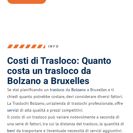
INFO
Costi di Trasloco: Quanto
costa un trasloco da
Bolzano a Bruxelles
Se stai pianificando un
trasloco
da
Bolzano
a Bruxelles e ti
chiedi quanto potrebbe costare, devi considerare diversi fattori.
La Traslochi Bolzano, un’azienda di traslochi professionale, offre
servizi
di alta qualità a prezzi competitivi.
Il costo di un trasloco può variare notevolmente a seconda di
una serie di fattori, tra cui la distanza del trasloco, la quantità di
beni
da trasportare e l’eventuale necessità di servizi aggiuntivi.