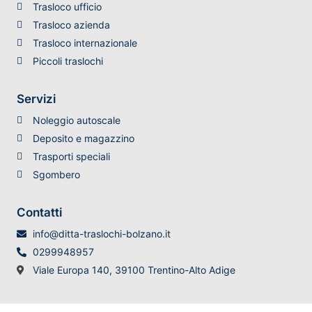
Trasloco ufficio
Trasloco azienda
Trasloco internazionale
Piccoli traslochi
Servizi
Noleggio autoscale
Deposito e magazzino
Trasporti speciali
Sgombero
Contatti
info@ditta-traslochi-bolzano.it
0299948957
Viale Europa 140, 39100 Trentino-Alto Adige