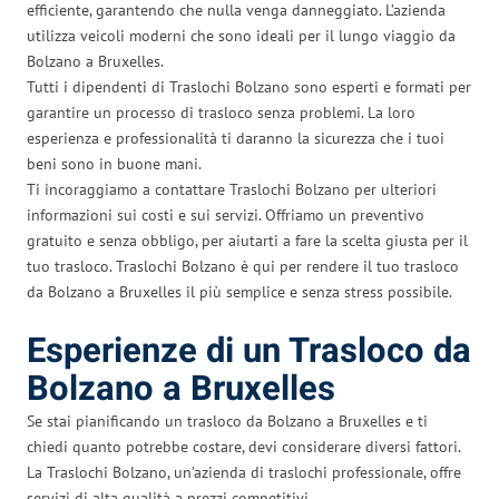
efficiente, garantendo che nulla venga danneggiato. L’azienda
utilizza veicoli moderni che sono ideali per il lungo viaggio da
Bolzano a Bruxelles.
Tutti i dipendenti di Traslochi Bolzano sono esperti e formati per
garantire un processo di trasloco senza problemi. La loro
esperienza e professionalità ti daranno la sicurezza che i tuoi
beni sono in buone mani.
Ti incoraggiamo a contattare Traslochi Bolzano per ulteriori
informazioni sui costi e sui servizi. Offriamo un preventivo
gratuito e senza obbligo, per aiutarti a fare la scelta giusta per il
tuo trasloco. Traslochi Bolzano è qui per rendere il tuo trasloco
da Bolzano a Bruxelles il più semplice e senza stress possibile.
Esperienze di un Trasloco da
Bolzano a Bruxelles
Se stai pianificando un trasloco da Bolzano a Bruxelles e ti
chiedi quanto potrebbe costare, devi considerare diversi fattori.
La Traslochi Bolzano, un’azienda di traslochi professionale, offre
servizi di alta qualità a prezzi competitivi.