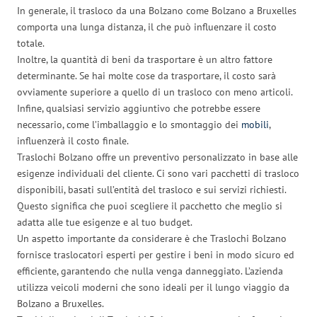
In generale, il trasloco da una Bolzano come Bolzano a Bruxelles
comporta una lunga distanza, il che può influenzare il costo
totale.
Inoltre, la quantità di beni da trasportare è un altro fattore
determinante. Se hai molte cose da trasportare, il costo sarà
ovviamente superiore a quello di un trasloco con meno articoli.
Infine, qualsiasi servizio aggiuntivo che potrebbe essere
necessario, come l’imballaggio e lo smontaggio dei
mobili
,
influenzerà il costo finale.
Traslochi Bolzano offre un preventivo personalizzato in base alle
esigenze individuali del cliente. Ci sono vari pacchetti di trasloco
disponibili, basati sull’entità del trasloco e sui servizi richiesti.
Questo significa che puoi scegliere il pacchetto che meglio si
adatta alle tue esigenze e al tuo budget.
Un aspetto importante da considerare è che Traslochi Bolzano
fornisce traslocatori esperti per gestire i beni in modo sicuro ed
efficiente, garantendo che nulla venga danneggiato. L’azienda
utilizza veicoli moderni che sono ideali per il lungo viaggio da
Bolzano a Bruxelles.