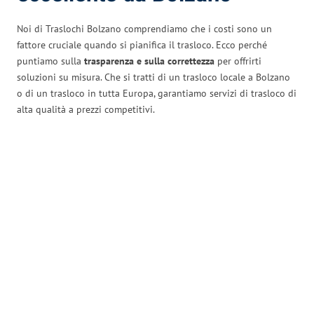
Noi di Traslochi Bolzano comprendiamo che i costi sono un
fattore cruciale quando si pianifica il trasloco. Ecco perché
puntiamo sulla
trasparenza e sulla correttezza
per offrirti
soluzioni su misura. Che si tratti di un trasloco locale a Bolzano
o di un trasloco in tutta Europa, garantiamo servizi di trasloco di
alta qualità a prezzi competitivi.