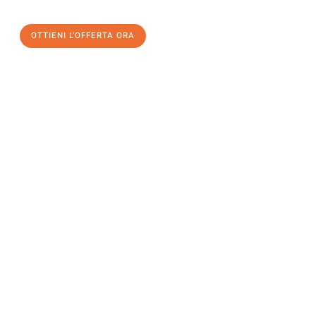
un
trasloco senza stress
e con il massimo comfort:
OTTIENI L'OFFERTA ORA