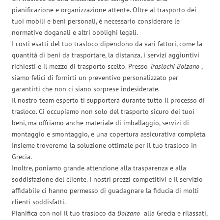
pianificazione e organizzazione attente. Oltre al trasporto dei
tuoi mobili e beni personali, è necessario considerare le
normative doganali e altri obblighi legali.
I costi esatti del tuo trasloco dipendono da vari fattori, come la
quantità di beni da trasportare, la distanza, i servizi aggiuntivi
richiesti e il mezzo di trasporto scelto. Presso
Traslochi Bolzano
,
siamo felici di fornirti un preventivo personalizzato per
garantirti che non ci siano sorprese indesiderate.
Il nostro team esperto ti supporterà durante tutto il processo di
trasloco. Ci occupiamo non solo del trasporto sicuro dei tuoi
beni, ma offriamo anche materiale di imballaggio, servizi di
montaggio e smontaggio, e una copertura assicurativa completa.
Insieme troveremo la soluzione ottimale per il tuo trasloco in
Grecia.
Inoltre, poniamo grande attenzione alla trasparenza e alla
soddisfazione del cliente. I nostri prezzi competitivi e il servizio
affidabile ci hanno permesso di guadagnare la fiducia di molti
clienti soddisfatti.
Pianifica con noi il tuo trasloco da
Bolzano
alla Grecia e rilassati,