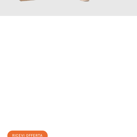
INFORMATI ORA
Scopri con Traslochi Bolzano quanto può essere
facile e senza
stress il tuo trasloco a Bolzano
. Il nostro team di esperti è
pronto ad assicurarti una transizione senza intoppi nella tua
nuova casa.
Ottieni subito
un'offerta non vincolante
e
risparmia € 100:
RICEVI OFFERTA
0299948957