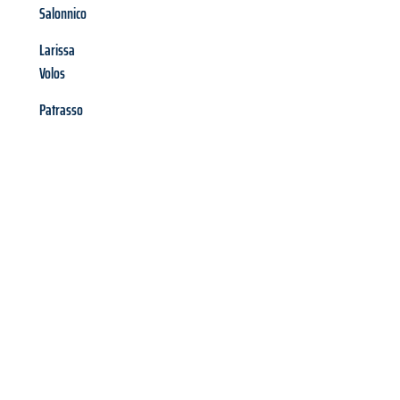
Salonnico
Larissa
Volos
Patrasso
Richiedi ora la tua
offerta
al
miglior
prezzo !
Inviateci adesso la vostra richiesta non vincolante e
assicuratevi la vostra
offerta di trasloco per le vostre esigenze
a Bolzano
al miglior prezzo! Approfitta dell’occasione per