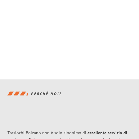
PERCHÉ NOI?
Traslochi Bolzano non è solo sinonimo di
eccellente
servizio di