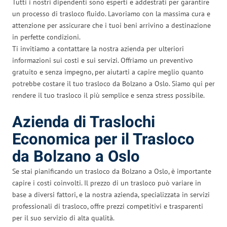
Tutti i nostri dipendenti sono esperti e addestrati per garantire
un processo di trasloco fluido. Lavoriamo con la massima cura e
attenzione per assicurare che i tuoi beni arrivino a destinazione
in perfette condizioni.
Ti invitiamo a contattare la nostra azienda per ulteriori
informazioni sui costi e sui servizi. Offriamo un preventivo
gratuito e senza impegno, per aiutarti a capire meglio quanto
potrebbe costare il tuo trasloco da Bolzano a Oslo. Siamo qui per
rendere il tuo trasloco il più semplice e senza stress possibile.
Azienda di Traslochi
Economica per il Trasloco
da Bolzano a Oslo
Se stai pianificando un trasloco da Bolzano a Oslo, è importante
capire i costi coinvolti. Il prezzo di un trasloco può variare in
base a diversi fattori, e la nostra azienda, specializzata in servizi
professionali di trasloco, offre prezzi competitivi e trasparenti
per il suo servizio di alta qualità.