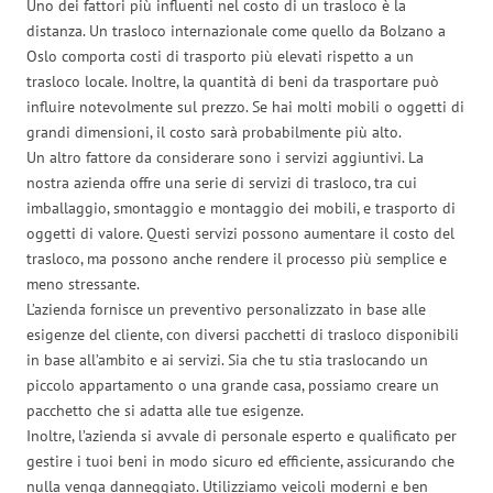
Uno dei fattori più influenti nel costo di un trasloco è la
distanza. Un trasloco internazionale come quello da Bolzano a
Oslo comporta costi di trasporto più elevati rispetto a un
trasloco locale. Inoltre, la quantità di beni da trasportare può
influire notevolmente sul prezzo. Se hai molti mobili o oggetti di
grandi dimensioni, il costo sarà probabilmente più alto.
Un altro fattore da considerare sono i servizi aggiuntivi. La
nostra azienda offre una serie di servizi di trasloco, tra cui
imballaggio, smontaggio e montaggio dei mobili, e trasporto di
oggetti di valore. Questi servizi possono aumentare il costo del
trasloco, ma possono anche rendere il processo più semplice e
meno stressante.
L’azienda fornisce un preventivo personalizzato in base alle
esigenze del cliente, con diversi pacchetti di trasloco disponibili
in base all’ambito e ai servizi. Sia che tu stia traslocando un
piccolo appartamento o una grande casa, possiamo creare un
pacchetto che si adatta alle tue esigenze.
Inoltre, l’azienda si avvale di personale esperto e qualificato per
gestire i tuoi beni in modo sicuro ed efficiente, assicurando che
nulla venga danneggiato. Utilizziamo veicoli moderni e ben