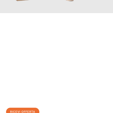
INFORMATI ORA
Scopri con Traslochi Bolzano quanto può essere
facile e senza
stress il tuo trasloco a Bolzano
. Il nostro team di esperti è
pronto ad assicurarti una transizione senza intoppi nella tua
nuova casa.
Ottieni subito
un'offerta non vincolante
e
risparmia € 100:
RICEVI OFFERTA
0299948957