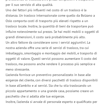
per il suo servizio di alta qualità.
Uno dei fattori più influenti nel costo di un trasloco è la
distanza. Un trasloco internazionale come quello da Bolzano a
Oslo comporta costi di trasporto più elevati rispetto a un
trasloco locale. Inoltre, la quantità di beni da trasportare può
influire notevolmente sul prezzo. Se hai molti mobili o oggetti di
grandi dimensioni, il costo sarà probabilmente più alto.
Un altro fattore da considerare sono i servizi aggiuntivi. La
nostra azienda offre una serie di servizi di trasloco, tra cui
imballaggio, smontaggio e montaggio dei mobili, e trasporto di
oggetti di valore. Questi servizi possono aumentare il costo del
trasloco, ma possono anche rendere il processo più semplice e
meno stressante.
L’azienda fornisce un preventivo personalizzato in base alle
esigenze del cliente, con diversi pacchetti di trasloco disponibili
in base all’ambito e ai servizi. Sia che tu stia traslocando un
piccolo appartamento o una grande casa, possiamo creare un
pacchetto che si adatta alle tue esigenze.
Inoltre, l’azienda si avvale di personale esperto e qualificato per