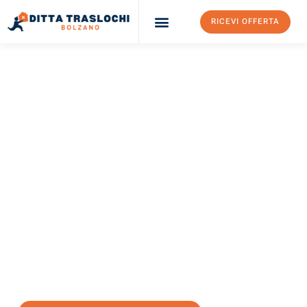
RICEVI OFFERTA
Ditta Traslochi Bolzano
Servizi Traslochi Bolzano
Costi e prezzi
TRASLOCHI BOLZANO
Traslochi Bolzano
Oslo
Il tuo trasloco Bolzano Oslo può essere così facile! Sperimenta il
nostro
servizio di prima classe
e assicurati i
migliori prezzi in
Bolzano
.
Richiedo ora la tua offerta personalizzata e fai il primo passo
verso un trasloco senza stress a Oslo