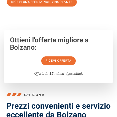
RICEVI UN'OFFERTA NON VINCOLANTE
100% non vincolante – Risposta garantita entro 15 minuti.
Ottieni
l'offerta migliore
a
Bolzano:
RICEVI OFFERTA
Offerta
in 15 minuti
(garantita).
CHI SIAMO
Prezzi convenienti e servizio
eccellente da Bolzano