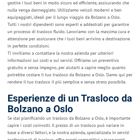
gestire i tuoi beni in modo sicuro ed efficiente, assicurando che
nulla venga danneggiato. Utilizziamo veicoli moderni e ben
equipaggiati, ideali per il lungo viaggio da Bolzano a Oslo.
Tutti i nostri dipendenti sono esperti e addestrati per garantire
un processo di trasloco fluido. Lavoriamo con la massima cura e
attenzione per assicurare che i tuoi beni arrivino a destinazione
in perfette condizioni.
Ti invitiamo a contattare la nostra azienda per ulteriori
informazioni sui costi e sui servizi. Offriamo un preventivo
gratuito e senza impegno, per aiutarti a capire meglio quanto
potrebbe costare il tuo trasloco da Bolzano a Oslo. Siamo qui per
rendere il tuo trasloco il più semplice e senza stress possibile.
Esperienze di un Trasloco da
Bolzano a Oslo
Se stai pianificando un trasloco da Bolzano a Oslo, è importante
capire i costi coinvolti. Il prezzo di un trasloco può variare in
base a diversi fattori, e la nostra azienda, specializzata in servizi
professionali di trasloco, offre prezzi competitivi e trasparenti