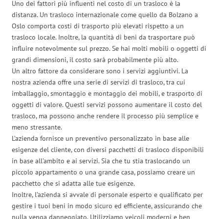
Uno dei fattori più influenti nel costo di un trasloco è la
distanza. Un trasloco internazionale come quello da Bolzano a
Oslo comporta costi di trasporto più elevati rispetto a un
trasloco locale. Inoltre, la quantità di beni da trasportare può
influire notevolmente sul prezzo. Se hai molti mobili o oggetti di
grandi dimensioni, il costo sarà probabilmente più alto.
Un altro fattore da considerare sono i servizi aggiuntivi. La
nostra azienda offre una serie di servizi di trasloco, tra cui
imballaggio, smontaggio e montaggio dei mobili, e trasporto di
oggetti di valore. Questi servizi possono aumentare il costo del
trasloco, ma possono anche rendere il processo più semplice e
meno stressante.
L’azienda fornisce un preventivo personalizzato in base alle
esigenze del cliente, con diversi pacchetti di trasloco disponibili
in base all’ambito e ai servizi. Sia che tu stia traslocando un
piccolo appartamento o una grande casa, possiamo creare un
pacchetto che si adatta alle tue esigenze.
Inoltre, l’azienda si avvale di personale esperto e qualificato per
gestire i tuoi beni in modo sicuro ed efficiente, assicurando che
nulla venga danneggiato. Utilizziamo veicoli moderni e ben