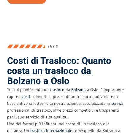
INFO
Costi di Trasloco: Quanto
costa un trasloco da
Bolzano a Oslo
Se stai pianificando un
trasloco
da
Bolzano
a Oslo, è importante
capire i
costi
coinvolti. Il prezzo di un trasloco può variare in
base a diversi fattori, e la nostra azienda, specializzata in
servizi
professionali di trasloco, offre prezzi competitivi e trasparenti
per il suo servizio di alta qualità.
Uno dei fattori più influenti nel costo di un trasloco è la
distanza. Un
trasloco internazionale
come quello da Bolzano a