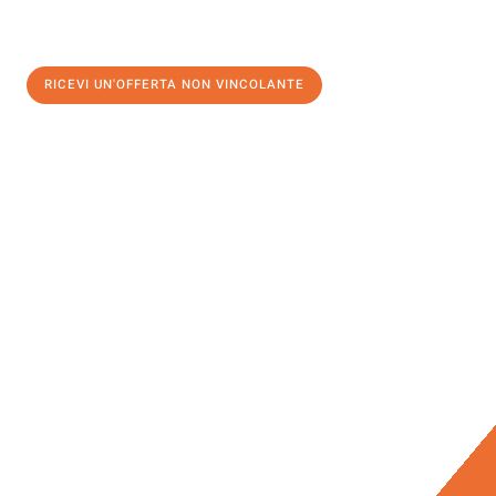
RICEVI UN'OFFERTA NON VINCOLANTE