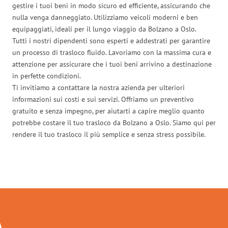
gestire i tuoi beni in modo sicuro ed efficiente, assicurando che
nulla venga danneggiato. Utilizziamo veicoli moderni e ben
equipaggiati, ideali per il lungo viaggio da Bolzano a Oslo.
Tutti i nostri dipendenti sono esperti e addestrati per garantire
un processo di trasloco fluido. Lavoriamo con la massima cura e
attenzione per assicurare che i tuoi beni arrivino a destinazione
in perfette condizioni.
Ti invitiamo a contattare la nostra azienda per ulteriori
informazioni sui costi e sui servizi. Offriamo un preventivo
gratuito e senza impegno, per aiutarti a capire meglio quanto
potrebbe costare il tuo trasloco da Bolzano a Oslo. Siamo qui per
rendere il tuo trasloco il più semplice e senza stress possibile.
Traslochi Bolzano in numeri: