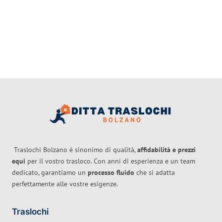
Traslochi Bolzano è sinonimo di qualità,
affidabilità e prezzi
equi
per il vostro trasloco. Con anni di esperienza e un team
dedicato, garantiamo un
processo fluido
che si adatta
perfettamente alle vostre esigenze.
Traslochi