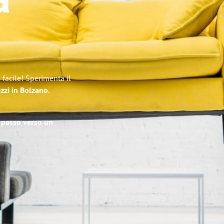
a
facile! Sperimenta il
ezzi in Bolzano
.
o passo verso un