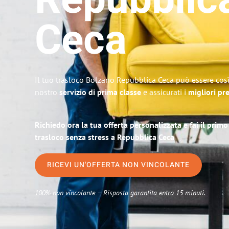
Repubblic
Ceca
Il tuo trasloco Bolzano Repubblica Ceca può essere così 
nostro
servizio di prima classe
e assicurati i
migliori pr
Richiedo ora la tua offerta personalizzata e fai il prim
trasloco senza stress a Repubblica Ceca
RICEVI UN'OFFERTA NON VINCOLANTE
100% non vincolante – Risposta garantita entro 15 minuti.