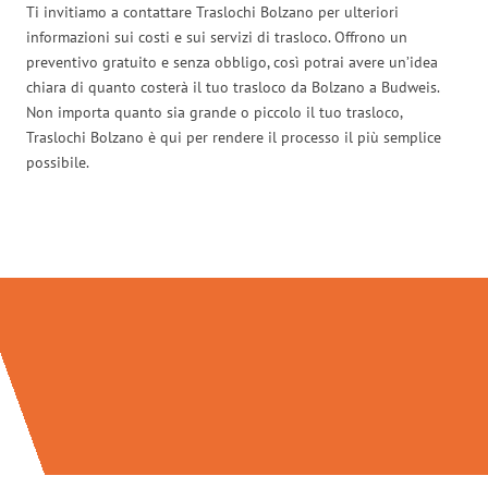
Ti invitiamo a contattare Traslochi Bolzano per ulteriori
informazioni sui costi e sui servizi di trasloco. Offrono un
preventivo gratuito e senza obbligo, così potrai avere un’idea
chiara di quanto costerà il tuo trasloco da Bolzano a Budweis.
Non importa quanto sia grande o piccolo il tuo trasloco,
Traslochi Bolzano è qui per rendere il processo il più semplice
possibile.
Traslochi Bolzano in numeri: