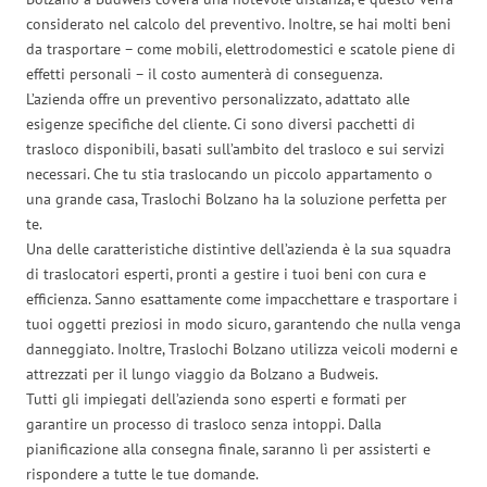
considerato nel calcolo del preventivo. Inoltre, se hai molti beni
da trasportare – come mobili, elettrodomestici e scatole piene di
effetti personali – il costo aumenterà di conseguenza.
L’azienda offre un preventivo personalizzato, adattato alle
esigenze specifiche del cliente. Ci sono diversi pacchetti di
trasloco disponibili, basati sull’ambito del trasloco e sui servizi
necessari. Che tu stia traslocando un piccolo appartamento o
una grande casa, Traslochi Bolzano ha la soluzione perfetta per
te.
Una delle caratteristiche distintive dell’azienda è la sua squadra
di traslocatori esperti, pronti a gestire i tuoi beni con cura e
efficienza. Sanno esattamente come impacchettare e trasportare i
tuoi oggetti preziosi in modo sicuro, garantendo che nulla venga
danneggiato. Inoltre, Traslochi Bolzano utilizza veicoli moderni e
attrezzati per il lungo viaggio da Bolzano a Budweis.
Tutti gli impiegati dell’azienda sono esperti e formati per
garantire un processo di trasloco senza intoppi. Dalla
pianificazione alla consegna finale, saranno lì per assisterti e
rispondere a tutte le tue domande.