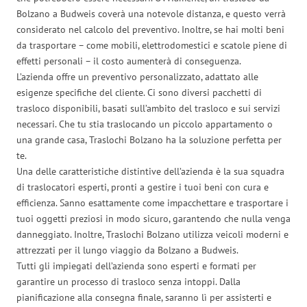
Bolzano a Budweis coverà una notevole distanza, e questo verrà
considerato nel calcolo del preventivo. Inoltre, se hai molti beni
da trasportare – come mobili, elettrodomestici e scatole piene di
effetti personali – il costo aumenterà di conseguenza.
L’azienda offre un preventivo personalizzato, adattato alle
esigenze specifiche del cliente. Ci sono diversi pacchetti di
trasloco disponibili, basati sull’ambito del trasloco e sui servizi
necessari. Che tu stia traslocando un piccolo appartamento o
una grande casa, Traslochi Bolzano ha la soluzione perfetta per
te.
Una delle caratteristiche distintive dell’azienda è la sua squadra
di traslocatori esperti, pronti a gestire i tuoi beni con cura e
efficienza. Sanno esattamente come impacchettare e trasportare i
tuoi oggetti preziosi in modo sicuro, garantendo che nulla venga
danneggiato. Inoltre, Traslochi Bolzano utilizza veicoli moderni e
attrezzati per il lungo viaggio da Bolzano a Budweis.
Tutti gli impiegati dell’azienda sono esperti e formati per
garantire un processo di trasloco senza intoppi. Dalla
pianificazione alla consegna finale, saranno lì per assisterti e