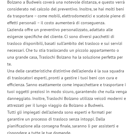
Bolzano a Budweis coverà una notevole distanza, e questo verrà
considerato nel calcolo del preventivo. Inoltre, se hai molti beni
da trasportare – come mobili, elettrodomestici e scatole piene di
effetti personali – il costo aumenterà di conseguenza.
L’azienda offre un preventivo personalizzato, adattato alle
esigenze specifiche del cliente. Ci sono diversi pacchetti di
trasloco disponibili, basati sull’ambito del trasloco e sui servizi
necessari. Che tu stia traslocando un piccolo appartamento o
una grande casa, Traslochi Bolzano ha la soluzione perfetta per
te.
Una delle caratteristiche distintive dell’azienda è la sua squadra
di traslocatori esperti, pronti a gestire i tuoi beni con cura e
efficienza. Sanno esattamente come impacchettare e trasportare i
tuoi oggetti preziosi in modo sicuro, garantendo che nulla venga
danneggiato. Inoltre, Traslochi Bolzano utilizza veicoli moderni e
attrezzati per il lungo viaggio da Bolzano a Budweis.
Tutti gli impiegati dell’azienda sono esperti e formati per
garantire un processo di trasloco senza intoppi. Dalla
pianificazione alla consegna finale, saranno lì per assisterti e
rispondere a tutte le tue domande.