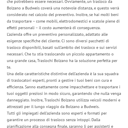
che potrebbero essere necessari. Ovviamente, un trasloco da
Bolzano a Budweis coverà una notevole distanza, e questo verrà
considerato nel calcolo del preventivo. Inoltre, se hai molti beni
da trasportare – come mobili, elettrodomestici e scatole piene di
effetti personali – il costo aumenterà di conseguenza.
L’azienda offre un preventivo personalizzato, adattato alle
esigenze specifiche del cliente. Ci sono diversi pacchetti di
trasloco disponibili, basati sull’ambito del trasloco e sui servizi
necessari. Che tu stia traslocando un piccolo appartamento o
una grande casa, Traslochi Bolzano ha la soluzione perfetta per
te.
Una delle caratteristiche distintive dell’azienda è la sua squadra
di traslocatori esperti, pronti a gestire i tuoi beni con cura e
efficienza. Sanno esattamente come impacchettare e trasportare i
tuoi oggetti preziosi in modo sicuro, garantendo che nulla venga
danneggiato. Inoltre, Traslochi Bolzano utilizza veicoli moderni e
attrezzati per il lungo viaggio da Bolzano a Budweis.
Tutti gli impiegati dell’azienda sono esperti e formati per
garantire un processo di trasloco senza intoppi. Dalla
pianificazione alla consegna finale, saranno lì per assisterti e