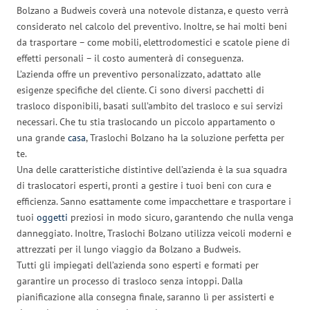
Bolzano a Budweis coverà una notevole distanza, e questo verrà
considerato nel calcolo del preventivo. Inoltre, se hai molti beni
da trasportare – come mobili, elettrodomestici e scatole piene di
effetti personali – il costo aumenterà di conseguenza.
L’azienda offre un preventivo personalizzato, adattato alle
esigenze specifiche del cliente. Ci sono diversi pacchetti di
trasloco disponibili, basati sull’ambito del trasloco e sui servizi
necessari. Che tu stia traslocando un piccolo appartamento o
una grande
casa
, Traslochi Bolzano ha la soluzione perfetta per
te.
Una delle caratteristiche distintive dell’azienda è la sua squadra
di traslocatori esperti, pronti a gestire i tuoi beni con cura e
efficienza. Sanno esattamente come impacchettare e trasportare i
tuoi
oggetti
preziosi in modo sicuro, garantendo che nulla venga
danneggiato. Inoltre, Traslochi Bolzano utilizza veicoli moderni e
attrezzati per il lungo viaggio da Bolzano a Budweis.
Tutti gli impiegati dell’azienda sono esperti e formati per
garantire un processo di trasloco senza intoppi. Dalla
pianificazione alla consegna finale, saranno lì per assisterti e