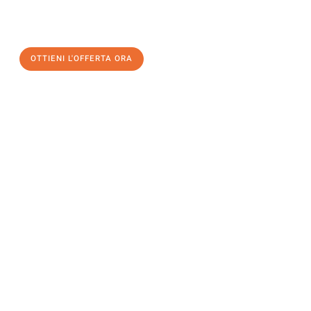
a Bolzano
al miglior prezzo! Approfitta dell’occasione per
un
trasloco senza stress
e con il massimo comfort:
OTTIENI L'OFFERTA ORA