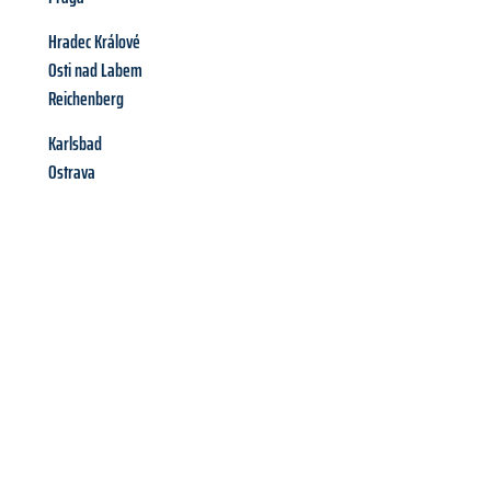
Hradec Králové
Osti nad Labem
Reichenberg
Karlsbad
Ostrava
Richiedi ora la tua
offerta
al
miglior
prezzo !
Inviateci adesso la vostra richiesta non vincolante e
assicuratevi la vostra
offerta di trasloco per le vostre esigenze