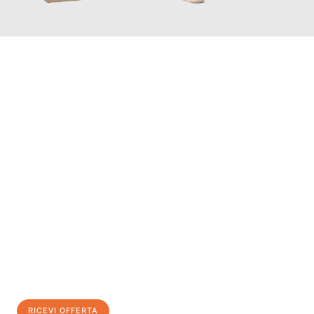
INFORMATI ORA
Scopri con Traslochi Bolzano quanto può essere
facile e senza
stress il tuo trasloco a Bolzano
. Il nostro team di esperti è
pronto ad assicurarti una transizione senza intoppi nella tua
nuova casa.
Ottieni subito
un'offerta non vincolante
e
risparmia € 100:
RICEVI OFFERTA
0299948957