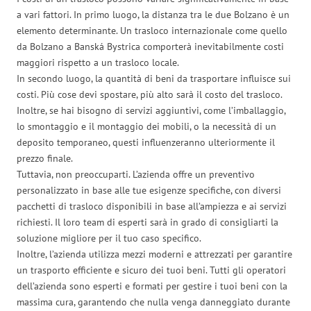
a vari fattori. In primo luogo, la distanza tra le due Bolzano è un
elemento determinante. Un trasloco internazionale come quello
da Bolzano a Banská Bystrica comporterà inevitabilmente costi
maggiori rispetto a un trasloco locale.
In secondo luogo, la quantità di beni da trasportare influisce sui
costi. Più cose devi spostare, più alto sarà il costo del trasloco.
Inoltre, se hai bisogno di servizi aggiuntivi, come l’imballaggio,
lo smontaggio e il montaggio dei mobili, o la necessità di un
deposito temporaneo, questi influenzeranno ulteriormente il
prezzo finale.
Tuttavia, non preoccuparti. L’azienda offre un preventivo
personalizzato in base alle tue esigenze specifiche, con diversi
pacchetti di trasloco disponibili in base all’ampiezza e ai servizi
richiesti. Il loro team di esperti sarà in grado di consigliarti la
soluzione migliore per il tuo caso specifico.
Inoltre, l’azienda utilizza mezzi moderni e attrezzati per garantire
un trasporto efficiente e sicuro dei tuoi beni. Tutti gli operatori
dell’azienda sono esperti e formati per gestire i tuoi beni con la
massima cura, garantendo che nulla venga danneggiato durante