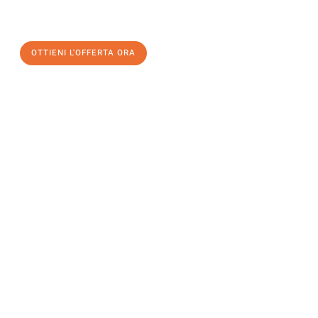
a Bolzano
al miglior prezzo! Approfitta dell’occasione per
un
trasloco senza stress
e con il massimo comfort:
OTTIENI L'OFFERTA ORA