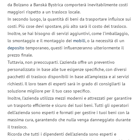
da Bolzano a Banská Bystrica comporterà inevitabilmente costi
maggiori rispetto a un trasloco locale.
In secondo luogo, la quantità di beni da trasportare influisce sui
costi. Più cose devi spostare, più alto sarà il costo del trasloco.
Inoltre, se hai bisogno di servizi aggiuntivi, come l’imballaggio,
lo smontaggio e il montaggio dei
mobili
, o la necessità di un
deposito
temporaneo, questi influenzeranno ulteriormente il
prezzo finale.
Tuttavia, non preoccuparti. L’azienda offre un preventivo
personalizzato in base alle tue esigenze specifiche, con diversi
pacchetti di trasloco disponibili in base all’ampiezza e ai servizi
richiesti. Il loro team di esperti sarà in grado di consigliarti la
soluzione migliore per il tuo caso specifico.
Inoltre, l’azienda utilizza mezzi moderni e attrezzati per garantire
un trasporto efficiente e sicuro dei tuoi beni. Tutti gli operatori
dell’azienda sono esperti e formati per gestire i tuoi beni con la
massima cura, garantendo che nulla venga danneggiato durante
il trasloco.
Ricorda che tutti i dipendenti dell’azienda sono esperti e