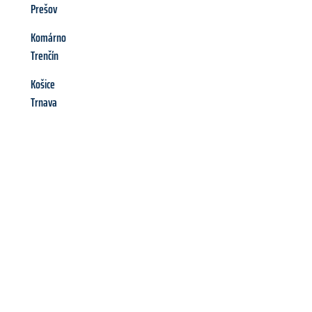
Prešov
Komárno
Trenčín
Košice
Trnava
Richiedi ora la tua
offerta
al
miglior
prezzo !
Inviateci adesso la vostra richiesta non vincolante e
assicuratevi la vostra
offerta di trasloco per le vostre esigenze