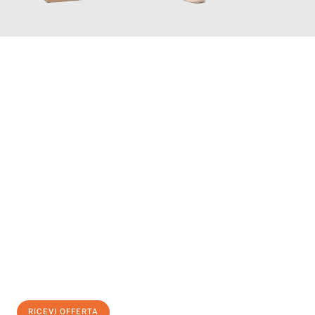
INFORMATI ORA
Scopri con Traslochi Bolzano quanto può essere
facile e senza
stress il tuo trasloco a Bolzano
. Il nostro team di esperti è
pronto ad assicurarti una transizione senza intoppi nella tua
nuova casa.
Ottieni subito
un'offerta non vincolante
e
risparmia € 100:
RICEVI OFFERTA
0299948957