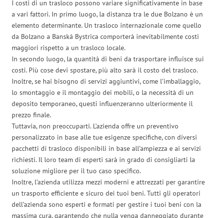
I costi di un trasloco possono variare significativamente in base
a vari fattori. In primo luogo, la distanza tra le due Bolzano è un
elemento determinante. Un trasloco internazionale come quello
da Bolzano a Banská Bystrica comporterà inevitabilmente costi
maggiori rispetto a un trasloco locale.
In secondo luogo, la quantità di beni da trasportare influisce sui
costi. Più cose devi spostare, più alto sarà il costo del trasloco.
Inoltre, se hai bisogno di servizi aggiuntivi, come l’imballaggio,
lo smontaggio e il montaggio dei mobili, o la necessità di un
deposito temporaneo, questi influenzeranno ulteriormente il
prezzo finale.
Tuttavia, non preoccuparti. L’azienda offre un preventivo
personalizzato in base alle tue esigenze specifiche, con diversi
pacchetti di trasloco disponibili in base all’ampiezza e ai servizi
richiesti. Il loro team di esperti sarà in grado di consigliarti la
soluzione migliore per il tuo caso specifico.
Inoltre, l’azienda utilizza mezzi moderni e attrezzati per garantire
un trasporto efficiente e sicuro dei tuoi beni. Tutti gli operatori
dell’azienda sono esperti e formati per gestire i tuoi beni con la
massima cura, garantendo che nulla venga danneggiato durante