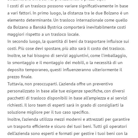
I costi di un trasloco possono variare significativamente in base
a vari fattori. In primo luogo, la distanza tra le due Bolzano è un
elemento determinante. Un trasloco internazionale come quello
da Bolzano a Banská Bystrica comporterà inevitabilmente costi
maggiori rispetto a un trasloco locale.
In secondo luogo, la quantità di beni da trasportare influisce sui
costi. Più cose devi spostare, più alto sarà il costo del trasloco.
Inoltre, se hai bisogno di servizi aggiuntivi, come l’imballaggio,
lo smontaggio e il montaggio dei mobili, o la necessità di un
deposito temporaneo, questi influenzeranno ulteriormente il
prezzo finale.
Tuttavia, non preoccuparti. L’azienda offre un preventivo
personalizzato in base alle tue esigenze specifiche, con diversi
pacchetti di trasloco disponibili in base all’ampiezza e ai servizi
richiesti. Il loro team di esperti sarà in grado di consigliarti la
soluzione migliore per il tuo caso specifico.
Inoltre, l’azienda utilizza mezzi moderni e attrezzati per garantire
un trasporto efficiente e sicuro dei tuoi beni. Tutti gli operatori
dell’azienda sono esperti e formati per gestire i tuoi beni con la