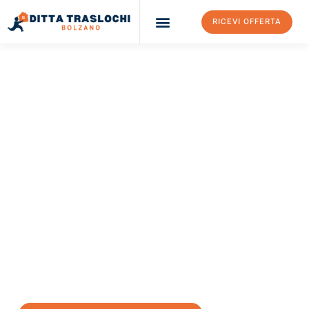
RICEVI OFFERTA
Ditta Traslochi Bolzano
Servizi Traslochi Bolzano
Costi e prezzi
TRASLOCHI BOLZANO
Traslochi Bolzano
Sliven
Il tuo trasloco Bolzano Sliven può essere così facile! Sperimenta
il nostro
servizio di prima classe
e assicurati i
migliori prezzi in
Bolzano
.
Richiedo ora la tua offerta personalizzata e fai il primo passo
verso un trasloco senza stress a Sliven