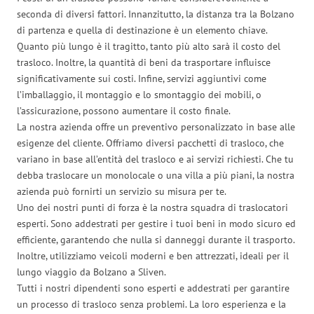
seconda di diversi fattori. Innanzitutto, la distanza tra la Bolzano
di partenza e quella di destinazione è un elemento chiave.
Quanto più lungo è il tragitto, tanto più alto sarà il costo del
trasloco. Inoltre, la quantità di beni da trasportare influisce
significativamente sui costi. Infine, servizi aggiuntivi come
l’imballaggio, il montaggio e lo smontaggio dei mobili, o
l’assicurazione, possono aumentare il costo finale.
La nostra azienda offre un preventivo personalizzato in base alle
esigenze del cliente. Offriamo diversi pacchetti di trasloco, che
variano in base all’entità del trasloco e ai servizi richiesti. Che tu
debba traslocare un monolocale o una villa a più piani, la nostra
azienda può fornirti un servizio su misura per te.
Uno dei nostri punti di forza è la nostra squadra di traslocatori
esperti. Sono addestrati per gestire i tuoi beni in modo sicuro ed
efficiente, garantendo che nulla si danneggi durante il trasporto.
Inoltre, utilizziamo veicoli moderni e ben attrezzati, ideali per il
lungo viaggio da Bolzano a Sliven.
Tutti i nostri dipendenti sono esperti e addestrati per garantire
un processo di trasloco senza problemi. La loro esperienza e la