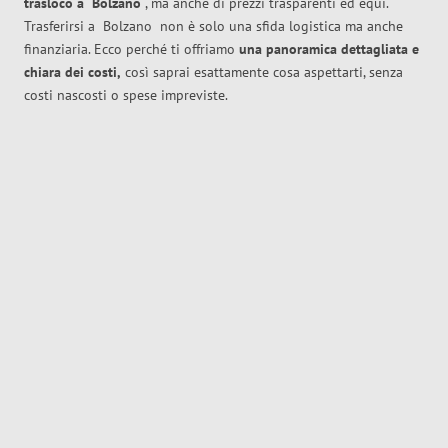
trasloco
a
Bolzano
, ma anche di prezzi trasparenti ed equi.
Trasferirsi a
Bolzano
non è solo una sfida logistica ma anche
finanziaria. Ecco perché ti offriamo
una panoramica dettagliata e
chiara dei costi,
così saprai esattamente cosa aspettarti, senza
costi nascosti o spese impreviste.