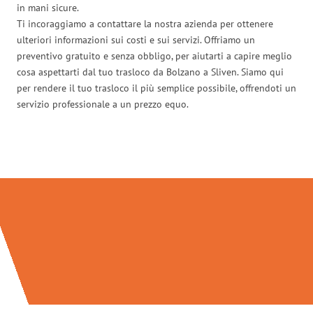
in mani sicure.
Ti incoraggiamo a contattare la nostra azienda per ottenere
ulteriori informazioni sui costi e sui servizi. Offriamo un
preventivo gratuito e senza obbligo, per aiutarti a capire meglio
cosa aspettarti dal tuo trasloco da Bolzano a Sliven. Siamo qui
per rendere il tuo trasloco il più semplice possibile, offrendoti un
servizio professionale a un prezzo equo.
Traslochi Bolzano in numeri: