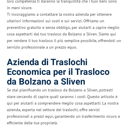
loro competenza ti daranno la tranquillità che i tuoi beni sono
in mani sicure.
Ti incoraggiamo a contattare la nostra azienda per ottenere
ulteriori informazioni sui costi e sui servizi. Offriamo un
preventivo gratuito e senza obbligo, per aiutarti a capire meglio
cosa aspettarti dal tuo trasloco da Bolzano a Sliven. Siamo qui
per rendere il tuo trasloco il più semplice possibile, offrendoti un
servizio professionale a un prezzo equo.
Azienda di Traslochi
Economica per il Trasloco
da Bolzano a Sliven
Se stai pianificando un trasloco da Bolzano a Sliven, potresti
stare cercando di capire quali saranno i costi. Questo articolo è
qui per aiutarti a comprendere meglio cosa aspettarti. La nostra
azienda, esperta nel settore dei traslochi, offre servizi
professionali a prezzi equi, garantendo un trasferimento sicuro e
efficiente delle tue proprietà.