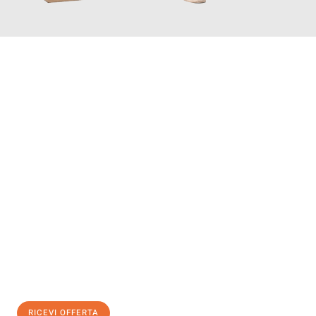
INFORMATI ORA
Scopri con Traslochi Bolzano quanto può essere
facile e senza
stress il tuo trasloco a Bolzano
. Il nostro team di esperti è
pronto ad assicurarti una transizione senza intoppi nella tua
nuova casa.
Ottieni subito
un'offerta non vincolante
e
risparmia € 100:
RICEVI OFFERTA
0299948957