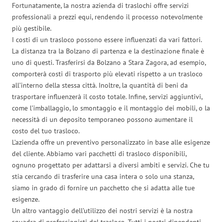
Fortunatamente, la nostra azienda di traslochi offre servizi
professionali a prezzi equi, rendendo il processo notevolmente
più gestibile.
I costi di un trasloco possono essere influenzati da vari fattori.
La distanza tra la Bolzano di partenza e la destinazione finale è
uno di questi. Trasferirsi da Bolzano a Stara Zagora, ad esempio,
comporterà costi di trasporto più elevati rispetto a un trasloco
all’interno della stessa città. Inoltre, la quantità di beni da
trasportare influenzerà il costo totale. Infine, servizi aggiuntivi,
come l’imballaggio, lo smontaggio e il montaggio dei mobili, o la
necessità di un deposito temporaneo possono aumentare il
costo del tuo trasloco.
L’azienda offre un preventivo personalizzato in base alle esigenze
del cliente. Abbiamo vari pacchetti di trasloco disponibili,
ognuno progettato per adattarsi a diversi ambiti e servizi. Che tu
stia cercando di trasferire una casa intera o solo una stanza,
siamo in grado di fornire un pacchetto che si adatta alle tue
esigenze.
Un altro vantaggio dell’utilizzo dei nostri servizi è la nostra
squadra di professionisti del trasloco. Tutti i nostri dipendenti