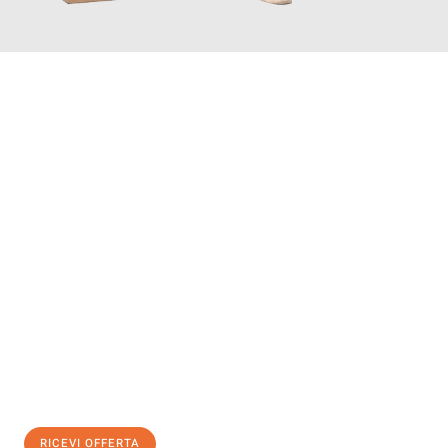
INFORMATI ORA
Scopri con Traslochi Bolzano quanto può essere
facile e senza
stress il tuo trasloco a Bolzano
. Il nostro team di esperti è
pronto ad assicurarti una transizione senza intoppi nella tua
nuova casa.
Ottieni subito
un'offerta non vincolante
e
risparmia € 100:
RICEVI OFFERTA
0299948957