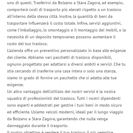
uno di questi. Trasferirsi da Bolzano a Stara Zagora, ad esempio,
comporterà costi di trasporto più elevati rispetto a un trasloco
all’interno della stessa città. Inoltre, la quantità di beni da
trasportare influenzerà il costo totale. Infine, servizi aggiuntivi,
come l’imballaggio, lo smontaggio e il montaggio dei mobili, o la
necessità di un deposito temporaneo possono aumentare il
costo del tuo trasloco.
L’azienda offre un preventivo personalizzato in base alle esigenze
del cliente. Abbiamo vari pacchetti di trasloco disponibili,
ognuno progettato per adattarsi a diversi ambiti e servizi. Che tu
stia cercando di trasferire una casa intera o solo una stanza,
siamo in grado di fornire un pacchetto che si adatta alle tue
esigenze.
Un altro vantaggio dell’utilizzo dei nostri servizi è la nostra
squadra di professionisti del trasloco. Tutti i nostri dipendenti
sono esperti e addestrati per gestire i tuoi beni in modo sicuro
ed efficiente. Usiamo veicoli moderni, ideali per il lungo viaggio
da Bolzano a Stara Zagora, garantendo che nulla venga
danneggiato durante il trasporto.
Il nostro obiettivo è rendere il tuo trasloco il più semplice