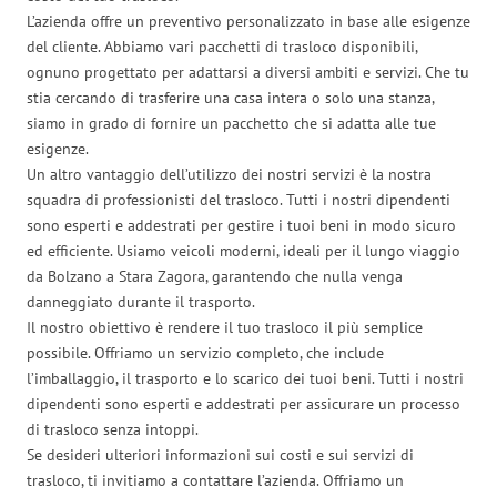
L’azienda offre un preventivo personalizzato in base alle esigenze
del cliente. Abbiamo vari pacchetti di trasloco disponibili,
ognuno progettato per adattarsi a diversi ambiti e servizi. Che tu
stia cercando di trasferire una casa intera o solo una stanza,
siamo in grado di fornire un pacchetto che si adatta alle tue
esigenze.
Un altro vantaggio dell’utilizzo dei nostri servizi è la nostra
squadra di professionisti del trasloco. Tutti i nostri dipendenti
sono esperti e addestrati per gestire i tuoi beni in modo sicuro
ed efficiente. Usiamo veicoli moderni, ideali per il lungo viaggio
da Bolzano a Stara Zagora, garantendo che nulla venga
danneggiato durante il trasporto.
Il nostro obiettivo è rendere il tuo trasloco il più semplice
possibile. Offriamo un servizio completo, che include
l’imballaggio, il trasporto e lo scarico dei tuoi beni. Tutti i nostri
dipendenti sono esperti e addestrati per assicurare un processo
di trasloco senza intoppi.
Se desideri ulteriori informazioni sui costi e sui servizi di
trasloco, ti invitiamo a contattare l’azienda. Offriamo un