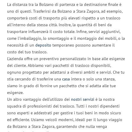
La distanza tra la Bolzano di partenza e la destinazione finale è
uno di questi. Trasferirsi da Bolzano a Stara Zagora, ad esempio,
comporterà costi di trasporto più elevati rispetto a un trasloco
all’interno della stessa città. Inoltre, la quantità di beni da
trasportare influenzerà il costo totale. Infine, servizi aggiuntivi,
come l’imballaggio, lo smontaggio e il montaggio dei mobili, o la
necessità di un
deposito
temporaneo possono aumentare il
costo del tuo trasloco.
L’azienda offre un preventivo personalizzato in base alle esigenze
del cliente. Abbiamo vari pacchetti di trasloco disponibili,
ognuno progettato per adattarsi a diversi ambiti e servizi. Che tu
stia cercando di trasferire una
casa
intera o solo una stanza,
siamo in grado di fornire un pacchetto che si adatta alle tue
esigenze.
Un altro vantaggio dell’utilizzo dei
nostri servizi
è la nostra
squadra di professionisti del trasloco. Tutti i nostri dipendenti
sono esperti e addestrati per gestire i tuoi beni in modo sicuro
ed efficiente. Usiamo veicoli moderni, ideali per il lungo viaggio
da Bolzano a Stara Zagora, garantendo che nulla venga