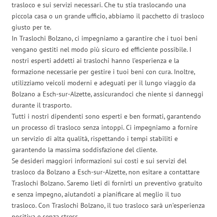
trasloco e sui servizi necessari. Che tu stia traslocando una
piccola casa o un grande ufficio, abbiamo il pacchetto di trasloco
giusto per te.
In Traslochi Bolzano, ci impegniamo a garantire che i tuoi beni
vengano gestiti nel modo più sicuro ed efficiente possibile. I
nostri esperti addetti ai traslochi hanno l’esperienza e la
formazione necessarie per gestire i tuoi beni con cura. Inoltre,
utilizziamo veicoli moderni e adeguati per il lungo viaggio da
Bolzano a Esch-sur-Alzette, assicurandoci che niente si danneggi
durante il trasporto.
Tutti i nostri dipendenti sono esperti e ben formati, garantendo
un processo di trasloco senza intoppi. Ci impegniamo a fornire
un servizio di alta qualità, rispettando i tempi stabiliti e
garantendo la massima soddisfazione del cliente.
Se desideri maggiori informazioni sui costi e sui servizi del
trasloco da Bolzano a Esch-sur-Alzette, non esitare a contattare
Traslochi Bolzano. Saremo lieti di fornirti un preventivo gratuito
e senza impegno, aiutandoti a pianificare al meglio il tuo
trasloco. Con Traslochi Bolzano, il tuo trasloco sarà un’esperienza
positiva e senza stress.