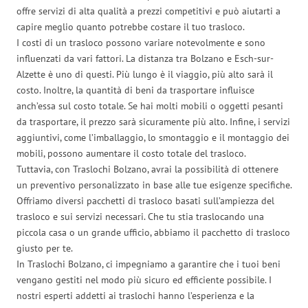
offre servizi di alta qualità a prezzi competitivi e può aiutarti a
capire meglio quanto potrebbe costare il tuo trasloco.
I costi di un trasloco possono variare notevolmente e sono
influenzati da vari fattori. La distanza tra Bolzano e Esch-sur-
Alzette è uno di questi. Più lungo è il viaggio, più alto sarà il
costo. Inoltre, la quantità di beni da trasportare influisce
anch’essa sul costo totale. Se hai molti mobili o oggetti pesanti
da trasportare, il prezzo sarà sicuramente più alto. Infine, i servizi
aggiuntivi, come l’imballaggio, lo smontaggio e il montaggio dei
mobili, possono aumentare il costo totale del trasloco.
Tuttavia, con Traslochi Bolzano, avrai la possibilità di ottenere
un preventivo personalizzato in base alle tue esigenze specifiche.
Offriamo diversi pacchetti di trasloco basati sull’ampiezza del
trasloco e sui servizi necessari. Che tu stia traslocando una
piccola casa o un grande ufficio, abbiamo il pacchetto di trasloco
giusto per te.
In Traslochi Bolzano, ci impegniamo a garantire che i tuoi beni
vengano gestiti nel modo più sicuro ed efficiente possibile. I
nostri esperti addetti ai traslochi hanno l’esperienza e la