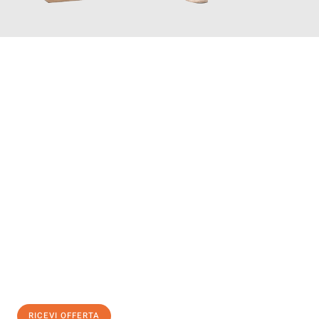
INFORMATI ORA
Scopri con Traslochi Bolzano quanto può essere
facile e senza
stress il tuo trasloco a Bolzano
. Il nostro team di esperti è
pronto ad assicurarti una transizione senza intoppi nella tua
nuova casa.
Ottieni subito
un'offerta non vincolante
e
risparmia € 100:
RICEVI OFFERTA
0299948957