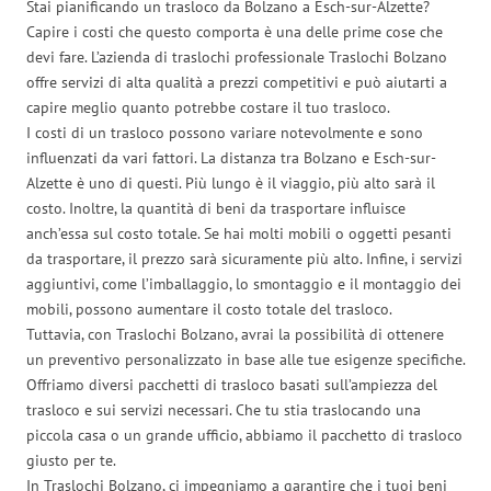
Stai pianificando un trasloco da Bolzano a Esch-sur-Alzette?
Capire i costi che questo comporta è una delle prime cose che
devi fare. L’azienda di traslochi professionale Traslochi Bolzano
offre servizi di alta qualità a prezzi competitivi e può aiutarti a
capire meglio quanto potrebbe costare il tuo trasloco.
I costi di un trasloco possono variare notevolmente e sono
influenzati da vari fattori. La distanza tra Bolzano e Esch-sur-
Alzette è uno di questi. Più lungo è il viaggio, più alto sarà il
costo. Inoltre, la quantità di beni da trasportare influisce
anch’essa sul costo totale. Se hai molti mobili o oggetti pesanti
da trasportare, il prezzo sarà sicuramente più alto. Infine, i servizi
aggiuntivi, come l’imballaggio, lo smontaggio e il montaggio dei
mobili, possono aumentare il costo totale del trasloco.
Tuttavia, con Traslochi Bolzano, avrai la possibilità di ottenere
un preventivo personalizzato in base alle tue esigenze specifiche.
Offriamo diversi pacchetti di trasloco basati sull’ampiezza del
trasloco e sui servizi necessari. Che tu stia traslocando una
piccola casa o un grande ufficio, abbiamo il pacchetto di trasloco
giusto per te.
In Traslochi Bolzano, ci impegniamo a garantire che i tuoi beni