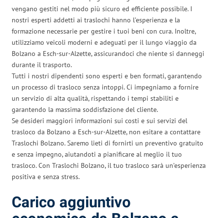
vengano gestiti nel modo più sicuro ed efficiente possibile. I
nostri esperti addetti ai traslochi hanno l’esperienza e la
formazione necessarie per gestire i tuoi beni con cura. Inoltre,
utilizziamo veicoli moderni e adeguati per il lungo viaggio da
Bolzano a Esch-sur-Alzette, assicurandoci che niente si danneggi
durante il trasporto.
Tutti i nostri dipendenti sono esperti e ben formati, garantendo
un processo di trasloco senza intoppi. Ci impegniamo a fornire
un servizio di alta qualità, rispettando i tempi stabiliti e
garantendo la massima soddisfazione del cliente.
Se desideri maggiori informazioni sui costi e sui servizi del
trasloco da Bolzano a Esch-sur-Alzette, non esitare a contattare
Traslochi Bolzano. Saremo lieti di fornirti un preventivo gratuito
e senza impegno, aiutandoti a pianificare al meglio il tuo
trasloco. Con Traslochi Bolzano, il tuo trasloco sarà un’esperienza
positiva e senza stress.
Carico aggiuntivo