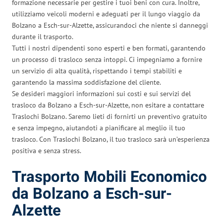
formazione necessarie per gestire i tuoi beni con cura. Inoltre,
utilizziamo veicoli moderni e adeguati per il lungo viaggio da
Bolzano a Esch-sur-Alzette, assicurandoci che niente si danneggi
durante il trasporto.
Tutti i nostri dipendenti sono esperti e ben formati, garantendo
un processo di trasloco senza intoppi. Ci impegniamo a fornire
un servizio di alta qualità, rispettando i tempi stabiliti e
garantendo la massima soddisfazione del cliente.
Se desideri maggiori informazioni sui costi e sui servizi del
trasloco da Bolzano a Esch-sur-Alzette, non esitare a contattare
Traslochi Bolzano. Saremo lieti di fornirti un preventivo gratuito
e senza impegno, aiutandoti a pianificare al meglio il tuo
trasloco. Con Traslochi Bolzano, il tuo trasloco sarà un’esperienza
positiva e senza stress.
Trasporto Mobili Economico
da Bolzano a Esch-sur-
Alzette