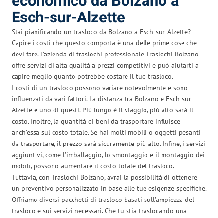
economico da Bolzano a
Esch-sur-Alzette
Stai pianificando un trasloco da Bolzano a Esch-sur-Alzette?
Capire i costi che questo comporta è una delle prime cose che
devi fare. L’azienda di traslochi professionale Traslochi Bolzano
offre servizi di alta qualità a prezzi competitivi e può aiutarti a
capire meglio quanto potrebbe costare il tuo trasloco.
I costi di un trasloco possono variare notevolmente e sono
influenzati da vari fattori. La distanza tra Bolzano e Esch-sur-
Alzette è uno di questi. Più lungo è il viaggio, più alto sarà il
costo. Inoltre, la quantità di beni da trasportare influisce
anch’essa sul costo totale. Se hai molti mobili o oggetti pesanti
da trasportare, il prezzo sarà sicuramente più alto. Infine, i servizi
aggiuntivi, come l’imballaggio, lo smontaggio e il montaggio dei
mobili, possono aumentare il costo totale del trasloco.
Tuttavia, con Traslochi Bolzano, avrai la possibilità di ottenere
un preventivo personalizzato in base alle tue esigenze specifiche.
Offriamo diversi pacchetti di trasloco basati sull’ampiezza del
trasloco e sui servizi necessari. Che tu stia traslocando una