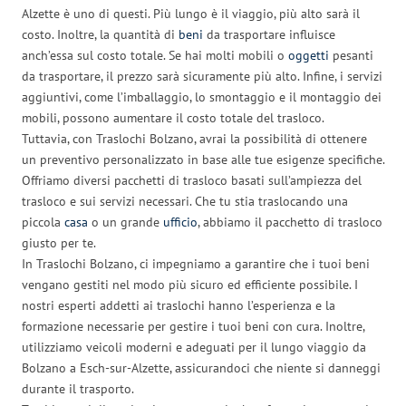
Alzette è uno di questi. Più lungo è il viaggio, più alto sarà il
costo. Inoltre, la quantità di
beni
da trasportare influisce
anch’essa sul costo totale. Se hai molti mobili o
oggetti
pesanti
da trasportare, il prezzo sarà sicuramente più alto. Infine, i servizi
aggiuntivi, come l’imballaggio, lo smontaggio e il montaggio dei
mobili, possono aumentare il costo totale del trasloco.
Tuttavia, con Traslochi Bolzano, avrai la possibilità di ottenere
un preventivo personalizzato in base alle tue esigenze specifiche.
Offriamo diversi pacchetti di trasloco basati sull’ampiezza del
trasloco e sui servizi necessari. Che tu stia traslocando una
piccola
casa
o un grande
ufficio
, abbiamo il pacchetto di trasloco
giusto per te.
In Traslochi Bolzano, ci impegniamo a garantire che i tuoi beni
vengano gestiti nel modo più sicuro ed efficiente possibile. I
nostri esperti addetti ai traslochi hanno l’esperienza e la
formazione necessarie per gestire i tuoi beni con cura. Inoltre,
utilizziamo veicoli moderni e adeguati per il lungo viaggio da
Bolzano a Esch-sur-Alzette, assicurandoci che niente si danneggi
durante il trasporto.