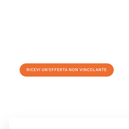
Schifflang
Il tuo trasloco Bolzano Schifflange può essere così faci
servizio di prima classe
e assicurati i
migliori prezzi in
Richiedo ora la tua offerta personalizzata e fai il prim
trasloco senza stress a Schifflange
RICEVI UN'OFFERTA NON VINCOLANTE
100% non vincolante – Risposta garantita entro 15 minuti.