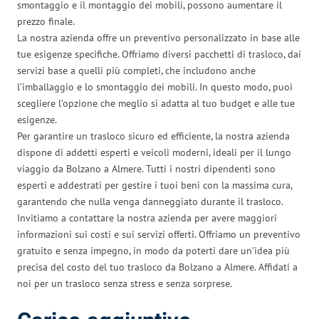
smontaggio e il montaggio dei mobili, possono aumentare il
prezzo finale.
La nostra azienda offre un preventivo personalizzato in base alle
tue esigenze specifiche. Offriamo diversi pacchetti di trasloco, dai
servizi base a quelli più completi, che includono anche
l’imballaggio e lo smontaggio dei mobili. In questo modo, puoi
scegliere l’opzione che meglio si adatta al tuo budget e alle tue
esigenze.
Per garantire un trasloco sicuro ed efficiente, la nostra azienda
dispone di addetti esperti e veicoli moderni, ideali per il lungo
viaggio da Bolzano a Almere. Tutti i nostri dipendenti sono
esperti e addestrati per gestire i tuoi beni con la massima cura,
garantendo che nulla venga danneggiato durante il trasloco.
Invitiamo a contattare la nostra azienda per avere maggiori
informazioni sui costi e sui servizi offerti. Offriamo un preventivo
gratuito e senza impegno, in modo da poterti dare un’idea più
precisa del costo del tuo trasloco da Bolzano a Almere. Affidati a
noi per un trasloco senza stress e senza sorprese.