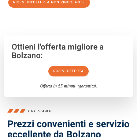
RICEVI UN'OFFERTA NON VINCOLANTE
100% non vincolante – Risposta garantita entro 15 minuti.
Ottieni
l'offerta migliore
a
Bolzano:
RICEVI OFFERTA
Offerta
in 15 minuti
(garantita).
CHI SIAMO
Prezzi convenienti e servizio
eccellente da Bolzano