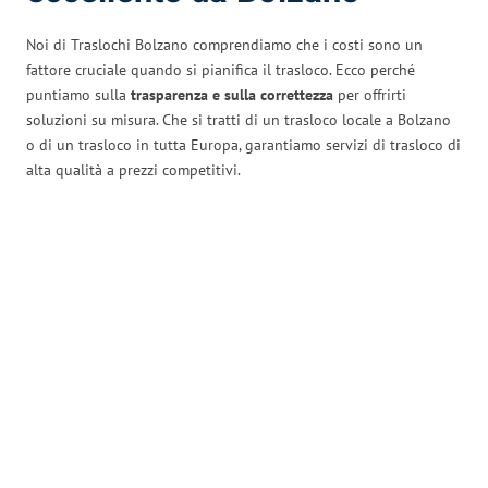
Noi di Traslochi Bolzano comprendiamo che i costi sono un
fattore cruciale quando si pianifica il trasloco. Ecco perché
puntiamo sulla
trasparenza e sulla correttezza
per offrirti
soluzioni su misura. Che si tratti di un trasloco locale a Bolzano
o di un trasloco in tutta Europa, garantiamo servizi di trasloco di
alta qualità a prezzi competitivi.