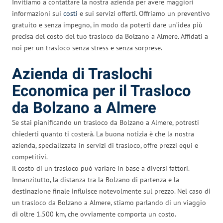
Invitiamo a contattare la nostra azienda per avere maggiori
informazioni sui
costi
e sui servizi offerti. Offriamo un preventivo
gratuito e senza impegno, in modo da poterti dare un’idea più
precisa del costo del tuo trasloco da Bolzano a Almere. Affidati a
noi per un trasloco senza stress e senza sorprese.
Azienda di Traslochi
Economica per il Trasloco
da Bolzano a Almere
Se stai pianificando un trasloco da Bolzano a Almere, potresti
chiederti quanto ti costerà. La buona notizia è che la nostra
azienda, specializzata in servizi di trasloco, offre prezzi equi e
competitivi.
Il costo di un trasloco può variare in base a diversi fattori.
Innanzitutto, la distanza tra la Bolzano di partenza e la
destinazione finale influisce notevolmente sul prezzo. Nel caso di
un trasloco da Bolzano a Almere, stiamo parlando di un viaggio
di oltre 1.500 km, che ovviamente comporta un costo.