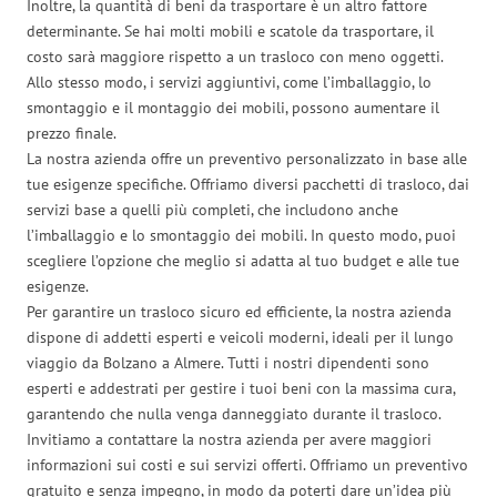
Inoltre, la quantità di beni da trasportare è un altro fattore
determinante. Se hai molti mobili e scatole da trasportare, il
costo sarà maggiore rispetto a un trasloco con meno oggetti.
Allo stesso modo, i servizi aggiuntivi, come l’imballaggio, lo
smontaggio e il montaggio dei mobili, possono aumentare il
prezzo finale.
La nostra azienda offre un preventivo personalizzato in base alle
tue esigenze specifiche. Offriamo diversi pacchetti di trasloco, dai
servizi base a quelli più completi, che includono anche
l’imballaggio e lo smontaggio dei mobili. In questo modo, puoi
scegliere l’opzione che meglio si adatta al tuo budget e alle tue
esigenze.
Per garantire un trasloco sicuro ed efficiente, la nostra azienda
dispone di addetti esperti e veicoli moderni, ideali per il lungo
viaggio da Bolzano a Almere. Tutti i nostri dipendenti sono
esperti e addestrati per gestire i tuoi beni con la massima cura,
garantendo che nulla venga danneggiato durante il trasloco.
Invitiamo a contattare la nostra azienda per avere maggiori
informazioni sui costi e sui servizi offerti. Offriamo un preventivo
gratuito e senza impegno, in modo da poterti dare un’idea più