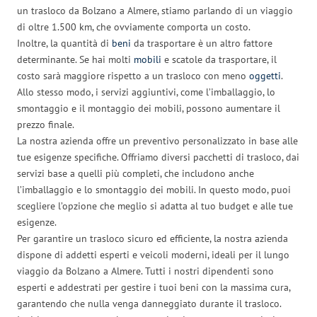
un trasloco da Bolzano a Almere, stiamo parlando di un viaggio
di oltre 1.500 km, che ovviamente comporta un costo.
Inoltre, la quantità di
beni
da trasportare è un altro fattore
determinante. Se hai molti
mobili
e scatole da trasportare, il
costo sarà maggiore rispetto a un trasloco con meno
oggetti
.
Allo stesso modo, i servizi aggiuntivi, come l’imballaggio, lo
smontaggio e il montaggio dei mobili, possono aumentare il
prezzo finale.
La nostra azienda offre un preventivo personalizzato in base alle
tue esigenze specifiche. Offriamo diversi pacchetti di trasloco, dai
servizi base a quelli più completi, che includono anche
l’imballaggio e lo smontaggio dei mobili. In questo modo, puoi
scegliere l’opzione che meglio si adatta al tuo budget e alle tue
esigenze.
Per garantire un trasloco sicuro ed efficiente, la nostra azienda
dispone di addetti esperti e veicoli moderni, ideali per il lungo
viaggio da Bolzano a Almere. Tutti i nostri dipendenti sono
esperti e addestrati per gestire i tuoi beni con la massima cura,
garantendo che nulla venga danneggiato durante il trasloco.