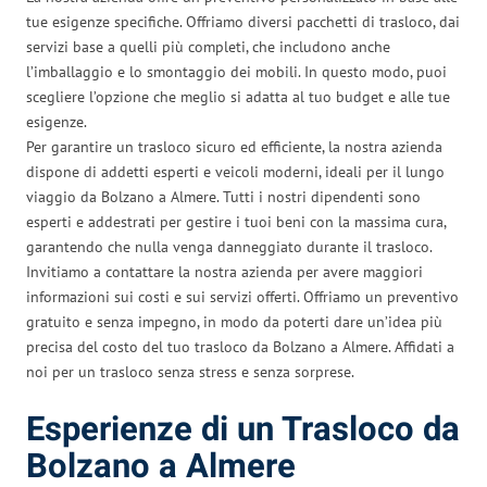
tue esigenze specifiche. Offriamo diversi pacchetti di trasloco, dai
servizi base a quelli più completi, che includono anche
l’imballaggio e lo smontaggio dei mobili. In questo modo, puoi
scegliere l’opzione che meglio si adatta al tuo budget e alle tue
esigenze.
Per garantire un trasloco sicuro ed efficiente, la nostra azienda
dispone di addetti esperti e veicoli moderni, ideali per il lungo
viaggio da Bolzano a Almere. Tutti i nostri dipendenti sono
esperti e addestrati per gestire i tuoi beni con la massima cura,
garantendo che nulla venga danneggiato durante il trasloco.
Invitiamo a contattare la nostra azienda per avere maggiori
informazioni sui costi e sui servizi offerti. Offriamo un preventivo
gratuito e senza impegno, in modo da poterti dare un’idea più
precisa del costo del tuo trasloco da Bolzano a Almere. Affidati a
noi per un trasloco senza stress e senza sorprese.
Esperienze di un Trasloco da
Bolzano a Almere