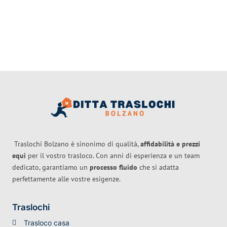
Traslochi Bolzano è sinonimo di qualità,
affidabilità e prezzi
equi
per il vostro trasloco. Con anni di esperienza e un team
dedicato, garantiamo un
processo fluido
che si adatta
perfettamente alle vostre esigenze.
Traslochi
Trasloco casa