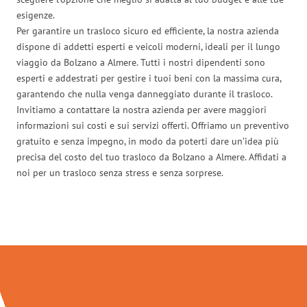
esigenze.
Per garantire un trasloco sicuro ed efficiente, la nostra azienda
dispone di addetti esperti e veicoli moderni, ideali per il lungo
viaggio da Bolzano a Almere. Tutti i nostri dipendenti sono
esperti e addestrati per gestire i tuoi beni con la massima cura,
garantendo che nulla venga danneggiato durante il trasloco.
Invitiamo a contattare la nostra azienda per avere maggiori
informazioni sui costi e sui servizi offerti. Offriamo un preventivo
gratuito e senza impegno, in modo da poterti dare un’idea più
precisa del costo del tuo trasloco da Bolzano a Almere. Affidati a
noi per un trasloco senza stress e senza sorprese.
Traslochi Bolzano in numeri: