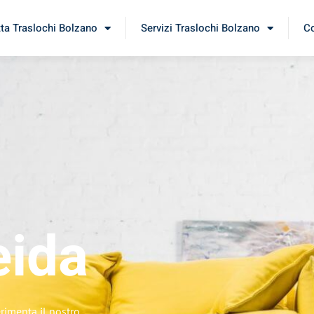
tta Traslochi Bolzano
Servizi Traslochi Bolzano
Co
eida
erimenta il nostro