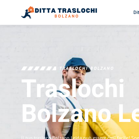
Di
TRASLOCHI BOLZANO
Traslochi
Bolzano
L
Il tuo trasloco Bolzano Leida può essere così facile! Sp