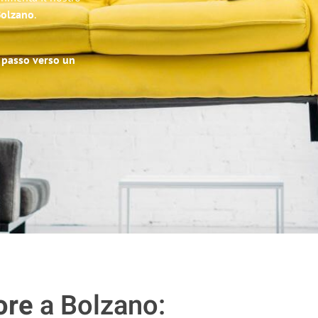
 Bolzano
.
o passo verso un
ore
a Bolzano: