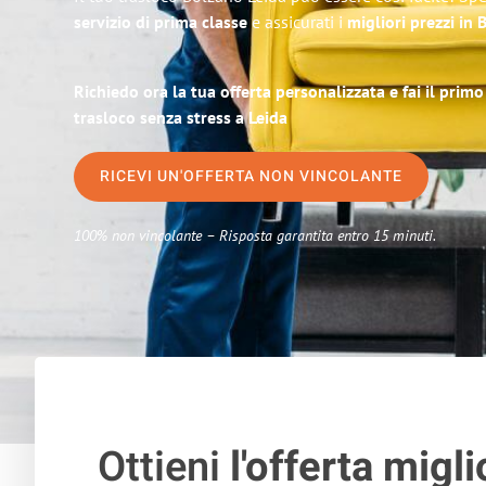
servizio di prima classe
e assicurati i
migliori prezzi in
Richiedo ora la tua offerta personalizzata e fai il prim
trasloco senza stress a Leida
RICEVI UN'OFFERTA NON VINCOLANTE
100% non vincolante – Risposta garantita entro 15 minuti.
Ottieni
l'offerta migli