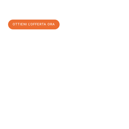
a Bolzano
al miglior prezzo! Approfitta dell’occasione per
un
trasloco senza stress
e con il massimo comfort:
OTTIENI L'OFFERTA ORA