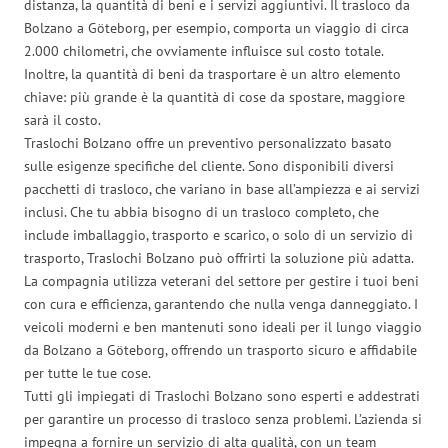
distanza, la quantità di beni e i servizi aggiuntivi. Il trasloco da
Bolzano a Göteborg, per esempio, comporta un viaggio di circa
2.000 chilometri, che ovviamente influisce sul costo totale.
Inoltre, la quantità di beni da trasportare è un altro elemento
chiave: più grande è la quantità di cose da spostare, maggiore
sarà il costo.
Traslochi Bolzano offre un preventivo personalizzato basato
sulle esigenze specifiche del cliente. Sono disponibili diversi
pacchetti di trasloco, che variano in base all’ampiezza e ai servizi
inclusi. Che tu abbia bisogno di un trasloco completo, che
include imballaggio, trasporto e scarico, o solo di un servizio di
trasporto, Traslochi Bolzano può offrirti la soluzione più adatta.
La compagnia utilizza veterani del settore per gestire i tuoi beni
con cura e efficienza, garantendo che nulla venga danneggiato. I
veicoli moderni e ben mantenuti sono ideali per il lungo viaggio
da Bolzano a Göteborg, offrendo un trasporto sicuro e affidabile
per tutte le tue cose.
Tutti gli impiegati di Traslochi Bolzano sono esperti e addestrati
per garantire un processo di trasloco senza problemi. L’azienda si
impegna a fornire un servizio di alta qualità, con un team