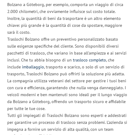
Bolzano a Göteborg, per esempio, comporta un viaggio di circa
2.000 chilometri, che ovviamente influisce sul costo totale.
Inoltre, la quantità di beni da trasportare è un altro elemento
chiave: più grande è la quantità di cose da spostare, maggiore
sarà il costo.
Traslochi Bolzano offre un preventivo personalizzato basato
sulle esigenze specifiche del cliente. Sono disponibili diversi
pacchetti di trasloco, che variano in base all’ampiezza e ai servizi
inclusi. Che tu abbia bisogno di un
trasloco completo
, che
include
imballaggio
, trasporto e scarico, o solo di un servizio di
trasporto, Traslochi Bolzano può offrirti la soluzione più adatta.
La compagnia utilizza veterani del settore per gestire i tuoi beni
con cura e efficienza, garantendo che nulla venga danneggiato. I
veicoli moderni e ben mantenuti sono ideali per il lungo viaggio
da Bolzano a Göteborg, offrendo un trasporto sicuro e affidabile
per tutte le tue cose.
Tutti gli impiegati di Traslochi Bolzano sono esperti e addestrati
per garantire un processo di trasloco senza problemi. L’azienda si
impegna a fornire un servizio di alta qualità, con un team