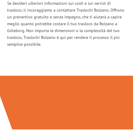
Se desideri ulteriori informazioni sui costi e sui servizi di
trasloco, ti incoraggiamo a contattare Traslochi Bolzano. Offrono
un preventivo gratuito e senza impegno, che ti aiuterà a capire
meglio quanto potrebbe costare il tuo trasloco da Bolzano a
Göteborg. Non importa le dimensioni o la complessità del tuo
trasloco, Traslochi Bolzano è qui per rendere il processo il più
semplice possibile.
Traslochi Bolzano in numeri: