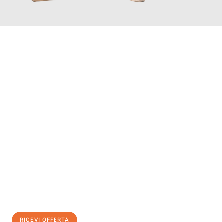
INFORMATI ORA
Scopri con Traslochi Bolzano quanto può essere
facile e senza
stress il tuo trasloco a Bolzano
. Il nostro team di esperti è
pronto ad assicurarti una transizione senza intoppi nella tua
nuova casa.
Ottieni subito
un'offerta non vincolante
e
risparmia € 100:
RICEVI OFFERTA
0299948957