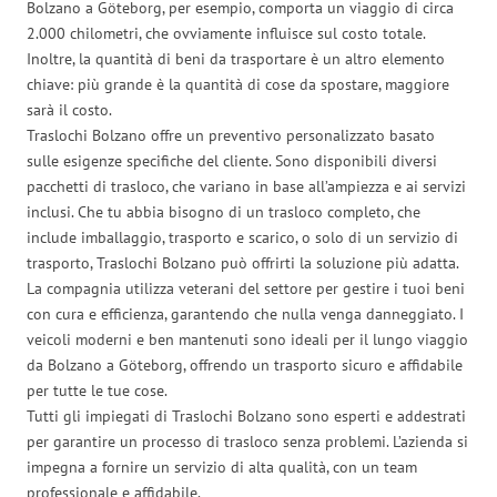
Bolzano a Göteborg, per esempio, comporta un viaggio di circa
2.000 chilometri, che ovviamente influisce sul costo totale.
Inoltre, la quantità di beni da trasportare è un altro elemento
chiave: più grande è la quantità di cose da spostare, maggiore
sarà il costo.
Traslochi Bolzano offre un preventivo personalizzato basato
sulle esigenze specifiche del cliente. Sono disponibili diversi
pacchetti di trasloco, che variano in base all’ampiezza e ai servizi
inclusi. Che tu abbia bisogno di un trasloco completo, che
include imballaggio, trasporto e scarico, o solo di un servizio di
trasporto, Traslochi Bolzano può offrirti la soluzione più adatta.
La compagnia utilizza veterani del settore per gestire i tuoi beni
con cura e efficienza, garantendo che nulla venga danneggiato. I
veicoli moderni e ben mantenuti sono ideali per il lungo viaggio
da Bolzano a Göteborg, offrendo un trasporto sicuro e affidabile
per tutte le tue cose.
Tutti gli impiegati di Traslochi Bolzano sono esperti e addestrati
per garantire un processo di trasloco senza problemi. L’azienda si
impegna a fornire un servizio di alta qualità, con un team
professionale e affidabile.