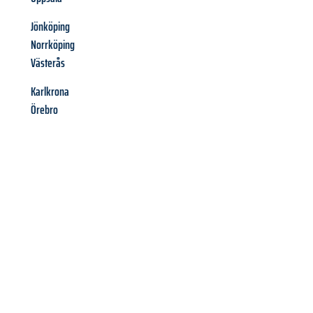
Jönköping
Norrköping
Västerås
Karlkrona
Örebro
Richiedi ora la tua
offerta
al
miglior
prezzo !
Inviateci adesso la vostra richiesta non vincolante e
assicuratevi la vostra
offerta di trasloco per le vostre esigenze