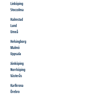
Linköping
Stoccolma
Halmstad
Lund
Umeå
Helsingborg
Malmö
Uppsala
Jönköping
Norrköping
Västerås
Karlkrona
Örebro