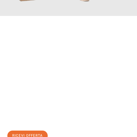
INFORMATI ORA
Scopri con Traslochi Bolzano quanto può essere
facile e senza
stress il tuo trasloco a Bolzano
. Il nostro team di esperti è
pronto ad assicurarti una transizione senza intoppi nella tua
nuova casa.
Ottieni subito
un'offerta non vincolante
e
risparmia € 100:
RICEVI OFFERTA
0299948957