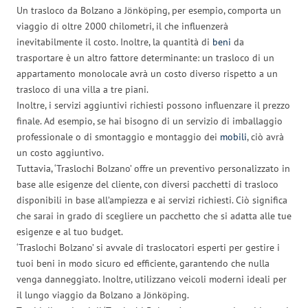
Un trasloco da Bolzano a Jönköping, per esempio, comporta un
viaggio di oltre 2000 chilometri, il che influenzerà
inevitabilmente il costo. Inoltre, la quantità di
beni
da
trasportare è un altro fattore determinante: un trasloco di un
appartamento monolocale avrà un costo diverso rispetto a un
trasloco di una villa a tre piani.
Inoltre, i servizi aggiuntivi richiesti possono influenzare il prezzo
finale. Ad esempio, se hai bisogno di un servizio di imballaggio
professionale o di smontaggio e montaggio dei
mobili
, ciò avrà
un costo aggiuntivo.
Tuttavia, ‘Traslochi Bolzano’ offre un preventivo personalizzato in
base alle esigenze del cliente, con diversi pacchetti di trasloco
disponibili in base all’ampiezza e ai servizi richiesti. Ciò significa
che sarai in grado di scegliere un pacchetto che si adatta alle tue
esigenze e al tuo budget.
‘Traslochi Bolzano’ si avvale di traslocatori esperti per gestire i
tuoi beni in modo sicuro ed efficiente, garantendo che nulla
venga danneggiato. Inoltre, utilizzano veicoli moderni ideali per
il lungo viaggio da Bolzano a Jönköping.