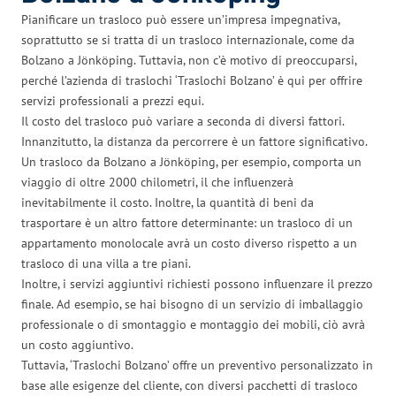
Pianificare un trasloco può essere un’impresa impegnativa,
soprattutto se si tratta di un trasloco internazionale, come da
Bolzano a Jönköping. Tuttavia, non c’è motivo di preoccuparsi,
perché l’azienda di traslochi ‘Traslochi Bolzano’ è qui per offrire
servizi professionali a prezzi equi.
Il costo del trasloco può variare a seconda di diversi fattori.
Innanzitutto, la distanza da percorrere è un fattore significativo.
Un trasloco da Bolzano a Jönköping, per esempio, comporta un
viaggio di oltre 2000 chilometri, il che influenzerà
inevitabilmente il costo. Inoltre, la quantità di beni da
trasportare è un altro fattore determinante: un trasloco di un
appartamento monolocale avrà un costo diverso rispetto a un
trasloco di una villa a tre piani.
Inoltre, i servizi aggiuntivi richiesti possono influenzare il prezzo
finale. Ad esempio, se hai bisogno di un servizio di imballaggio
professionale o di smontaggio e montaggio dei mobili, ciò avrà
un costo aggiuntivo.
Tuttavia, ‘Traslochi Bolzano’ offre un preventivo personalizzato in
base alle esigenze del cliente, con diversi pacchetti di trasloco