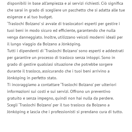
disponibili in base all’ampiezza e ai servizi richiesti. Ciò significa
che sarai in grado di scegliere un pacchetto che si adatta alle tue
esigenze e al tuo budget.
‘Traslochi Bolzano’ si avvale di traslocatori esperti per gestire i
tuoi beni in modo sicuro ed efficiente, garantendo che nulla
venga danneggiato. Inoltre, utilizzano veicoli moderni ideali per
il lungo viaggio da Bolzano a Jönköping.
Tutti i dipendenti di ‘Traslochi Bolzano’ sono esperti e addestrati
per garantire un processo di trasloco senza intoppi. Sono in
grado di gestire qualsiasi situazione che potrebbe sorgere
durante il trasloco, assicurando che i tuoi beni arrivino a
Jönköping in perfetto stato.
Ti incoraggiamo a contattare ‘Traslochi Bolzano’ per ulteriori
informazioni sui costi e sui servizi. Offrono un preventivo
gratuito e senza impegno, quindi non hai nulla da perdere.
Scegli ‘Traslochi Bolzano’ per il tuo trasloco da Bolzano a
Jönköping e lascia che i professionisti si prendano cura di tutto.
Traslochi Bolzano in numeri: