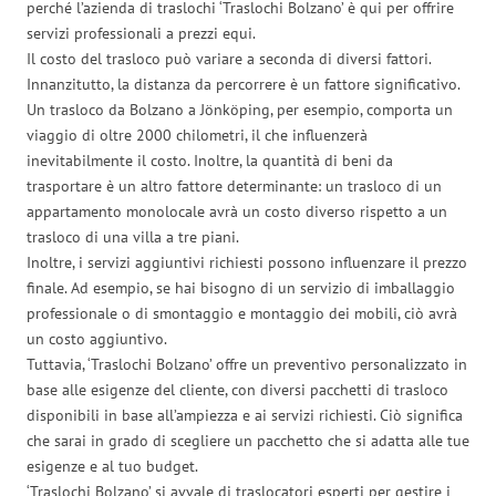
perché l’azienda di traslochi ‘Traslochi Bolzano’ è qui per offrire
servizi professionali a prezzi equi.
Il costo del trasloco può variare a seconda di diversi fattori.
Innanzitutto, la distanza da percorrere è un fattore significativo.
Un trasloco da Bolzano a Jönköping, per esempio, comporta un
viaggio di oltre 2000 chilometri, il che influenzerà
inevitabilmente il costo. Inoltre, la quantità di beni da
trasportare è un altro fattore determinante: un trasloco di un
appartamento monolocale avrà un costo diverso rispetto a un
trasloco di una villa a tre piani.
Inoltre, i servizi aggiuntivi richiesti possono influenzare il prezzo
finale. Ad esempio, se hai bisogno di un servizio di imballaggio
professionale o di smontaggio e montaggio dei mobili, ciò avrà
un costo aggiuntivo.
Tuttavia, ‘Traslochi Bolzano’ offre un preventivo personalizzato in
base alle esigenze del cliente, con diversi pacchetti di trasloco
disponibili in base all’ampiezza e ai servizi richiesti. Ciò significa
che sarai in grado di scegliere un pacchetto che si adatta alle tue
esigenze e al tuo budget.
‘Traslochi Bolzano’ si avvale di traslocatori esperti per gestire i