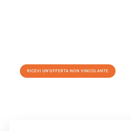
Lushnjë
Il tuo trasloco Bolzano Lushnjë può essere così facile! 
servizio di prima classe
e assicurati i
migliori prezzi in
Richiedo ora la tua offerta personalizzata e fai il prim
trasloco senza stress a Lushnjë
RICEVI UN'OFFERTA NON VINCOLANTE
100% non vincolante – Risposta garantita entro 15 minuti.