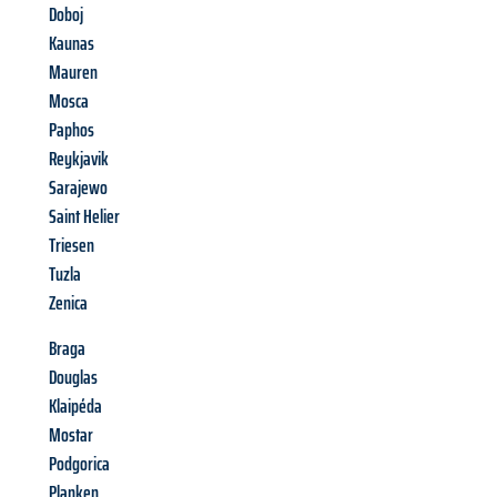
Doboj
Kaunas
Mauren
Mosca
Paphos
Reykjavik
Sarajewo
Saint Helier
Triesen
Tuzla
Zenica
Braga
Douglas
Klaipéda
Mostar
Podgorica
Planken