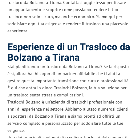
trasloco da Bolzano a Tirana. Contattaci oggi stesso per fissare
un appuntamento e scoprire come possiamo rendere il tuo
trasloco non solo sicuro, ma anche economico. Siamo qui per
soddisfare ogni tua esigenza e rendere il trasloco una piacevole
esperienza.
Esperienze di un Trasloco da
Bolzano a Tirana
Stai pianificando un trasloco da Bolzano a Tirana? Se la risposta
è sì, allora hai bisogno di un partner affidabile che ti aiuti a
gestire questa importante transizione con cura e professionalità.
È qui che entra in gioco Traslochi Bolzano, la tua soluzione per
un trasloco senza stress e complicazioni.
Traslochi Bolzano è un’azienda di traslochi professionale con
anni di esperienza nel settore. Abbiamo aiutato numerosi clienti
a spostarsi da Bolzano a Tirana e siamo pronti ad offrirti un
servizio completo e personalizzato per soddisfare tutte le tue
esigenze.
Uno dei principali vantaggi di scegliere Traslochi Bolzano per il