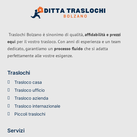
Traslochi Bolzano è sinonimo di qualità,
affidabilità e prezzi
equi
per il vostro trasloco. Con anni di esperienza e un team
dedicato, garantiamo un
processo fluido
che si adatta
perfettamente alle vostre esigenze.
Traslochi
Trasloco casa
Trasloco ufficio
Trasloco azienda
Trasloco internazionale
Piccoli traslochi
Servizi