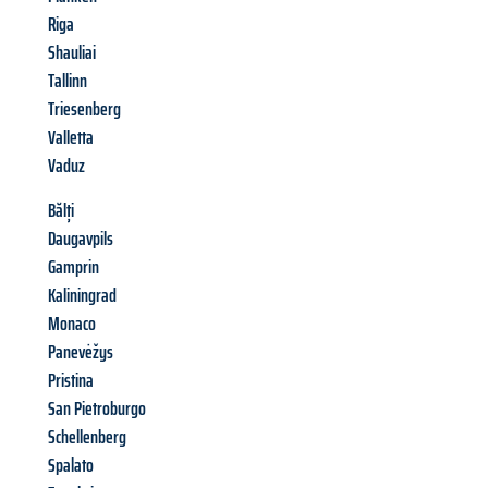
Riga
Shauliai
Tallinn
Triesenberg
Valletta
Vaduz
Bălți
Daugavpils
Gamprin
Kaliningrad
Monaco
Panevėžys
Pristina
San Pietroburgo
Schellenberg
Spalato