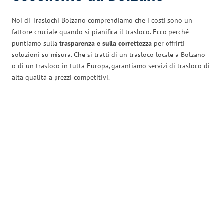
Noi di Traslochi Bolzano comprendiamo che i costi sono un
fattore cruciale quando si pianifica il trasloco. Ecco perché
puntiamo sulla
trasparenza e sulla correttezza
per offrirti
soluzioni su misura. Che si tratti di un trasloco locale a Bolzano
o di un trasloco in tutta Europa, garantiamo servizi di trasloco di
alta qualità a prezzi competitivi.