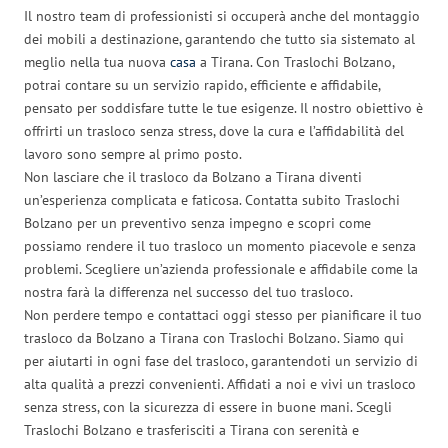
Il nostro team di professionisti si occuperà anche del montaggio
dei mobili a destinazione, garantendo che tutto sia sistemato al
meglio nella tua nuova
casa
a Tirana. Con Traslochi Bolzano,
potrai contare su un servizio rapido, efficiente e affidabile,
pensato per soddisfare tutte le tue esigenze. Il nostro obiettivo è
offrirti un trasloco senza stress, dove la cura e l’affidabilità del
lavoro sono sempre al primo posto.
Non lasciare che il trasloco da Bolzano a Tirana diventi
un’esperienza complicata e faticosa. Contatta subito Traslochi
Bolzano per un preventivo senza impegno e scopri come
possiamo rendere il tuo trasloco un momento piacevole e senza
problemi. Scegliere un’azienda professionale e affidabile come la
nostra farà la differenza nel successo del tuo trasloco.
Non perdere tempo e contattaci oggi stesso per pianificare il tuo
trasloco da Bolzano a Tirana con Traslochi Bolzano. Siamo qui
per aiutarti in ogni fase del trasloco, garantendoti un servizio di
alta qualità a prezzi convenienti. Affidati a noi e vivi un trasloco
senza stress, con la sicurezza di essere in buone mani. Scegli
Traslochi Bolzano e trasferisciti a Tirana con serenità e