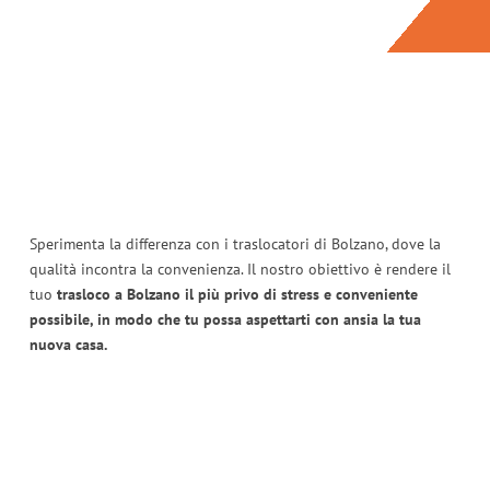
Sperimenta la differenza con i traslocatori di Bolzano, dove la
qualità incontra la convenienza. Il nostro obiettivo è rendere il
tuo
trasloco a Bolzano il più privo di stress e conveniente
possibile, in modo che tu possa aspettarti con ansia la tua
nuova casa.