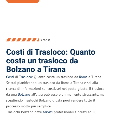
INFO
Costi di Trasloco: Quanto
costa un trasloco da
Bolzano a Tirana
Costi
di
Trasloco
: Quanto costa un trasloco da
Roma
a Tirana
Se stai pianificando un trasloco da Roma a Tirana e sei alla
ricerca di informazioni sui costi, sei nel posto giusto. Il trasloco
da una
Bolzano
all’altra può essere un momento stressante, ma
scegliendo Traslochi Bolzano giusta puoi rendere tutto il
processo molto più semplice.
Traslochi Bolzano offre
servizi
professionali a prezzi equi,