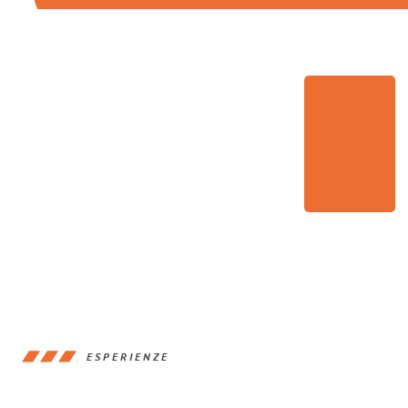
ESPERIENZE