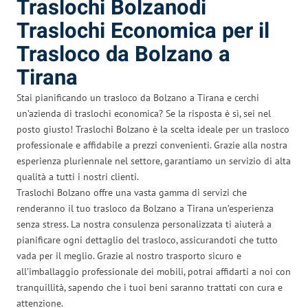
Traslochi Bolzanodi
Traslochi Economica per il
Trasloco da Bolzano a
Tirana
Stai pianificando un trasloco da Bolzano a Tirana e cerchi
un’azienda di traslochi economica? Se la risposta è sì, sei nel
posto giusto! Traslochi Bolzano è la scelta ideale per un trasloco
professionale e affidabile a prezzi convenienti. Grazie alla nostra
esperienza pluriennale nel settore, garantiamo un servizio di alta
qualità a tutti i nostri clienti.
Traslochi Bolzano offre una vasta gamma di servizi che
renderanno il tuo trasloco da Bolzano a Tirana un’esperienza
senza stress. La nostra consulenza personalizzata ti aiuterà a
pianificare ogni dettaglio del trasloco, assicurandoti che tutto
vada per il meglio. Grazie al nostro trasporto sicuro e
all’imballaggio professionale dei mobili, potrai affidarti a noi con
tranquillità, sapendo che i tuoi beni saranno trattati con cura e
attenzione.