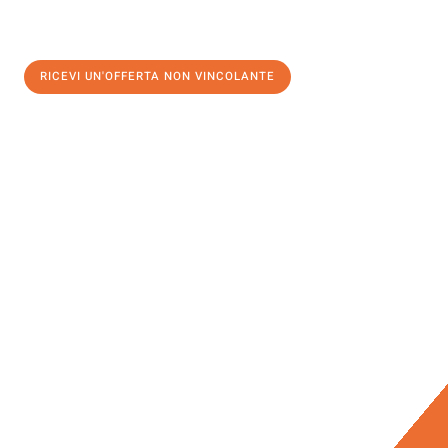
RICEVI UN'OFFERTA NON VINCOLANTE