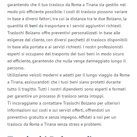
garantendo che il tuo trasloco da Roma a Tirana sia gestito nel
modo più efficiente possibile. I costi di trasloco possono variare
in base a diversi fattori, tra cui la distanza tra le due Bolzano, la
quantità di
beni
da trasportare e i servizi aggiuntivi richiesti.
Traslochi Bolzano offre preventivi personalizzati in base alle
esigenze del cliente, con diversi pacchetti di trasloco disponibili
in base alla portata e ai servizi richiesti. I nostri professionisti
esperti si occupano del trasporto dei tuoi beni in modo sicuro
ed efficiente, garantendo che nulla venga danneggiato lungo il
percorso.
Utilizziamo veicoli moderni e adatti per il lungo viaggio da Roma
a Tirana, assicurandoti che i tuoi beni siano protetti durante
tutto il tragitto. Tutti i nostri dipendenti sono esperti e formati
per garantire un processo di trasloco senza intoppi.
Ti incoraggiamo a contattare Traslochi Bolzano per ulteriori
informazioni sui costi e sui servizi offerti, offrendoti un
preventivo gratuito e senza impegno. Affidati a noi per un
trasloco da Roma a Tirana senza stress e problemi.