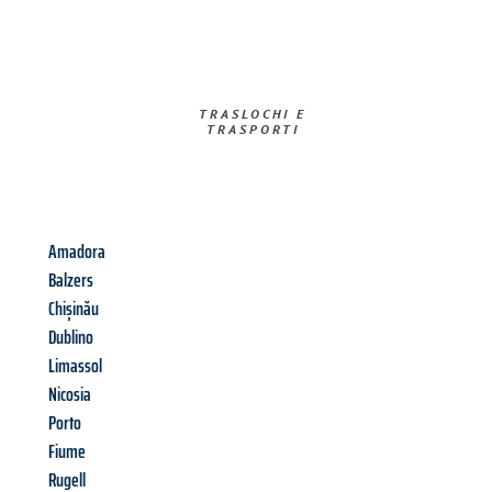
TRASLOCHI E
TRASPORTI​
Amadora
Balzers
Chișinău
Dublino
Limassol
Nicosia
Porto
Fiume
Rugell