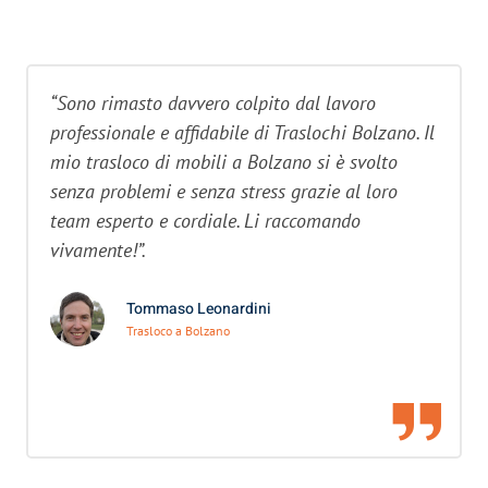
“Sono rimasto davvero colpito dal lavoro
professionale e affidabile di Traslochi Bolzano. Il
mio trasloco di mobili a Bolzano si è svolto
senza problemi e senza stress grazie al loro
team esperto e cordiale. Li raccomando
vivamente!”.
Tommaso Leonardini
Trasloco a Bolzano