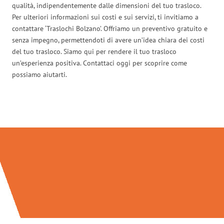
qualità, indipendentemente dalle dimensioni del tuo trasloco.
Per ulteriori informazioni sui costi e sui servizi, ti invitiamo a
contattare ‘Traslochi Bolzano’. Offriamo un preventivo gratuito e
senza impegno, permettendoti di avere un’idea chiara dei costi
del tuo trasloco. Siamo qui per rendere il tuo trasloco
un’esperienza positiva. Contattaci oggi per scoprire come
possiamo aiutarti.
Traslochi Bolzano in numeri: