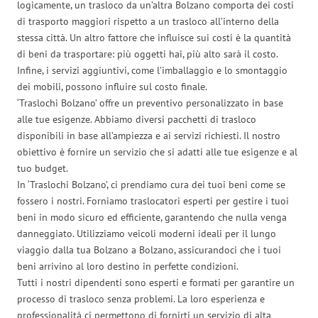
logicamente, un trasloco da un’altra Bolzano comporta dei costi
di trasporto maggiori rispetto a un trasloco all’interno della
stessa città. Un altro fattore che influisce sui costi è la quantità
di beni da trasportare: più oggetti hai, più alto sarà il costo.
Infine, i servizi aggiuntivi, come l’imballaggio e lo smontaggio
dei mobili, possono influire sul costo finale.
‘Traslochi Bolzano’ offre un preventivo personalizzato in base
alle tue esigenze. Abbiamo diversi pacchetti di trasloco
disponibili in base all’ampiezza e ai servizi richiesti. Il nostro
obiettivo è fornire un servizio che si adatti alle tue esigenze e al
tuo budget.
In ‘Traslochi Bolzano’, ci prendiamo cura dei tuoi beni come se
fossero i nostri. Forniamo traslocatori esperti per gestire i tuoi
beni in modo sicuro ed efficiente, garantendo che nulla venga
danneggiato. Utilizziamo veicoli moderni ideali per il lungo
viaggio dalla tua Bolzano a Bolzano, assicurandoci che i tuoi
beni arrivino al loro destino in perfette condizioni.
Tutti i nostri dipendenti sono esperti e formati per garantire un
processo di trasloco senza problemi. La loro esperienza e
professionalità ci permettono di fornirti un servizio di alta