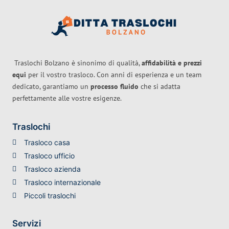
Traslochi Bolzano è sinonimo di qualità,
affidabilità e prezzi
equi
per il vostro trasloco. Con anni di esperienza e un team
dedicato, garantiamo un
processo fluido
che si adatta
perfettamente alle vostre esigenze.
Traslochi
Trasloco casa
Trasloco ufficio
Trasloco azienda
Trasloco internazionale
Piccoli traslochi
Servizi