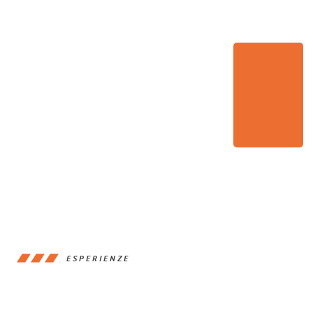
ESPERIENZE