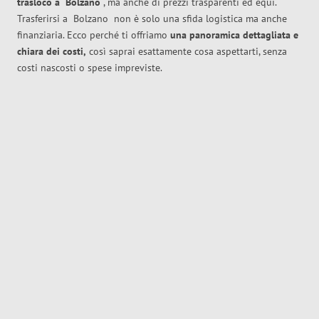
trasloco
a
Bolzano
, ma anche di prezzi trasparenti ed equi.
Trasferirsi a
Bolzano
non è solo una sfida logistica ma anche
finanziaria. Ecco perché ti offriamo
una panoramica dettagliata e
chiara dei costi,
così saprai esattamente cosa aspettarti, senza
costi nascosti o spese impreviste.