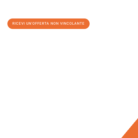
RICEVI UN'OFFERTA NON VINCOLANTE