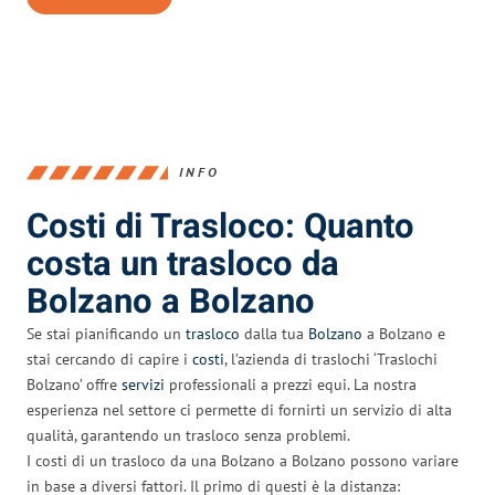
INFO
Costi di Trasloco: Quanto
costa un trasloco da
Bolzano a Bolzano
Se stai pianificando un
trasloco
dalla tua
Bolzano
a Bolzano e
stai cercando di capire i
costi
, l’azienda di traslochi ‘Traslochi
Bolzano’ offre
servizi
professionali a prezzi equi. La nostra
esperienza nel settore ci permette di fornirti un servizio di alta
qualità, garantendo un trasloco senza problemi.
I costi di un trasloco da una Bolzano a Bolzano possono variare
in base a diversi fattori. Il primo di questi è la distanza: