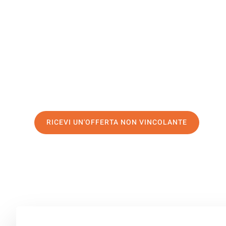
Kruševac
Il tuo trasloco Bolzano Kruševac può essere così facile!
servizio di prima classe
e assicurati i
migliori prezzi in
Richiedo ora la tua offerta personalizzata e fai il prim
trasloco senza stress a Kruševac
RICEVI UN'OFFERTA NON VINCOLANTE
100% non vincolante – Risposta garantita entro 15 minuti.