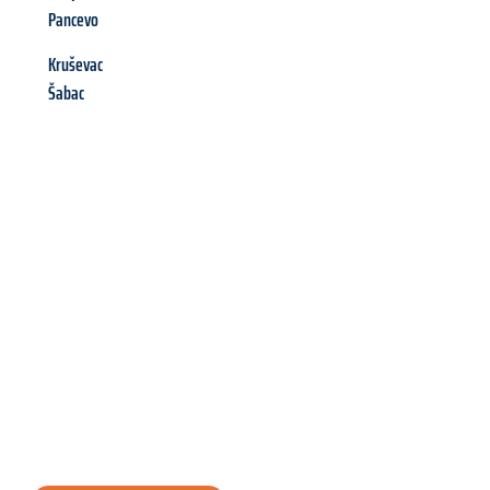
Pancevo
Kruševac
Šabac
Richiedi ora la tua
offerta
al
miglior
prezzo !
Inviateci adesso la vostra richiesta non vincolante e
assicuratevi la vostra
offerta di trasloco per le vostre esigenze
a Bolzano
al miglior prezzo! Approfitta dell’occasione per
un
trasloco senza stress
e con il massimo comfort: