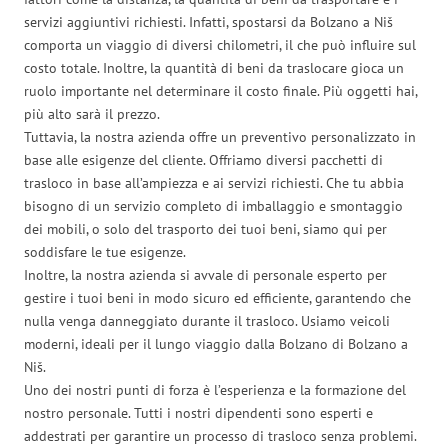
servizi aggiuntivi richiesti. Infatti, spostarsi da Bolzano a Niš
comporta un viaggio di diversi chilometri, il che può influire sul
costo totale. Inoltre, la quantità di beni da traslocare gioca un
ruolo importante nel determinare il costo finale. Più oggetti hai,
più alto sarà il prezzo.
Tuttavia, la nostra azienda offre un preventivo personalizzato in
base alle esigenze del cliente. Offriamo diversi pacchetti di
trasloco in base all’ampiezza e ai servizi richiesti. Che tu abbia
bisogno di un servizio completo di imballaggio e smontaggio
dei mobili, o solo del trasporto dei tuoi beni, siamo qui per
soddisfare le tue esigenze.
Inoltre, la nostra azienda si avvale di personale esperto per
gestire i tuoi beni in modo sicuro ed efficiente, garantendo che
nulla venga danneggiato durante il trasloco. Usiamo veicoli
moderni, ideali per il lungo viaggio dalla Bolzano di Bolzano a
Niš.
Uno dei nostri punti di forza è l’esperienza e la formazione del
nostro personale. Tutti i nostri dipendenti sono esperti e
addestrati per garantire un processo di trasloco senza problemi.