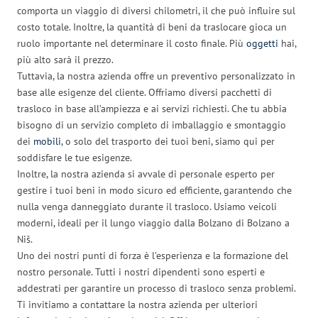
comporta un viaggio di diversi chilometri, il che può influire sul
costo totale. Inoltre, la quantità di beni da traslocare gioca un
ruolo importante nel determinare il costo finale. Più
oggetti
hai,
più alto sarà il prezzo.
Tuttavia, la nostra azienda offre un preventivo personalizzato in
base alle esigenze del cliente. Offriamo diversi pacchetti di
trasloco in base all’ampiezza e ai servizi richiesti. Che tu abbia
bisogno di un servizio completo di imballaggio e smontaggio
dei
mobili
, o solo del trasporto dei tuoi beni, siamo qui per
soddisfare le tue esigenze.
Inoltre, la nostra azienda si avvale di personale esperto per
gestire i tuoi beni in modo sicuro ed efficiente, garantendo che
nulla venga danneggiato durante il trasloco. Usiamo veicoli
moderni, ideali per il lungo viaggio dalla Bolzano di Bolzano a
Niš.
Uno dei nostri punti di forza è l’esperienza e la formazione del
nostro personale. Tutti i nostri dipendenti sono esperti e
addestrati per garantire un processo di trasloco senza problemi.
Ti invitiamo a contattare la nostra azienda per ulteriori