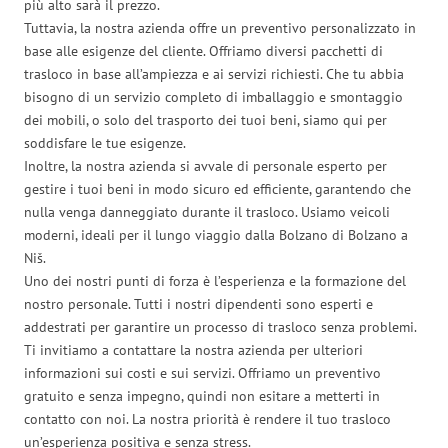
più alto sarà il prezzo.
Tuttavia, la nostra azienda offre un preventivo personalizzato in
base alle esigenze del cliente. Offriamo diversi pacchetti di
trasloco in base all’ampiezza e ai servizi richiesti. Che tu abbia
bisogno di un servizio completo di imballaggio e smontaggio
dei mobili, o solo del trasporto dei tuoi beni, siamo qui per
soddisfare le tue esigenze.
Inoltre, la nostra azienda si avvale di personale esperto per
gestire i tuoi beni in modo sicuro ed efficiente, garantendo che
nulla venga danneggiato durante il trasloco. Usiamo veicoli
moderni, ideali per il lungo viaggio dalla Bolzano di Bolzano a
Niš.
Uno dei nostri punti di forza è l’esperienza e la formazione del
nostro personale. Tutti i nostri dipendenti sono esperti e
addestrati per garantire un processo di trasloco senza problemi.
Ti invitiamo a contattare la nostra azienda per ulteriori
informazioni sui costi e sui servizi. Offriamo un preventivo
gratuito e senza impegno, quindi non esitare a metterti in
contatto con noi. La nostra priorità è rendere il tuo trasloco
un’esperienza positiva e senza stress.