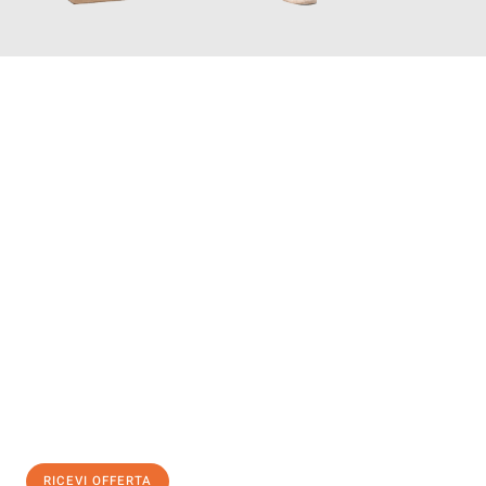
INFORMATI ORA
Scopri con Traslochi Bolzano quanto può essere
facile e senza
stress il tuo trasloco a Bolzano
. Il nostro team di esperti è
pronto ad assicurarti una transizione senza intoppi nella tua
nuova casa.
Ottieni subito
un'offerta non vincolante
e
risparmia € 100:
RICEVI OFFERTA
0299948957