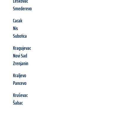
Leskovac
Smederevo
Cacak
Nis
Subotica
Kragujevac
Novi Sad
Zrenjanin
Kraljevo
Pancevo
Kruševac
Šabac