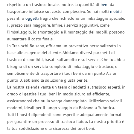
rispetto a un trasloco locale. Inoltre, la quantità di
beni
da
trasportare influisce sul costo complessivo. Se hai molti
mobili
pesanti o
oggetti
fragili che richiedono un imballaggio speciale,
il prezzo sarà maggiore. Infine, i servizi aggiuntivi, come
l’imballaggio, lo smontaggio e il montaggio dei mobili, possono
aumentare il costo finale.
In Traslochi Bolzano, offriamo un preventivo personalizzato in
base alle esigenze del cliente. Abbiamo diversi pacchetti di
trasloco disponibili, basati sull’ambito e sui servizi. Che tu abbia
bisogno di un servizio completo di imballaggio e trasloco, o
semplicemente di trasportare i tuoi beni da un punto A a un
punto B, abbiamo la soluzione giusta per te.
La nostra azienda vanta un team di addetti al trasloco esperti, in
grado di gestire i tuoi beni in modo sicuro ed efficiente,
assicurandosi che nulla venga danneggiato. Utilizziamo veicoli
moderni, ideali per il lungo viaggio da Bolzano a Subotica.
Tutti i nostri dipendenti sono esperti e adeguatamente formati
per garantire un processo di trasloco fluido. La nostra priorità è
la tua soddisfazione e la sicurezza dei tuoi beni.