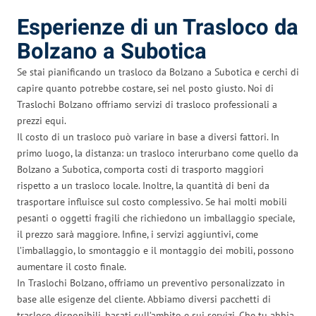
Esperienze di un Trasloco da
Bolzano a Subotica
Se stai pianificando un trasloco da Bolzano a Subotica e cerchi di
capire quanto potrebbe costare, sei nel posto giusto. Noi di
Traslochi Bolzano offriamo servizi di trasloco professionali a
prezzi equi.
Il costo di un trasloco può variare in base a diversi fattori. In
primo luogo, la distanza: un trasloco interurbano come quello da
Bolzano a Subotica, comporta costi di trasporto maggiori
rispetto a un trasloco locale. Inoltre, la quantità di beni da
trasportare influisce sul costo complessivo. Se hai molti mobili
pesanti o oggetti fragili che richiedono un imballaggio speciale,
il prezzo sarà maggiore. Infine, i servizi aggiuntivi, come
l’imballaggio, lo smontaggio e il montaggio dei mobili, possono
aumentare il costo finale.
In Traslochi Bolzano, offriamo un preventivo personalizzato in
base alle esigenze del cliente. Abbiamo diversi pacchetti di
trasloco disponibili, basati sull’ambito e sui servizi. Che tu abbia