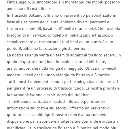
l’imballaggio, lo smontaggio e il montaggio dei mobili, possono
aumentare il costo finale.
In Traslochi Bolzano, offriamo un preventivo personalizzato in
base alle esigenze del cliente. Abbiamo diversi pacchetti di
trasloco disponibili, basati sull’ambito e sui servizi. Che tu abbia
bisogno di un servizio completo di imballaggio e trasloco, o
semplicemente di trasportare i tuoi beni da un punto A a un
punto B, abbiamo la soluzione giusta per te.
La nostra azienda vanta un team di addetti al trasloco esperti, in
grado di gestire i tuoi beni in modo sicuro ed efficiente,
assicurandosi che nulla venga danneggiato. Utilizziamo veicoli
moderni, ideali per il lungo viaggio da Bolzano a Subotica.
Tutti i nostri dipendenti sono esperti e adeguatamente formati
per garantire un processo di trasloco fluido. La nostra priorità è
la tua soddisfazione e la sicurezza dei tuoi beni.
Ti invitiamo a contattare Traslochi Bolzano per ulteriori
informazioni sui costi e sui servizi. Offriamo un preventivo
gratuito e senza obbligo. Il nostro team è a tua completa
disposizione per rispondere a tutte le tue domande e aiutarti a
pianificare il tuo trasloco da Bolzano a Subotica nel modo più