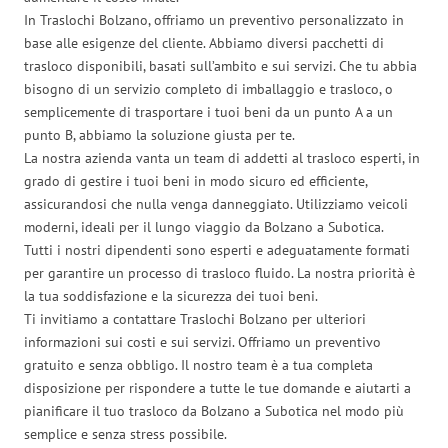
In Traslochi Bolzano, offriamo un preventivo personalizzato in
base alle esigenze del cliente. Abbiamo diversi pacchetti di
trasloco disponibili, basati sull’ambito e sui servizi. Che tu abbia
bisogno di un servizio completo di imballaggio e trasloco, o
semplicemente di trasportare i tuoi beni da un punto A a un
punto B, abbiamo la soluzione giusta per te.
La nostra azienda vanta un team di addetti al trasloco esperti, in
grado di gestire i tuoi beni in modo sicuro ed efficiente,
assicurandosi che nulla venga danneggiato. Utilizziamo veicoli
moderni, ideali per il lungo viaggio da Bolzano a Subotica.
Tutti i nostri dipendenti sono esperti e adeguatamente formati
per garantire un processo di trasloco fluido. La nostra priorità è
la tua soddisfazione e la sicurezza dei tuoi beni.
Ti invitiamo a contattare Traslochi Bolzano per ulteriori
informazioni sui costi e sui servizi. Offriamo un preventivo
gratuito e senza obbligo. Il nostro team è a tua completa
disposizione per rispondere a tutte le tue domande e aiutarti a
pianificare il tuo trasloco da Bolzano a Subotica nel modo più
semplice e senza stress possibile.