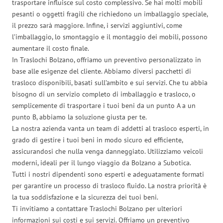
trasportare influisce sul costo complessivo. Se hai molti mobili
pesanti o oggetti fragili che richiedono un imballaggio speciale,
il prezzo sarà maggiore. Infine, i servizi aggiuntivi, come
l’imballaggio, lo smontaggio e il montaggio dei mobili, possono
aumentare il costo finale.
In Traslochi Bolzano, offriamo un preventivo personalizzato in
base alle esigenze del cliente. Abbiamo diversi pacchetti di
trasloco disponibili, basati sull’ambito e sui servizi. Che tu abbia
bisogno di un servizio completo di imballaggio e trasloco, o
semplicemente di trasportare i tuoi beni da un punto A a un
punto B, abbiamo la soluzione giusta per te.
La nostra azienda vanta un team di addetti al trasloco esperti, in
grado di gestire i tuoi beni in modo sicuro ed efficiente,
assicurandosi che nulla venga danneggiato. Utilizziamo veicoli
moderni, ideali per il lungo viaggio da Bolzano a Subotica.
Tutti i nostri dipendenti sono esperti e adeguatamente formati
per garantire un processo di trasloco fluido. La nostra priorità è
la tua soddisfazione e la sicurezza dei tuoi beni.
Ti invitiamo a contattare Traslochi Bolzano per ulteriori
informazioni sui costi e sui servizi. Offriamo un preventivo