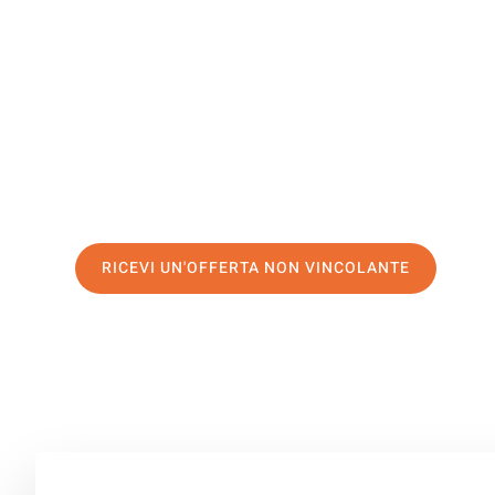
Capodistr
Il tuo trasloco Bolzano Capodistria/Koper può essere cos
servizio di prima classe
e assicurati i
migliori prezzi in
Richiedo ora la tua offerta personalizzata e fai il prim
stress a Capodistria/Koper
RICEVI UN'OFFERTA NON VINCOLANTE
100% non vincolante – Risposta garantita entro 15 minuti.