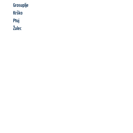
Grosuplje
Krško
Ptuj
Žalec
Richiedi ora la tua
offerta
al
miglior
prezzo !
Inviateci adesso la vostra richiesta non vincolante e
assicuratevi la vostra
offerta di trasloco per le vostre esigenze
a Bolzano
al miglior prezzo! Approfitta dell’occasione per
un
trasloco senza stress
e con il massimo comfort: