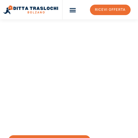
RICEVI OFFERTA
Ditta Traslochi Bolzano
Servizi Traslochi Bolzano
Costi e prezzi
TRASLOCHI BOLZANO
Traslochi Bolzano
Kamnik
Il tuo trasloco Bolzano Kamnik può essere così facile!
Sperimenta il nostro
servizio di prima classe
e assicurati i
migliori prezzi in Bolzano
.
Richiedo ora la tua offerta personalizzata e fai il primo passo
verso un trasloco senza stress a Kamnik