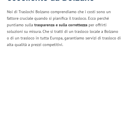
Noi di Traslochi Bolzano comprendiamo che i costi sono un
fattore cruciale quando si pianifica il trasloco. Ecco perché
puntiamo sulla
trasparenza e sulla correttezza
per offrirti
soluzioni su misura. Che si tratti di un trasloco locale a Bolzano
o di un trasloco in tutta Europa, garantiamo servizi di trasloco di
alta qualità a prezzi competitivi.