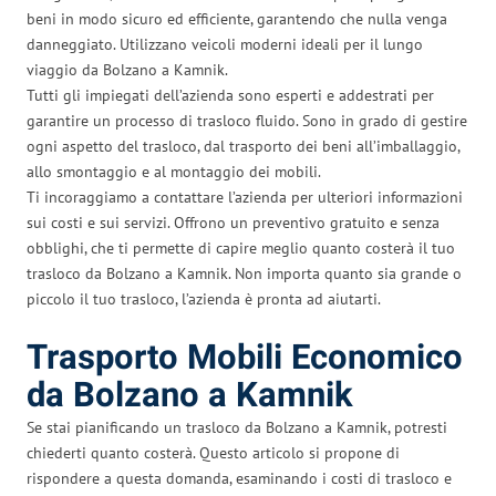
beni in modo sicuro ed efficiente, garantendo che nulla venga
danneggiato. Utilizzano veicoli moderni ideali per il lungo
viaggio da Bolzano a Kamnik.
Tutti gli impiegati dell’azienda sono esperti e addestrati per
garantire un processo di trasloco fluido. Sono in grado di gestire
ogni aspetto del trasloco, dal trasporto dei beni all’imballaggio,
allo smontaggio e al montaggio dei mobili.
Ti incoraggiamo a contattare l’azienda per ulteriori informazioni
sui costi e sui servizi. Offrono un preventivo gratuito e senza
obblighi, che ti permette di capire meglio quanto costerà il tuo
trasloco da Bolzano a Kamnik. Non importa quanto sia grande o
piccolo il tuo trasloco, l’azienda è pronta ad aiutarti.
Trasporto Mobili Economico
da Bolzano a Kamnik
Se stai pianificando un trasloco da Bolzano a Kamnik, potresti
chiederti quanto costerà. Questo articolo si propone di
rispondere a questa domanda, esaminando i costi di trasloco e