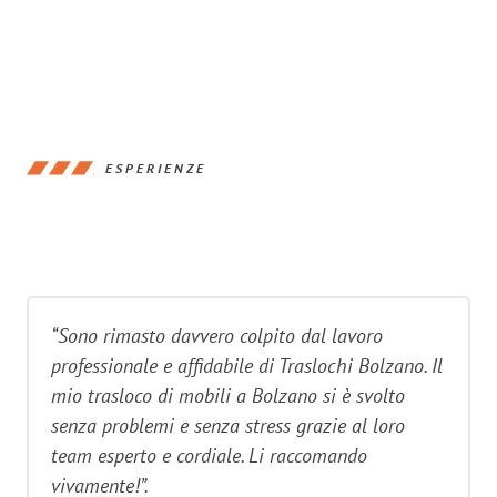
ESPERIENZE
“Sono rimasto davvero colpito dal lavoro
professionale e affidabile di Traslochi Bolzano. Il
mio trasloco di mobili a Bolzano si è svolto
senza problemi e senza stress grazie al loro
team esperto e cordiale. Li raccomando
vivamente!”.