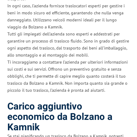
In ogni caso, l’azienda fornisce traslocatori esperti per gestire i
beni in modo sicuro ed efficiente, garantendo che nulla venga
danneggiato. Utilizzano veicoli moderni ideali per il lungo
viaggio da Bolzano a Kamnik.
Tutti gli impiegati dell’azienda sono esperti e addestrati per
garantire un processo di trasloco fluido. Sono in grado di gestire
ogni aspetto del trasloco, dal trasporto dei beni all’imballaggio,
allo smontaggio e al montaggio dei mobili.
Ti incoraggiamo a contattare l’azienda per ulteriori informazioni
sui costi e sui servizi. Offrono un preventivo gratuito e senza
obblighi, che ti permette di capire meglio quanto costerà il tuo
trasloco da Bolzano a Kamnik. Non importa quanto sia grande o
piccolo il tuo trasloco, l’azienda è pronta ad aiutarti.
Carico aggiuntivo
economico da Bolzano a
Kamnik
Se stai pianificando un trasloco da Bolzano a Kamnik, potresti