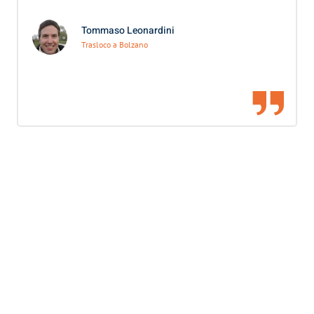
Tommaso Leonardini
Trasloco a Bolzano