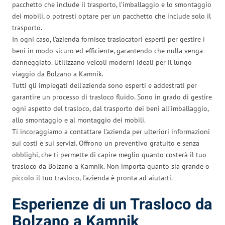
pacchetto che include il trasporto, l’imballaggio e lo smontaggio
dei mobili, o potresti optare per un pacchetto che include solo il
trasporto.
In ogni caso, l’azienda fornisce traslocatori esperti per gestire i
beni in modo sicuro ed efficiente, garantendo che nulla venga
danneggiato. Utilizzano veicoli moderni ideali per il lungo
viaggio da Bolzano a Kamnik.
Tutti gli impiegati dell’azienda sono esperti e addestrati per
garantire un processo di trasloco fluido. Sono in grado di gestire
ogni aspetto del trasloco, dal trasporto dei beni all’imballaggio,
allo smontaggio e al montaggio dei mobili.
Ti incoraggiamo a contattare l’azienda per ulteriori informazioni
sui costi e sui servizi. Offrono un preventivo gratuito e senza
obblighi, che ti permette di capire meglio quanto costerà il tuo
trasloco da Bolzano a Kamnik. Non importa quanto sia grande o
piccolo il tuo trasloco, l’azienda è pronta ad aiutarti.
Esperienze di un Trasloco da
Bolzano a Kamnik