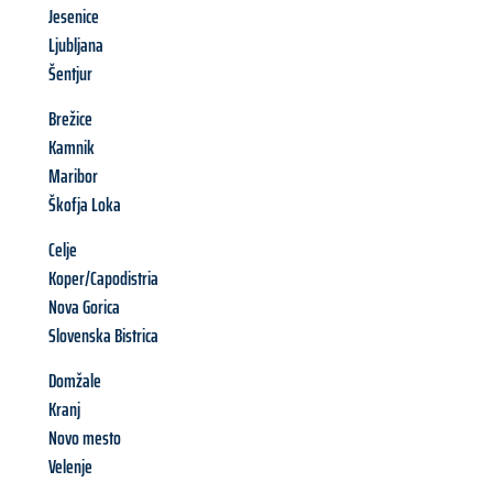
Jesenice
Ljubljana
Šentjur
Brežice
Kamnik
Maribor
Škofja Loka
Celje
Koper/Capodistria
Nova Gorica
Slovenska Bistrica
Domžale
Kranj
Novo mesto
Velenje