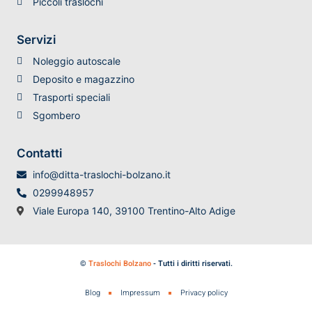
Piccoli traslochi
Servizi
Noleggio autoscale
Deposito e magazzino
Trasporti speciali
Sgombero
Contatti
info@ditta-traslochi-bolzano.it
0299948957
Viale Europa 140, 39100 Trentino-Alto Adige
©
Traslochi Bolzano
- Tutti i diritti riservati.
Blog
Impressum
Privacy policy