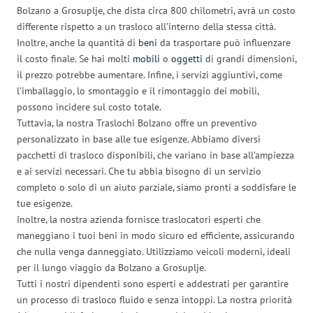
Bolzano a Grosuplje, che dista circa 800 chilometri, avrà un costo
differente rispetto a un trasloco all’interno della stessa città.
Inoltre, anche la quantità di
beni
da trasportare può influenzare
il costo finale. Se hai molti
mobili
o
oggetti
di grandi dimensioni,
il prezzo potrebbe aumentare. Infine, i servizi aggiuntivi, come
l’imballaggio, lo smontaggio e il rimontaggio dei mobili,
possono incidere sul costo totale.
Tuttavia, la nostra Traslochi Bolzano offre un preventivo
personalizzato in base alle tue esigenze. Abbiamo diversi
pacchetti di trasloco disponibili, che variano in base all’ampiezza
e ai servizi necessari. Che tu abbia bisogno di un servizio
completo o solo di un aiuto parziale, siamo pronti a soddisfare le
tue esigenze.
Inoltre, la nostra azienda fornisce traslocatori esperti che
maneggiano i tuoi beni in modo sicuro ed efficiente, assicurando
che nulla venga danneggiato. Utilizziamo veicoli moderni, ideali
per il lungo viaggio da Bolzano a Grosuplje.
Tutti i nostri dipendenti sono esperti e addestrati per garantire
un processo di trasloco fluido e senza intoppi. La nostra priorità