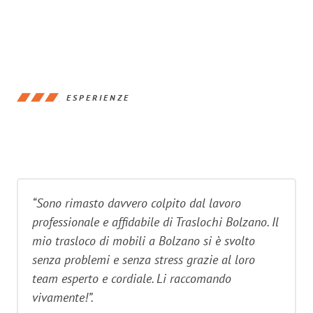
ESPERIENZE
“Sono rimasto davvero colpito dal lavoro
professionale e affidabile di Traslochi Bolzano. Il
mio trasloco di mobili a Bolzano si è svolto
senza problemi e senza stress grazie al loro
team esperto e cordiale. Li raccomando
vivamente!”.