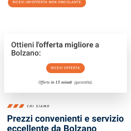
RICEVI UN'OFFERTA NON VINCOLANTE
100% non vincolante – Risposta garantita entro 15 minuti.
Ottieni
l'offerta migliore
a
Bolzano:
RICEVI OFFERTA
Offerta
in 15 minuti
(garantita).
CHI SIAMO
Prezzi convenienti e servizio
eccellente da Bolzano