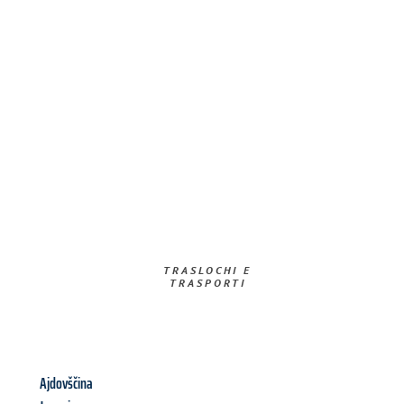
TRASLOCHI E
TRASPORTI​
Ajdovščina