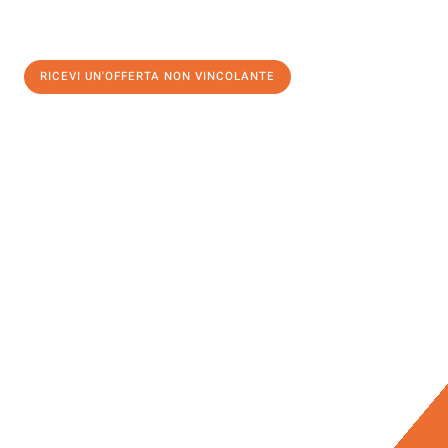
RICEVI UN'OFFERTA NON VINCOLANTE