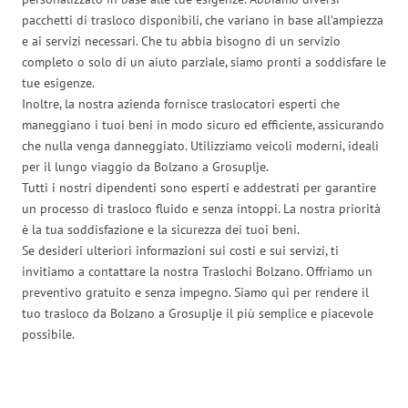
pacchetti di trasloco disponibili, che variano in base all’ampiezza
e ai servizi necessari. Che tu abbia bisogno di un servizio
completo o solo di un aiuto parziale, siamo pronti a soddisfare le
tue esigenze.
Inoltre, la nostra azienda fornisce traslocatori esperti che
maneggiano i tuoi beni in modo sicuro ed efficiente, assicurando
che nulla venga danneggiato. Utilizziamo veicoli moderni, ideali
per il lungo viaggio da Bolzano a Grosuplje.
Tutti i nostri dipendenti sono esperti e addestrati per garantire
un processo di trasloco fluido e senza intoppi. La nostra priorità
è la tua soddisfazione e la sicurezza dei tuoi beni.
Se desideri ulteriori informazioni sui costi e sui servizi, ti
invitiamo a contattare la nostra Traslochi Bolzano. Offriamo un
preventivo gratuito e senza impegno. Siamo qui per rendere il
tuo trasloco da Bolzano a Grosuplje il più semplice e piacevole
possibile.
Traslochi Bolzano in numeri: