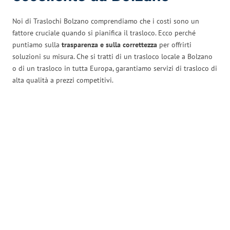
Noi di Traslochi Bolzano comprendiamo che i costi sono un
fattore cruciale quando si pianifica il trasloco. Ecco perché
puntiamo sulla
trasparenza e sulla correttezza
per offrirti
soluzioni su misura. Che si tratti di un trasloco locale a Bolzano
o di un trasloco in tutta Europa, garantiamo servizi di trasloco di
alta qualità a prezzi competitivi.