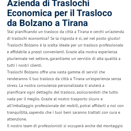
Azienda di Traslochi
Economica per il Trasloco
da Bolzano a Tirana
Stai pianificando un trasloco da città a Tirana e cerchi un’azienda
di traslochi economica? Se la risposta è sì, sei nel posto giusto!
Traslochi Bolzano è la scelta ideale per un trasloco professionale
e affidabile a prezzi convenienti. Grazie alla nostra esperienza
pluriennale nel settore, garantiamo un servizio di alta qualità a
tutti i nostri clienti.
Traslochi Bolzano offre una vasta gamma di servizi che
renderanno il tuo trasloco da città a Tirana un’esperienza senza
stress. La nostra consulenza personalizzata ti aiuterà a
pianificare ogni dettaglio del trasloco, assicurandoti che tutto
vada per il meglio. Grazie al nostro trasporto sicuro e
all’imballaggio professionale dei mobili, potrai affidarti a noi con
tranquillità, sapendo che i tuoi beni saranno trattati con cura e
attenzione.
Il nostro team di professionisti si occuperà anche del montaggio