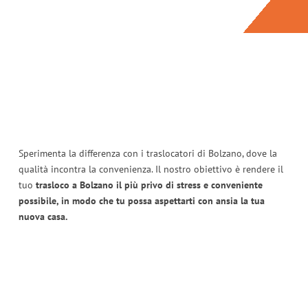
Sperimenta la differenza con i traslocatori di Bolzano, dove la
qualità incontra la convenienza. Il nostro obiettivo è rendere il
tuo
trasloco a Bolzano il più privo di stress e conveniente
possibile, in modo che tu possa aspettarti con ansia la tua
nuova casa.