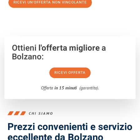
RICEVI UN'OFFERTA NON VINCOLANTE
100% non vincolante – Risposta garantita entro 15 minuti.
Ottieni
l'offerta migliore
a
Bolzano:
RICEVI OFFERTA
Offerta
in 15 minuti
(garantita).
CHI SIAMO
Prezzi convenienti e servizio
eccellente da Bolzano