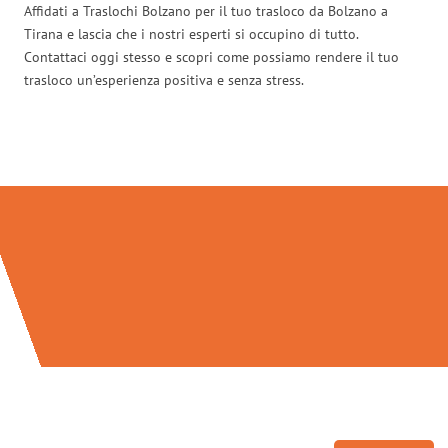
Affidati a Traslochi Bolzano per il tuo trasloco da Bolzano a
Tirana e lascia che i nostri esperti si occupino di tutto.
Contattaci oggi stesso e scopri come possiamo rendere il tuo
trasloco un’esperienza positiva e senza stress.
Traslochi Bolzano in numeri: