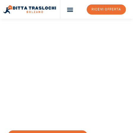
RICEVI OFFERTA
Ditta Traslochi Bolzano
Servizi Traslochi Bolzano
Costi e prezzi
TRASLOCHI BOLZANO
Traslochi Bolzano
Tirana
Il tuo trasloco Bolzano Tirana può essere così facile! Sperimenta
il nostro
servizio di prima classe
e assicurati i
migliori prezzi in
Bolzano
.
Richiedo ora la tua offerta personalizzata e fai il primo passo
verso un trasloco senza stress a Tirana