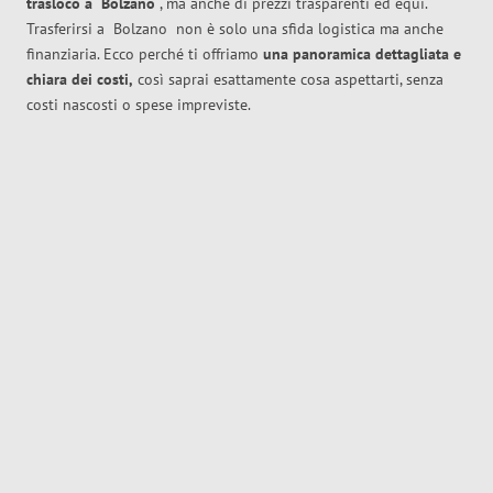
trasloco
a
Bolzano
, ma anche di prezzi trasparenti ed equi.
Trasferirsi a
Bolzano
non è solo una sfida logistica ma anche
finanziaria. Ecco perché ti offriamo
una panoramica dettagliata e
chiara dei costi,
così saprai esattamente cosa aspettarti, senza
costi nascosti o spese impreviste.