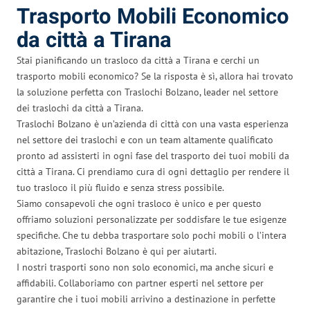
Trasporto Mobili Economico
da città a Tirana
Stai pianificando un trasloco da città a Tirana e cerchi un
trasporto mobili economico? Se la risposta è sì, allora hai trovato
la soluzione perfetta con Traslochi Bolzano, leader nel settore
dei traslochi da città a Tirana.
Traslochi Bolzano è un’azienda di città con una vasta esperienza
nel settore dei traslochi e con un team altamente qualificato
pronto ad assisterti in ogni fase del trasporto dei tuoi mobili da
città a Tirana. Ci prendiamo cura di ogni dettaglio per rendere il
tuo trasloco il più fluido e senza stress possibile.
Siamo consapevoli che ogni trasloco è unico e per questo
offriamo soluzioni personalizzate per soddisfare le tue esigenze
specifiche. Che tu debba trasportare solo pochi mobili o l’intera
abitazione, Traslochi Bolzano è qui per aiutarti.
I nostri trasporti sono non solo economici, ma anche sicuri e
affidabili. Collaboriamo con partner esperti nel settore per
garantire che i tuoi mobili arrivino a destinazione in perfette