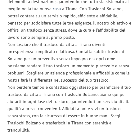
dei mobili a destinazione, garantendo che tutto sia sistemato al
meglio nella tua nuova
casa
a Tirana. Con Traslochi Bolzano,
potrai contare su un servizio rapido, efficiente e affidabile,
pensato per soddisfare tutte le tue esigenze. Il nostro obiettivo è
offrirti un trasloco senza stress, dove la cura e l’affidabilità del
lavoro sono sempre al primo posto.
Non lasciare che il trasloco da città a Tirana diventi
un’esperienza complicata e faticosa. Contatta subito Traslochi
Bolzano per un preventivo senza impegno e scopri come
possiamo rendere il tuo trasloco un momento piacevole e senza
problemi. Scegliere un’azienda professionale e affidabile come la
nostra farà la differenza nel successo del tuo trasloco.
Non perdere tempo e contattaci oggi stesso per pianificare il tuo
trasloco da città a Tirana con Traslochi Bolzano. Siamo qui per
aiutarti in ogni fase del trasloco, garantendoti un servizio di alta
qualità a prezzi convenienti. Affidati a noi e vivi un trasloco
senza stress, con la sicurezza di essere in buone mani. Scegli
Traslochi Bolzano e trasferisciti a Tirana con serenità e
tranquillità.