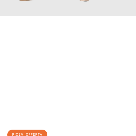
INFORMATI ORA
Scopri con Traslochi Bolzano quanto può essere
facile e senza
stress il tuo trasloco a Bolzano
. Il nostro team di esperti è
pronto ad assicurarti una transizione senza intoppi nella tua
nuova casa.
Ottieni subito
un'offerta non vincolante
e
risparmia € 100:
RICEVI OFFERTA
0299948957