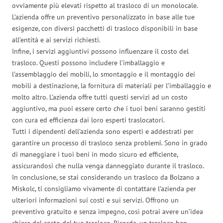
ovviamente più elevati rispetto al trasloco di un monolocale.
L’azienda offre un preventivo personalizzato in base alle tue
esigenze, con diversi pacchetti di trasloco disponibili in base
all’entità e ai servizi richiesti.
Infine, i servizi aggiuntivi possono influenzare il costo del
trasloco. Questi possono includere l’imballaggio e
l’assemblaggio dei mobili, lo smontaggio e il montaggio dei
mobili a destinazione, la fornitura di materiali per l’imballaggio e
molto altro. L’azienda offre tutti questi servizi ad un costo
aggiuntivo, ma puoi essere certo che i tuoi beni saranno gestiti
con cura ed efficienza dai loro esperti traslocatori.
Tutti i dipendenti dell’azienda sono esperti e addestrati per
garantire un processo di trasloco senza problemi. Sono in grado
di maneggiare i tuoi beni in modo sicuro ed efficiente,
assicurandosi che nulla venga danneggiato durante il trasloco.
In conclusione, se stai considerando un trasloco da Bolzano a
Miskolc, ti consigliamo vivamente di contattare l’azienda per
ulteriori informazioni sui costi e sui servizi. Offrono un
preventivo gratuito e senza impegno, così potrai avere un’idea
chiara del costo del tuo trasloco. Ricorda, un trasloco ben