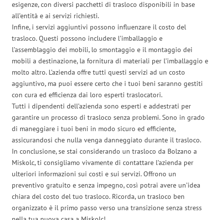
esigenze, con diversi pacchetti di trasloco disponibili in base
all’entità e ai servizi richiesti.
Infine, i servizi aggiuntivi possono influenzare il costo del
trasloco. Questi possono includere l’imballaggio e
l’assemblaggio dei mobili, lo smontaggio e il montaggio dei
mobili a destinazione, la fornitura di materiali per l’imballaggio e
molto altro. L’azienda offre tutti questi servizi ad un costo
aggiuntivo, ma puoi essere certo che i tuoi beni saranno gestiti
con cura ed efficienza dai loro esperti traslocatori.
Tutti i dipendenti dell’azienda sono esperti e addestrati per
garantire un processo di trasloco senza problemi. Sono in grado
di maneggiare i tuoi beni in modo sicuro ed efficiente,
assicurandosi che nulla venga danneggiato durante il trasloco.
In conclusione, se stai considerando un trasloco da Bolzano a
Miskolc, ti consigliamo vivamente di contattare l’azienda per
ulteriori informazioni sui costi e sui servizi. Offrono un
preventivo gratuito e senza impegno, così potrai avere un’idea
chiara del costo del tuo trasloco. Ricorda, un trasloco ben
organizzato è il primo passo verso una transizione senza stress
nella tua nuova casa a Miskolc!