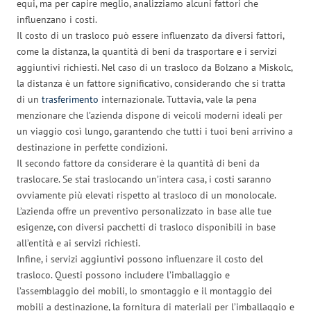
equi, ma per capire meglio, analizziamo alcuni fattori che
influenzano i costi.
Il costo di un trasloco può essere influenzato da diversi fattori,
come la distanza, la quantità di beni da trasportare e i servizi
aggiuntivi richiesti. Nel caso di un trasloco da Bolzano a Miskolc,
la distanza è un fattore significativo, considerando che si tratta
di un
trasferimento
internazionale. Tuttavia, vale la pena
menzionare che l’azienda dispone di veicoli moderni ideali per
un viaggio così lungo, garantendo che tutti i tuoi beni arrivino a
destinazione in perfette condizioni.
Il secondo fattore da considerare è la quantità di beni da
traslocare. Se stai traslocando un’intera casa, i costi saranno
ovviamente più elevati rispetto al trasloco di un monolocale.
L’azienda offre un preventivo personalizzato in base alle tue
esigenze, con diversi pacchetti di trasloco disponibili in base
all’entità e ai servizi richiesti.
Infine, i servizi aggiuntivi possono influenzare il costo del
trasloco. Questi possono includere l’imballaggio e
l’assemblaggio dei mobili, lo smontaggio e il montaggio dei
mobili a destinazione, la fornitura di materiali per l’imballaggio e