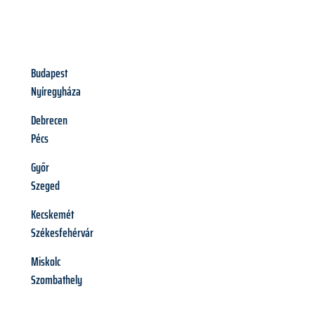
Budapest
Nyíregyháza
Debrecen
Pécs
Győr
Szeged
Kecskemét
Székesfehérvár
Miskolc
Szombathely