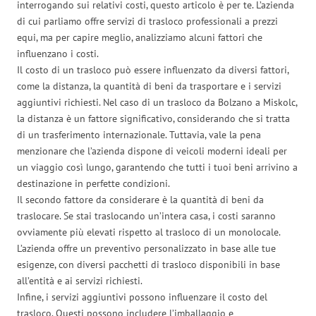
interrogando sui relativi costi, questo articolo è per te. L’azienda
di cui parliamo offre servizi di trasloco professionali a prezzi
equi, ma per capire meglio, analizziamo alcuni fattori che
influenzano i costi.
Il costo di un trasloco può essere influenzato da diversi fattori,
come la distanza, la quantità di beni da trasportare e i servizi
aggiuntivi richiesti. Nel caso di un trasloco da Bolzano a Miskolc,
la distanza è un fattore significativo, considerando che si tratta
di un trasferimento internazionale. Tuttavia, vale la pena
menzionare che l’azienda dispone di veicoli moderni ideali per
un viaggio così lungo, garantendo che tutti i tuoi beni arrivino a
destinazione in perfette condizioni.
Il secondo fattore da considerare è la quantità di beni da
traslocare. Se stai traslocando un’intera casa, i costi saranno
ovviamente più elevati rispetto al trasloco di un monolocale.
L’azienda offre un preventivo personalizzato in base alle tue
esigenze, con diversi pacchetti di trasloco disponibili in base
all’entità e ai servizi richiesti.
Infine, i servizi aggiuntivi possono influenzare il costo del
trasloco. Questi possono includere l’imballaggio e