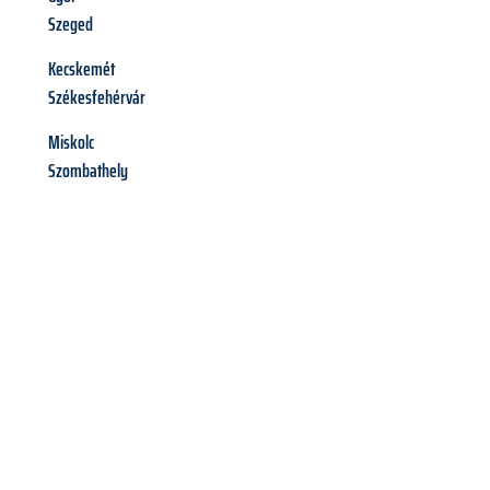
Szeged
Kecskemét
Székesfehérvár
Miskolc
Szombathely
Richiedi ora la tua
offerta
al
miglior
prezzo !
Inviateci adesso la vostra richiesta non vincolante e
assicuratevi la vostra
offerta di trasloco per le vostre esigenze