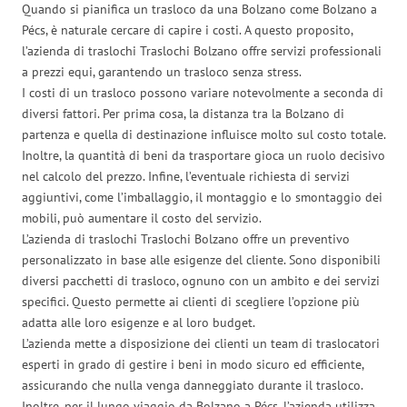
Quando si pianifica un trasloco da una Bolzano come Bolzano a
Pécs, è naturale cercare di capire i costi. A questo proposito,
l’azienda di traslochi Traslochi Bolzano offre servizi professionali
a prezzi equi, garantendo un trasloco senza stress.
I costi di un trasloco possono variare notevolmente a seconda di
diversi fattori. Per prima cosa, la distanza tra la Bolzano di
partenza e quella di destinazione influisce molto sul costo totale.
Inoltre, la quantità di beni da trasportare gioca un ruolo decisivo
nel calcolo del prezzo. Infine, l’eventuale richiesta di servizi
aggiuntivi, come l’imballaggio, il montaggio e lo smontaggio dei
mobili, può aumentare il costo del servizio.
L’azienda di traslochi Traslochi Bolzano offre un preventivo
personalizzato in base alle esigenze del cliente. Sono disponibili
diversi pacchetti di trasloco, ognuno con un ambito e dei servizi
specifici. Questo permette ai clienti di scegliere l’opzione più
adatta alle loro esigenze e al loro budget.
L’azienda mette a disposizione dei clienti un team di traslocatori
esperti in grado di gestire i beni in modo sicuro ed efficiente,
assicurando che nulla venga danneggiato durante il trasloco.
Inoltre, per il lungo viaggio da Bolzano a Pécs, l’azienda utilizza