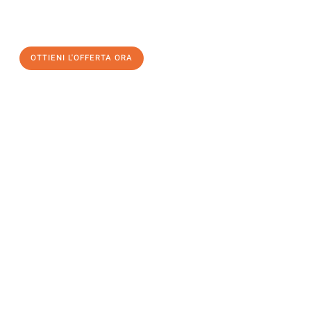
a Bolzano
al miglior prezzo! Approfitta dell’occasione per
un
trasloco senza stress
e con il massimo comfort:
OTTIENI L'OFFERTA ORA