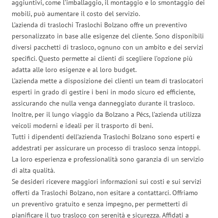
aggiuntivi, come l’imballaggio, il montaggio e lo smontaggio dei
mobili, può aumentare il costo del servizio.
L’azienda di traslochi Traslochi Bolzano offre un preventivo
personalizzato in base alle esigenze del cliente. Sono disponibili
diversi pacchetti di trasloco, ognuno con un ambito e dei servizi
specifici. Questo permette ai clienti di scegliere l’opzione più
adatta alle loro esigenze e al loro budget.
L’azienda mette a disposizione dei clienti un team di traslocatori
esperti in grado di gestire i beni in modo sicuro ed efficiente,
assicurando che nulla venga danneggiato durante il trasloco.
Inoltre, per il lungo viaggio da Bolzano a Pécs, l’azienda utilizza
veicoli moderni e ideali per il trasporto di beni.
Tutti i dipendenti dell’azienda Traslochi Bolzano sono esperti e
addestrati per assicurare un processo di trasloco senza intoppi.
La loro esperienza e professionalità sono garanzia di un servizio
di alta qualità.
Se desideri ricevere maggiori informazioni sui costi e sui servizi
offerti da Traslochi Bolzano, non esitare a contattarci. Offriamo
un preventivo gratuito e senza impegno, per permetterti di
pianificare il tuo trasloco con serenità e sicurezza. Affidati a