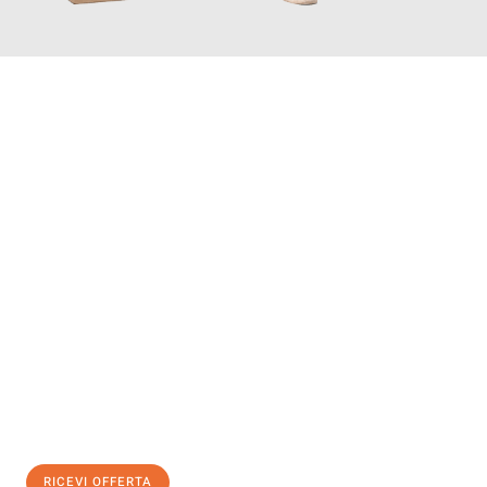
INFORMATI ORA
Scopri con Traslochi Bolzano quanto può essere
facile e senza
stress il tuo trasloco a Bolzano
. Il nostro team di esperti è
pronto ad assicurarti una transizione senza intoppi nella tua
nuova casa.
Ottieni subito
un'offerta non vincolante
e
risparmia € 100:
RICEVI OFFERTA
0299948957