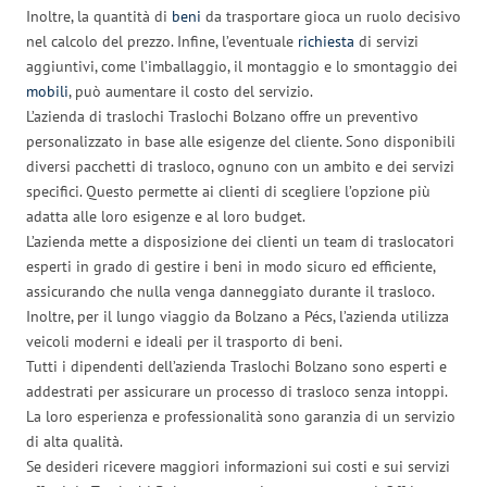
Inoltre, la quantità di
beni
da trasportare gioca un ruolo decisivo
nel calcolo del prezzo. Infine, l’eventuale
richiesta
di servizi
aggiuntivi, come l’imballaggio, il montaggio e lo smontaggio dei
mobili
, può aumentare il costo del servizio.
L’azienda di traslochi Traslochi Bolzano offre un preventivo
personalizzato in base alle esigenze del cliente. Sono disponibili
diversi pacchetti di trasloco, ognuno con un ambito e dei servizi
specifici. Questo permette ai clienti di scegliere l’opzione più
adatta alle loro esigenze e al loro budget.
L’azienda mette a disposizione dei clienti un team di traslocatori
esperti in grado di gestire i beni in modo sicuro ed efficiente,
assicurando che nulla venga danneggiato durante il trasloco.
Inoltre, per il lungo viaggio da Bolzano a Pécs, l’azienda utilizza
veicoli moderni e ideali per il trasporto di beni.
Tutti i dipendenti dell’azienda Traslochi Bolzano sono esperti e
addestrati per assicurare un processo di trasloco senza intoppi.
La loro esperienza e professionalità sono garanzia di un servizio
di alta qualità.
Se desideri ricevere maggiori informazioni sui costi e sui servizi