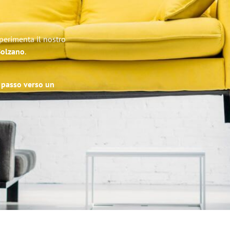
perimenta il nostro
 Bolzano
.
o passo verso un