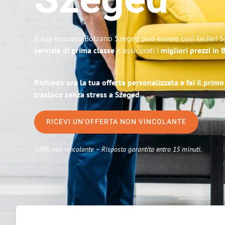
Szeged
Il tuo trasloco Bolzano Szeged può essere così facile! S
servizio di prima classe
e assicurati i
migliori prezzi in
Richiedo ora la tua offerta personalizzata e fai il prim
trasloco senza stress a Szeged
RICEVI UN'OFFERTA NON VINCOLANTE
100% non vincolante – Risposta garantita entro 15 minuti.