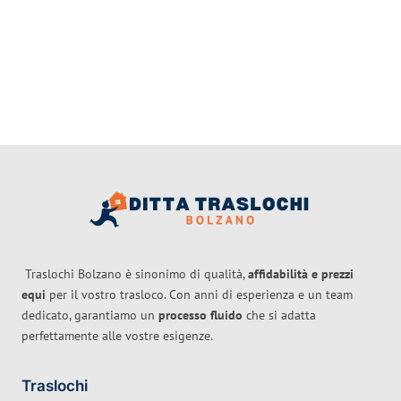
Traslochi Bolzano è sinonimo di qualità,
affidabilità e prezzi
equi
per il vostro trasloco. Con anni di esperienza e un team
dedicato, garantiamo un
processo fluido
che si adatta
perfettamente alle vostre esigenze.
Traslochi