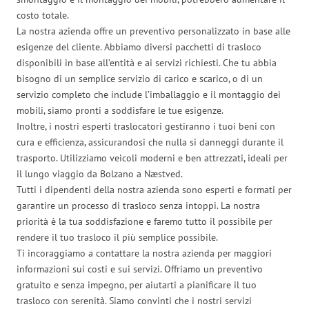
costo totale.
La nostra azienda offre un preventivo personalizzato in base alle
esigenze del cliente. Abbiamo diversi pacchetti di trasloco
disponibili in base all’entità e ai servizi richiesti. Che tu abbia
bisogno di un semplice servizio di carico e scarico, o di un
servizio completo che include l’imballaggio e il montaggio dei
mobili, siamo pronti a soddisfare le tue esigenze.
Inoltre, i nostri esperti traslocatori gestiranno i tuoi beni con
cura e efficienza, assicurandosi che nulla si danneggi durante il
trasporto. Utilizziamo veicoli moderni e ben attrezzati, ideali per
il lungo viaggio da Bolzano a Næstved.
Tutti i dipendenti della nostra azienda sono esperti e formati per
garantire un processo di trasloco senza intoppi. La nostra
priorità è la tua soddisfazione e faremo tutto il possibile per
rendere il tuo trasloco il più semplice possibile.
Ti incoraggiamo a contattare la nostra azienda per maggiori
informazioni sui costi e sui servizi. Offriamo un preventivo
gratuito e senza impegno, per aiutarti a pianificare il tuo
trasloco con serenità. Siamo convinti che i nostri servizi