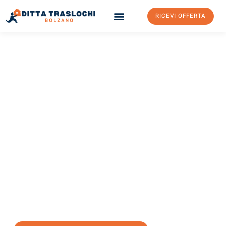
RICEVI OFFERTA
Ditta Traslochi Bolzano
Servizi Traslochi Bolzano
Costi e prezzi
TRASLOCHI BOLZANO
Traslochi Bolzano
Næstved
Il tuo trasloco Bolzano Næstved può essere così facile!
Sperimenta il nostro
servizio di prima classe
e assicurati i
migliori prezzi in Bolzano
.
Richiedo ora la tua offerta personalizzata e fai il primo passo
verso un trasloco senza stress a Næstved