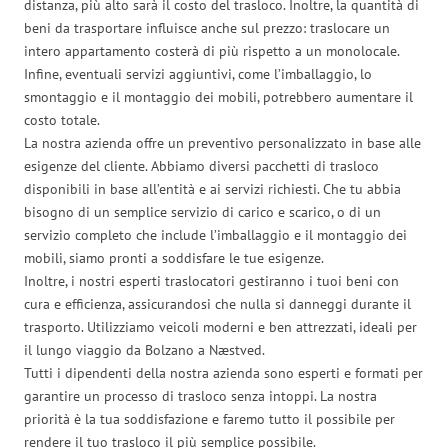
distanza, più alto sarà il costo del trasloco. Inoltre, la quantità di
beni da trasportare influisce anche sul prezzo: traslocare un
intero appartamento costerà di più rispetto a un monolocale.
Infine, eventuali servizi aggiuntivi, come l’imballaggio, lo
smontaggio e il montaggio dei mobili, potrebbero aumentare il
costo totale.
La nostra azienda offre un preventivo personalizzato in base alle
esigenze del cliente. Abbiamo diversi pacchetti di trasloco
disponibili in base all’entità e ai servizi richiesti. Che tu abbia
bisogno di un semplice servizio di carico e scarico, o di un
servizio completo che include l’imballaggio e il montaggio dei
mobili, siamo pronti a soddisfare le tue esigenze.
Inoltre, i nostri esperti traslocatori gestiranno i tuoi beni con
cura e efficienza, assicurandosi che nulla si danneggi durante il
trasporto. Utilizziamo veicoli moderni e ben attrezzati, ideali per
il lungo viaggio da Bolzano a Næstved.
Tutti i dipendenti della nostra azienda sono esperti e formati per
garantire un processo di trasloco senza intoppi. La nostra
priorità è la tua soddisfazione e faremo tutto il possibile per
rendere il tuo trasloco il più semplice possibile.