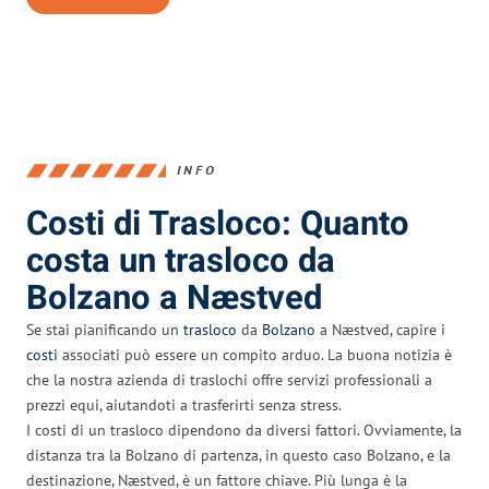
INFO
Costi di Trasloco: Quanto
costa un trasloco da
Bolzano a Næstved
Se stai pianificando un
trasloco
da
Bolzano
a Næstved, capire i
costi
associati può essere un compito arduo. La buona notizia è
che la nostra azienda di traslochi offre servizi professionali a
prezzi equi, aiutandoti a trasferirti senza stress.
I costi di un trasloco dipendono da diversi fattori. Ovviamente, la
distanza tra la Bolzano di partenza, in questo caso Bolzano, e la
destinazione, Næstved, è un fattore chiave. Più lunga è la