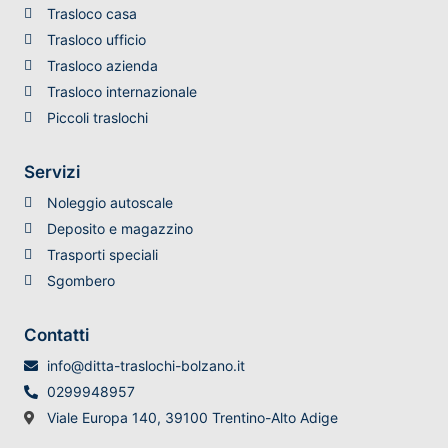
Trasloco casa
Trasloco ufficio
Trasloco azienda
Trasloco internazionale
Piccoli traslochi
Servizi
Noleggio autoscale
Deposito e magazzino
Trasporti speciali
Sgombero
Contatti
info@ditta-traslochi-bolzano.it
0299948957
Viale Europa 140, 39100 Trentino-Alto Adige