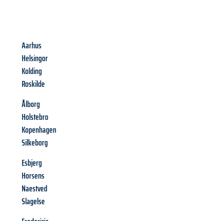
Aarhus
Helsingor
Kolding
Roskilde
Ålborg
Holstebro
Kopenhagen
Silkeborg
Esbjerg
Horsens
Naestved
Slagelse