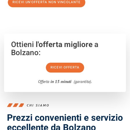
RICEVI UN'OFFERTA NON VINCOLANTE
100% non vincolante – Risposta garantita entro 15 minuti.
Ottieni
l'offerta migliore
a
Bolzano:
RICEVI OFFERTA
Offerta
in 15 minuti
(garantita).
CHI SIAMO
Prezzi convenienti e servizio
eccellente da Bolzano