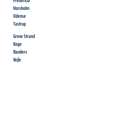
Fredericia
Horsholm
Odense
Tastrup
Greve Strand
Koge
Randers
Vejle
Richiedi ora la tua
offerta
al
miglior
prezzo !