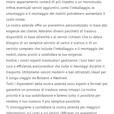
intero appartamento costerà di più rispetto a un monolocale.
Infine, eventuali servizi aggiuntivi, come l’imballaggio, lo
smontaggio e il montaggio dei mobili, potrebbero aumentare il
costo totale.
La nostra azienda offre un preventivo personalizzato in base alle
esigenze del cliente. Abbiamo diversi pacchetti di trasloco
disponibili in base all’entità e ai servizi richiesti. Che tu abbia
bisogno di un semplice servizio di carico e scarico, o di un
servizio completo che include l’imballaggio e il montaggio dei
mobili, siamo pronti a soddisfare le tue esigenze.
Inoltre, i nostri esperti traslocatori gestiranno i tuoi beni con
cura e efficienza, assicurandosi che nulla si danneggi durante il
trasporto. Utilizziamo veicoli moderni e ben attrezzati, ideali per
il lungo viaggio da Bolzano a Næstved.
Tutti i dipendenti della nostra azienda sono esperti e formati per
garantire un processo di trasloco senza intoppi. La nostra
priorità è la tua soddisfazione e faremo tutto il possibile per
rendere il tuo trasloco il più semplice possibile.
Ti incoraggiamo a contattare la nostra azienda per maggiori
informazioni sui costi e sui servizi. Offriamo un preventivo