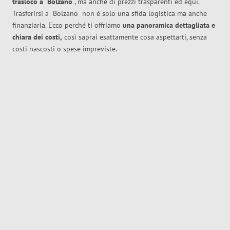
trasloco
a
Bolzano
, ma anche di prezzi trasparenti ed equi.
Trasferirsi a
Bolzano
non è solo una sfida logistica ma anche
finanziaria. Ecco perché ti offriamo
una panoramica dettagliata e
chiara dei costi,
così saprai esattamente cosa aspettarti, senza
costi nascosti o spese impreviste.