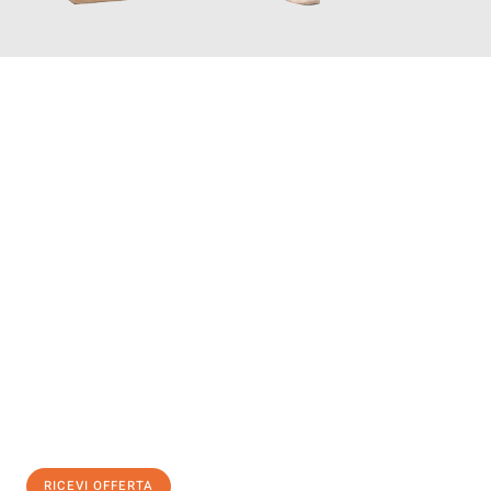
INFORMATI ORA
Scopri con Traslochi Bolzano quanto può essere
facile e senza
stress il tuo trasloco a Bolzano
. Il nostro team di esperti è
pronto ad assicurarti una transizione senza intoppi nella tua
nuova casa.
Ottieni subito
un'offerta non vincolante
e
risparmia € 100:
RICEVI OFFERTA
0299948957