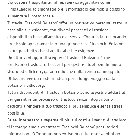
più costerà trasportarle. Infine, i servizi aggiuntivi come
l’imballaggio, lo smontaggio e il montaggio dei mobili possono
aumentare il costo totale.
Tuttavia, ‘Traslochi Bolzano’ offre un preventivo personalizzato in
base alle tue esigenze, con diversi pacchetti di trasloco
disponibili in base all’ambito e ai servizi. Che tu stia traslocando
un piccolo appartamento o una grande casa, ‘Traslochi Bolzano’
ha un pacchetto che si adatta alle tue esigenze.
Un altro vantaggio di scegliere ‘Traslochi Bolzano’ è che
forniscono traslocatori esperti per gestire i tuoi beni in modo
sicuro ed efficiente, garantendo che nulla venga danneggiato.
Utilizzano veicoli moderni ideali per il lungo viaggio dalla
Bolzano a Silkeborg.
Tutti i dipendenti di ‘Traslochi Bolzano’ sono esperti e addestrati
per garantire un processo di trasloco senza intoppi. Sono
dedicati a rendere il tuo trasloco il più semplice e senza stress
possibile.
Se sei interessato a saperne di più sui costi e i servizi di trasloco,
ti incoraggiamo a contattare ‘Traslochi Bolzano’ per ulteriori
informazioni. Offrono un preventivo gratuito e senza obbligo,