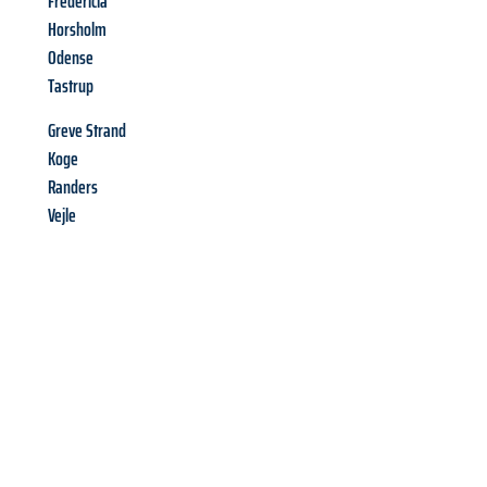
Fredericia
Horsholm
Odense
Tastrup
Greve Strand
Koge
Randers
Vejle
Richiedi ora la tua
offerta
al
miglior
prezzo !