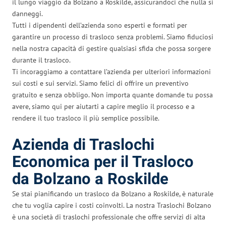
il lungo viaggio da Bolzano a Roskilde, assicurandoci che nulla si
danneggi.
Tutti i dipendenti dell’azienda sono esperti e formati per
garantire un processo di trasloco senza problemi. Siamo fiduciosi
nella nostra capacità di gestire qualsiasi sfida che possa sorgere
durante il trasloco.
Ti incoraggiamo a contattare l’azienda per ulteriori informazioni
sui costi e sui servizi. Siamo felici di offrire un preventivo
gratuito e senza obbligo. Non importa quante domande tu possa
avere, siamo qui per aiutarti a capire meglio il processo e a
rendere il tuo trasloco il più semplice possibile.
Azienda di Traslochi
Economica per il Trasloco
da Bolzano a Roskilde
Se stai pianificando un trasloco da Bolzano a Roskilde, è naturale
che tu voglia capire i costi coinvolti. La nostra Traslochi Bolzano
è una società di traslochi professionale che offre servizi di alta