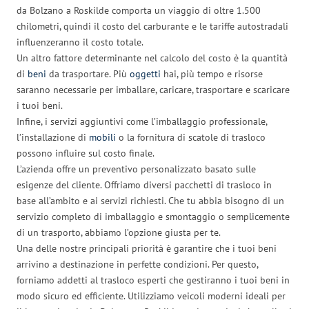
da Bolzano a Roskilde comporta un viaggio di oltre 1.500
chilometri, quindi il costo del carburante e le tariffe autostradali
influenzeranno il costo totale.
Un altro fattore determinante nel calcolo del costo è la quantità
di
beni
da trasportare. Più
oggetti
hai, più tempo e risorse
saranno necessarie per imballare, caricare, trasportare e scaricare
i tuoi beni.
Infine, i servizi aggiuntivi come l’imballaggio professionale,
l’installazione di
mobili
o la fornitura di scatole di trasloco
possono influire sul costo finale.
L’azienda offre un preventivo personalizzato basato sulle
esigenze del cliente. Offriamo diversi pacchetti di trasloco in
base all’ambito e ai servizi richiesti. Che tu abbia bisogno di un
servizio completo di imballaggio e smontaggio o semplicemente
di un trasporto, abbiamo l’opzione giusta per te.
Una delle nostre principali priorità è garantire che i tuoi beni
arrivino a destinazione in perfette condizioni. Per questo,
forniamo addetti al trasloco esperti che gestiranno i tuoi beni in
modo sicuro ed efficiente. Utilizziamo veicoli moderni ideali per