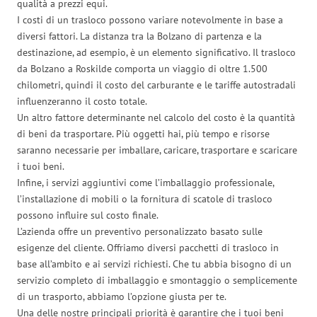
qualità a prezzi equi.
I costi di un trasloco possono variare notevolmente in base a
diversi fattori. La distanza tra la Bolzano di partenza e la
destinazione, ad esempio, è un elemento significativo. Il trasloco
da Bolzano a Roskilde comporta un viaggio di oltre 1.500
chilometri, quindi il costo del carburante e le tariffe autostradali
influenzeranno il costo totale.
Un altro fattore determinante nel calcolo del costo è la quantità
di beni da trasportare. Più oggetti hai, più tempo e risorse
saranno necessarie per imballare, caricare, trasportare e scaricare
i tuoi beni.
Infine, i servizi aggiuntivi come l’imballaggio professionale,
l’installazione di mobili o la fornitura di scatole di trasloco
possono influire sul costo finale.
L’azienda offre un preventivo personalizzato basato sulle
esigenze del cliente. Offriamo diversi pacchetti di trasloco in
base all’ambito e ai servizi richiesti. Che tu abbia bisogno di un
servizio completo di imballaggio e smontaggio o semplicemente
di un trasporto, abbiamo l’opzione giusta per te.
Una delle nostre principali priorità è garantire che i tuoi beni