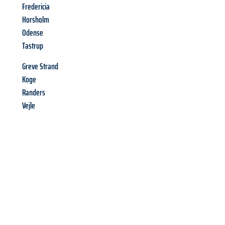
Fredericia
Horsholm
Odense
Tastrup
Greve Strand
Koge
Randers
Vejle
Richiedi ora la tua
offerta
al
miglior
prezzo !