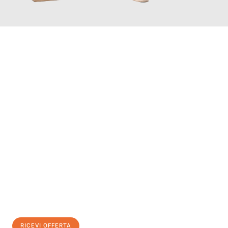
INFORMATI ORA
Scopri con Traslochi Bolzano quanto può essere
facile e senza
stress il tuo trasloco a Bolzano
. Il nostro team di esperti è
pronto ad assicurarti una transizione senza intoppi nella tua
nuova casa.
Ottieni subito
un'offerta non vincolante
e
risparmia € 100:
RICEVI OFFERTA
0299948957