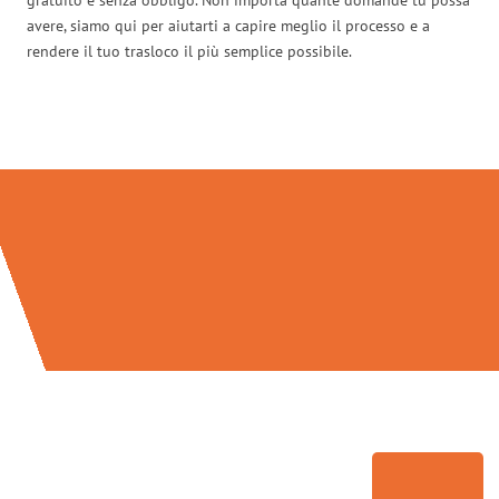
avere, siamo qui per aiutarti a capire meglio il processo e a
rendere il tuo trasloco il più semplice possibile.
Traslochi Bolzano in numeri: