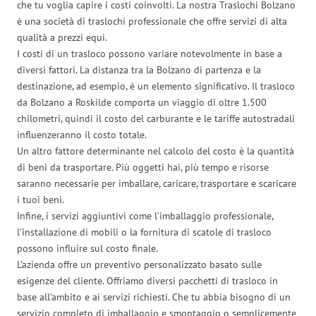
che tu voglia capire i costi coinvolti. La nostra Traslochi Bolzano
è una società di traslochi professionale che offre servizi di alta
qualità a prezzi equi.
I costi di un trasloco possono variare notevolmente in base a
diversi fattori. La distanza tra la Bolzano di partenza e la
destinazione, ad esempio, è un elemento significativo. Il trasloco
da Bolzano a Roskilde comporta un viaggio di oltre 1.500
chilometri, quindi il costo del carburante e le tariffe autostradali
influenzeranno il costo totale.
Un altro fattore determinante nel calcolo del costo è la quantità
di beni da trasportare. Più oggetti hai, più tempo e risorse
saranno necessarie per imballare, caricare, trasportare e scaricare
i tuoi beni.
Infine, i servizi aggiuntivi come l’imballaggio professionale,
l’installazione di mobili o la fornitura di scatole di trasloco
possono influire sul costo finale.
L’azienda offre un preventivo personalizzato basato sulle
esigenze del cliente. Offriamo diversi pacchetti di trasloco in
base all’ambito e ai servizi richiesti. Che tu abbia bisogno di un
servizio completo di imballaggio e smontaggio o semplicemente