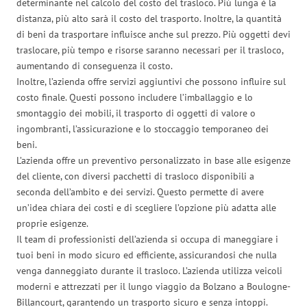
determinante nel calcolo del costo del trasloco. Più lunga è la
distanza, più alto sarà il costo del trasporto. Inoltre, la quantità
di beni da trasportare influisce anche sul prezzo. Più oggetti devi
traslocare, più tempo e risorse saranno necessari per il trasloco,
aumentando di conseguenza il costo.
Inoltre, l’azienda offre servizi aggiuntivi che possono influire sul
costo finale. Questi possono includere l’imballaggio e lo
smontaggio dei mobili, il trasporto di oggetti di valore o
ingombranti, l’assicurazione e lo stoccaggio temporaneo dei
beni.
L’azienda offre un preventivo personalizzato in base alle esigenze
del cliente, con diversi pacchetti di trasloco disponibili a
seconda dell’ambito e dei servizi. Questo permette di avere
un’idea chiara dei costi e di scegliere l’opzione più adatta alle
proprie esigenze.
Il team di professionisti dell’azienda si occupa di maneggiare i
tuoi beni in modo sicuro ed efficiente, assicurandosi che nulla
venga danneggiato durante il trasloco. L’azienda utilizza veicoli
moderni e attrezzati per il lungo viaggio da Bolzano a Boulogne-
Billancourt, garantendo un trasporto sicuro e senza intoppi.