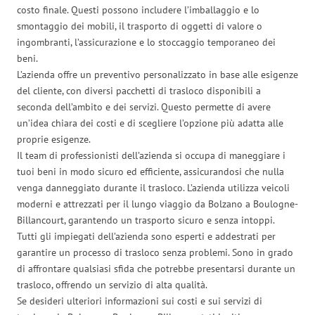
costo finale. Questi possono includere l’imballaggio e lo
smontaggio dei mobili, il trasporto di oggetti di valore o
ingombranti, l’assicurazione e lo stoccaggio temporaneo dei
beni.
L’azienda offre un preventivo personalizzato in base alle esigenze
del cliente, con diversi pacchetti di trasloco disponibili a
seconda dell’ambito e dei servizi. Questo permette di avere
un’idea chiara dei costi e di scegliere l’opzione più adatta alle
proprie esigenze.
Il team di professionisti dell’azienda si occupa di maneggiare i
tuoi beni in modo sicuro ed efficiente, assicurandosi che nulla
venga danneggiato durante il trasloco. L’azienda utilizza veicoli
moderni e attrezzati per il lungo viaggio da Bolzano a Boulogne-
Billancourt, garantendo un trasporto sicuro e senza intoppi.
Tutti gli impiegati dell’azienda sono esperti e addestrati per
garantire un processo di trasloco senza problemi. Sono in grado
di affrontare qualsiasi sfida che potrebbe presentarsi durante un
trasloco, offrendo un servizio di alta qualità.
Se desideri ulteriori informazioni sui costi e sui servizi di