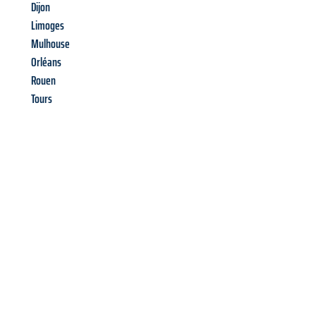
Dijon
Limoges
Mulhouse
Orléans
Rouen
Tours
Richiedi ora la tua
offerta
al
miglior
prezzo !
Inviateci adesso la vostra richiesta non vincolante e
assicuratevi la vostra
offerta di trasloco per le vostre esigenze
a Bolzano
al miglior prezzo! Approfitta dell’occasione per