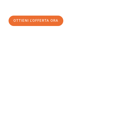
un
trasloco senza stress
e con il massimo comfort:
OTTIENI L'OFFERTA ORA