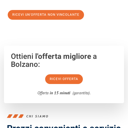
verso un trasloco senza stress a Boulogne-Billancourt
RICEVI UN'OFFERTA NON VINCOLANTE
100% non vincolante – Risposta garantita entro 15 minuti.
Ottieni
l'offerta migliore
a
Bolzano:
RICEVI OFFERTA
Offerta
in 15 minuti
(garantita).
CHI SIAMO