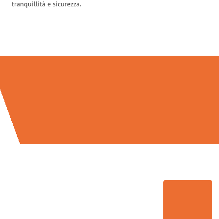
tranquillità e sicurezza.
Traslochi Bolzano in numeri: