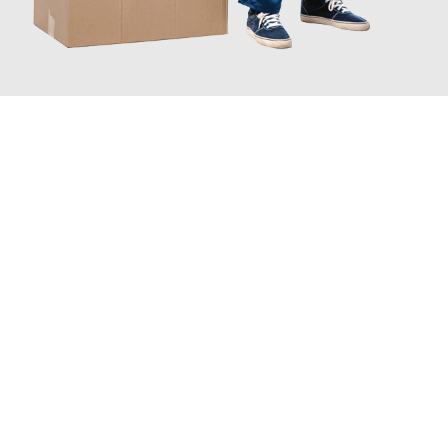
INFORMATI ORA
Scopri con Traslochi Bolzano quanto può essere
facile e senza
stress il tuo trasloco a Bolzano
. Il nostro team di esperti è
pronto ad assicurarti una transizione senza intoppi nella tua
nuova casa.
Ottieni subito
un'offerta non vincolante
e
risparmia € 100: