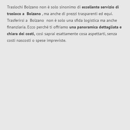
Traslochi Bolzano non è solo sinonimo di
eccellente
servizio di
trasloco
a
Bolzano
, ma anche di prezzi trasparenti ed equi.
Trasferirsi a
Bolzano
non è solo una sfida logistica ma anche
finanziaria. Ecco perché ti offriamo
una panoramica dettagliata e
chiara dei costi,
così saprai esattamente cosa aspettarti, senza
costi nascosti o spese impreviste.