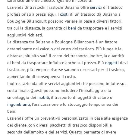
sarai sicuramente chiesto: “Quanto mi costerà?”
L’azienda di traslochi Traslochi Bolzano offre
servizi
di trasloco
professionali a prezzi equi. I
costi
di un trasloco da Bolzano a
Boulogne-Billancourt possono variare in base a diversi fattori,
tra cui la distanza, la quantità di
beni
da trasportare e i servizi
aggiuntivi richiesti.
La distanza tra Bolzano e Boulogne-Billancourt è un fattore
determinante nel calcolo del costo del trasloco. Più lunga è la
distanza, più alto sarà il costo del trasporto. Inoltre, la quantità
di beni da trasportare influisce anche sul prezzo. Più
oggetti
devi
traslocare, più tempo e risorse saranno necessari per il trasloco,
aumentando di conseguenza il costo.
Inoltre, l’azienda offre servizi aggiuntivi che possono influire sul
costo finale. Questi possono includere l’imballaggio e lo
smontaggio dei
mobili
, il trasporto di oggetti di valore o
ingombranti
, l’assicurazione e lo stoccaggio temporaneo dei
beni.
L’azienda offre un preventivo personalizzato in base alle esigenze
del cliente, con diversi pacchetti di trasloco disponibili a
seconda dell’ambito e dei servizi. Questo permette di avere