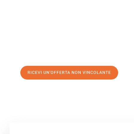
Le Havre
Il tuo trasloco Bolzano Le Havre può essere così facile!
servizio di prima classe
e assicurati i
migliori prezzi in
Richiedo ora la tua offerta personalizzata e fai il prim
trasloco senza stress a Le Havre
RICEVI UN'OFFERTA NON VINCOLANTE
100% non vincolante – Risposta garantita entro 15 minuti.