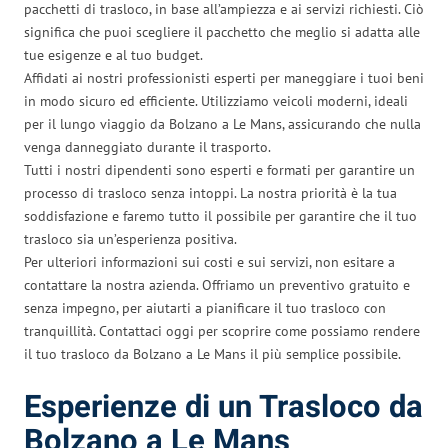
pacchetti di trasloco, in base all’ampiezza e ai servizi richiesti. Ciò
significa che puoi scegliere il pacchetto che meglio si adatta alle
tue esigenze e al tuo budget.
Affidati ai nostri professionisti esperti per maneggiare i tuoi beni
in modo sicuro ed efficiente. Utilizziamo veicoli moderni, ideali
per il lungo viaggio da Bolzano a Le Mans, assicurando che nulla
venga danneggiato durante il trasporto.
Tutti i nostri dipendenti sono esperti e formati per garantire un
processo di trasloco senza intoppi. La nostra priorità è la tua
soddisfazione e faremo tutto il possibile per garantire che il tuo
trasloco sia un’esperienza positiva.
Per ulteriori informazioni sui costi e sui servizi, non esitare a
contattare la nostra azienda. Offriamo un preventivo gratuito e
senza impegno, per aiutarti a pianificare il tuo trasloco con
tranquillità. Contattaci oggi per scoprire come possiamo rendere
il tuo trasloco da Bolzano a Le Mans il più semplice possibile.
Esperienze di un Trasloco da
Bolzano a Le Mans