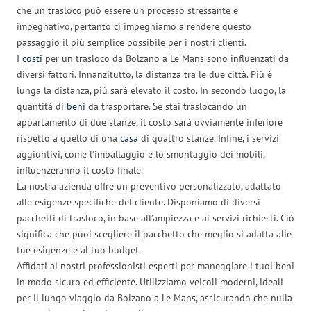
che un trasloco può essere un processo stressante e
impegnativo, pertanto ci impegniamo a rendere questo
passaggio il più semplice possibile per i nostri clienti.
I
costi
per un trasloco da Bolzano a Le Mans sono influenzati da
diversi fattori. Innanzitutto, la distanza tra le due città. Più è
lunga la distanza, più sarà elevato il costo. In secondo luogo, la
quantità di
beni
da trasportare. Se stai traslocando un
appartamento di due stanze, il costo sarà ovviamente inferiore
rispetto a quello di una
casa
di quattro stanze. Infine, i servizi
aggiuntivi, come l’imballaggio e lo smontaggio dei mobili,
influenzeranno il costo finale.
La nostra azienda offre un preventivo personalizzato, adattato
alle esigenze specifiche del cliente. Disponiamo di diversi
pacchetti di trasloco, in base all’ampiezza e ai servizi richiesti. Ciò
significa che puoi scegliere il pacchetto che meglio si adatta alle
tue esigenze e al tuo budget.
Affidati ai nostri professionisti esperti per maneggiare i tuoi beni
in modo sicuro ed efficiente. Utilizziamo veicoli moderni, ideali
per il lungo viaggio da Bolzano a Le Mans, assicurando che nulla