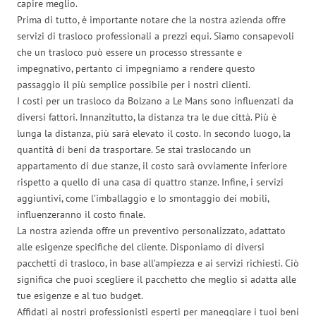
capire meglio.
Prima di tutto, è importante notare che la nostra azienda offre
servizi di trasloco professionali a prezzi equi. Siamo consapevoli
che un trasloco può essere un processo stressante e
impegnativo, pertanto ci impegniamo a rendere questo
passaggio il più semplice possibile per i nostri clienti.
I costi per un trasloco da Bolzano a Le Mans sono influenzati da
diversi fattori. Innanzitutto, la distanza tra le due città. Più è
lunga la distanza, più sarà elevato il costo. In secondo luogo, la
quantità di beni da trasportare. Se stai traslocando un
appartamento di due stanze, il costo sarà ovviamente inferiore
rispetto a quello di una casa di quattro stanze. Infine, i servizi
aggiuntivi, come l’imballaggio e lo smontaggio dei mobili,
influenzeranno il costo finale.
La nostra azienda offre un preventivo personalizzato, adattato
alle esigenze specifiche del cliente. Disponiamo di diversi
pacchetti di trasloco, in base all’ampiezza e ai servizi richiesti. Ciò
significa che puoi scegliere il pacchetto che meglio si adatta alle
tue esigenze e al tuo budget.
Affidati ai nostri professionisti esperti per maneggiare i tuoi beni