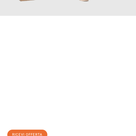
INFORMATI ORA
Scopri con Traslochi Bolzano quanto può essere
facile e senza
stress il tuo trasloco a Bolzano
. Il nostro team di esperti è
pronto ad assicurarti una transizione senza intoppi nella tua
nuova casa.
Ottieni subito
un'offerta non vincolante
e
risparmia € 100:
RICEVI OFFERTA
0299948957