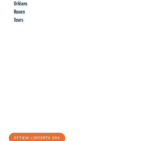
Orléans
Rouen
Tours
Richiedi ora la tua
offerta
al
miglior
prezzo !
Inviateci adesso la vostra richiesta non vincolante e
assicuratevi la vostra
offerta di trasloco per le vostre esigenze
a Bolzano
al miglior prezzo! Approfitta dell’occasione per
un
trasloco senza stress
e con il massimo comfort:
OTTIENI L'OFFERTA ORA