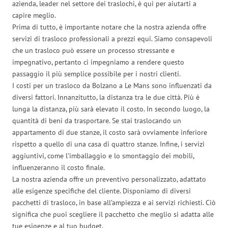
azienda, leader nel settore dei traslochi, è qui per aiutarti a
capire meglio.
Prima di tutto, è importante notare che la nostra azienda offre
servizi di trasloco professionali a prezzi equi. Siamo consapevoli
che un trasloco può essere un processo stressante e
impegnativo, pertanto ci impegniamo a rendere questo
passaggio il più semplice possibile per i nostri clienti.
I costi per un trasloco da Bolzano a Le Mans sono influenzati da
diversi fattori. Innanzitutto, la distanza tra le due città. Più è
lunga la distanza, più sarà elevato il costo. In secondo luogo, la
quantità di beni da trasportare. Se stai traslocando un
appartamento di due stanze, il costo sarà ovviamente inferiore
rispetto a quello di una casa di quattro stanze. Infine, i servizi
aggiuntivi, come l’imballaggio e lo smontaggio dei mobili,
influenzeranno il costo finale.
La nostra azienda offre un preventivo personalizzato, adattato
alle esigenze specifiche del cliente. Disponiamo di diversi
pacchetti di trasloco, in base all’ampiezza e ai servizi richiesti. Ciò
significa che puoi scegliere il pacchetto che meglio si adatta alle
tue esigenze e al tuo budget.