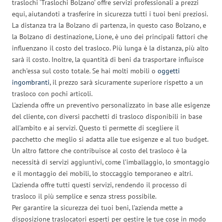
traslochi ‘Traslochi Bolzano’ offre servizi professionali a prezzi
equi, aiutandoti a trasferire in sicurezza tutti i tuoi beni preziosi.
La distanza tra la Bolzano di partenza, in questo caso Bolzano, e
la Bolzano di destinazione, Lione, è uno dei principali fattori che
influenzano il costo del trasloco. Più lunga è la distanza, più alto
sarà il costo. Inoltre, la quantità di beni da trasportare influisce
anch’essa sul costo totale. Se hai molti mobili o
oggetti
ingombranti
, il prezzo sarà sicuramente superiore rispetto a un
trasloco con pochi articoli.
L’azienda offre un preventivo personalizzato in base alle esigenze
del cliente, con diversi pacchetti di trasloco disponibili in base
all’ambito e ai servizi. Questo ti permette di scegliere il
pacchetto che meglio si adatta alle tue esigenze e al tuo budget.
Un altro fattore che contribuisce al costo del trasloco è la
necessità di servizi aggiuntivi, come l’imballaggio, lo smontaggio
e il montaggio dei mobili, lo stoccaggio temporaneo e altri.
L’azienda offre tutti questi servizi, rendendo il processo di
trasloco il più semplice e senza stress possibile.
Per garantire la sicurezza dei tuoi beni, l’azienda mette a
disposizione traslocatori esperti per gestire le tue cose in modo