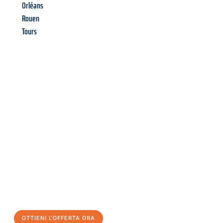
Orléans
Rouen
Tours
Richiedi ora la tua
offerta
al
miglior
prezzo !
Inviateci adesso la vostra richiesta non vincolante e
assicuratevi la vostra
offerta di trasloco per le vostre esigenze
a Bolzano
al miglior prezzo! Approfitta dell’occasione per
un
trasloco senza stress
e con il massimo comfort:
OTTIENI L'OFFERTA ORA