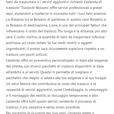
beni da trasportare e i servizi aggiuntivi richiesti. L’azienda di
traslochi ‘Traslochi Bolzano’ offre servizi professionali a prezzi
equi, aiutandoti a trasferire in sicurezza tutti i tuoi beni preziosi.
La distanza tra la Bolzano di partenza, in questo caso Bolzano, e
la Bolzano di destinazione, Lione, è uno dei principali fattori che
influenzano il costo del trasloco. Più lunga è la distanza, più alto
sarà il costo. Inoltre, la quantità di beni da trasportare influisce
anch’essa sul costo totale. Se hai molti mobili o oggetti
ingombranti, il prezzo sarà sicuramente superiore rispetto a un
trasloco con pochi articoli.
L’azienda offre un preventivo personalizzato in base alle esigenze
del cliente, con diversi pacchetti di trasloco disponibili in base
all’ambito e ai servizi. Questo ti permette di scegliere il
pacchetto che meglio si adatta alle tue esigenze e al tuo budget.
Un altro fattore che contribuisce al costo del trasloco è la
necessità di servizi aggiuntivi, come l’imballaggio, lo smontaggio
e il montaggio dei mobili, lo stoccaggio temporaneo e altri.
L’azienda offre tutti questi servizi, rendendo il processo di
trasloco il più semplice e senza stress possibile.
Per garantire la sicurezza dei tuoi beni, l’azienda mette a