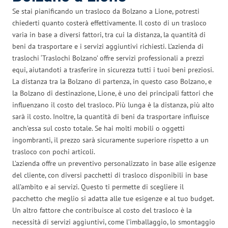
Se stai pianificando un trasloco da Bolzano a Lione, potresti
chiederti quanto costerà effettivamente. Il costo di un trasloco
varia in base a diversi fattori, tra cui la distanza, la quantità di
beni da trasportare e i servizi aggiuntivi richiesti. L’azienda di
traslochi ‘Traslochi Bolzano’ offre servizi professionali a prezzi
equi, aiutandoti a trasferire in sicurezza tutti i tuoi beni preziosi.
La distanza tra la Bolzano di partenza, in questo caso Bolzano, e
la Bolzano di destinazione, Lione, è uno dei principali fattori che
influenzano il costo del trasloco. Più lunga è la distanza, più alto
sarà il costo. Inoltre, la quantità di beni da trasportare influisce
anch’essa sul costo totale. Se hai molti mobili o oggetti
ingombranti, il prezzo sarà sicuramente superiore rispetto a un
trasloco con pochi articoli.
L’azienda offre un preventivo personalizzato in base alle esigenze
del cliente, con diversi pacchetti di trasloco disponibili in base
all’ambito e ai servizi. Questo ti permette di scegliere il
pacchetto che meglio si adatta alle tue esigenze e al tuo budget.
Un altro fattore che contribuisce al costo del trasloco è la
necessità di servizi aggiuntivi, come l’imballaggio, lo smontaggio