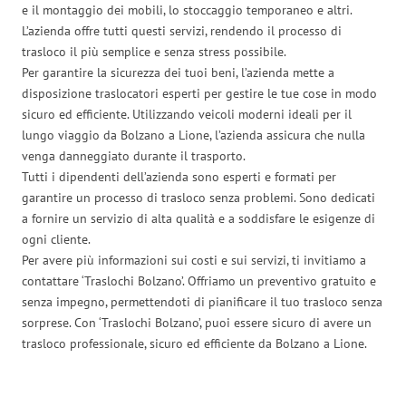
e il montaggio dei mobili, lo stoccaggio temporaneo e altri.
L’azienda offre tutti questi servizi, rendendo il processo di
trasloco il più semplice e senza stress possibile.
Per garantire la sicurezza dei tuoi beni, l’azienda mette a
disposizione traslocatori esperti per gestire le tue cose in modo
sicuro ed efficiente. Utilizzando veicoli moderni ideali per il
lungo viaggio da Bolzano a Lione, l’azienda assicura che nulla
venga danneggiato durante il trasporto.
Tutti i dipendenti dell’azienda sono esperti e formati per
garantire un processo di trasloco senza problemi. Sono dedicati
a fornire un servizio di alta qualità e a soddisfare le esigenze di
ogni cliente.
Per avere più informazioni sui costi e sui servizi, ti invitiamo a
contattare ‘Traslochi Bolzano’. Offriamo un preventivo gratuito e
senza impegno, permettendoti di pianificare il tuo trasloco senza
sorprese. Con ‘Traslochi Bolzano’, puoi essere sicuro di avere un
trasloco professionale, sicuro ed efficiente da Bolzano a Lione.
Traslochi Bolzano in numeri: