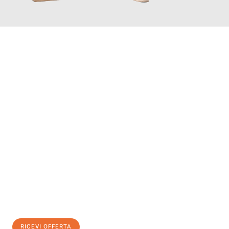
INFORMATI ORA
Scopri con Traslochi Bolzano quanto può essere
facile e senza
stress il tuo trasloco a Bolzano
. Il nostro team di esperti è
pronto ad assicurarti una transizione senza intoppi nella tua
nuova casa.
Ottieni subito
un'offerta non vincolante
e
risparmia € 100:
RICEVI OFFERTA
0299948957