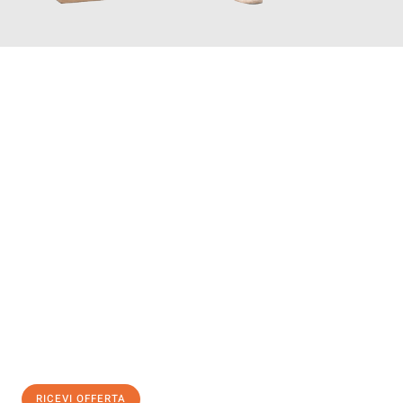
INFORMATI ORA
Scopri con Traslochi Bolzano quanto può essere
facile e senza
stress il tuo trasloco a Bolzano
. Il nostro team di esperti è
pronto ad assicurarti una transizione senza intoppi nella tua
nuova casa.
Ottieni subito
un'offerta non vincolante
e
risparmia € 100:
RICEVI OFFERTA
0299948957