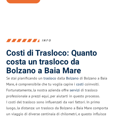
INFO
Costi di Trasloco: Quanto
costa un trasloco da
Bolzano a Baia Mare
Se stai pianificando un
trasloco
dalla
Bolzano
di Bolzano a Baia
Mare, è comprensibile che tu voglia capire i
costi
coinvolti.
Fortunatamente, la nostra azienda offre
servizi
di trasloco
professionale a prezzi equi, per aiutarti in questo processo.
I costi del trasloco sono influenzati da vari fattori. In primo
luogo, la distanza: un trasloco da Bolzano a Baia Mare comporta
un viaggio di diverse centinaia di chilometri, e questo influisce