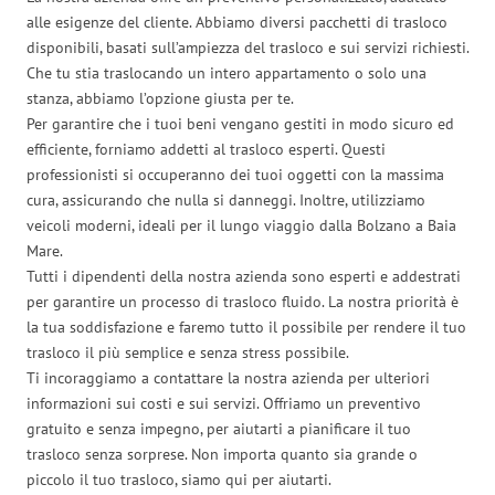
alle esigenze del cliente. Abbiamo diversi pacchetti di trasloco
disponibili, basati sull’ampiezza del trasloco e sui servizi richiesti.
Che tu stia traslocando un intero appartamento o solo una
stanza, abbiamo l’opzione giusta per te.
Per garantire che i tuoi beni vengano gestiti in modo sicuro ed
efficiente, forniamo addetti al trasloco esperti. Questi
professionisti si occuperanno dei tuoi oggetti con la massima
cura, assicurando che nulla si danneggi. Inoltre, utilizziamo
veicoli moderni, ideali per il lungo viaggio dalla Bolzano a Baia
Mare.
Tutti i dipendenti della nostra azienda sono esperti e addestrati
per garantire un processo di trasloco fluido. La nostra priorità è
la tua soddisfazione e faremo tutto il possibile per rendere il tuo
trasloco il più semplice e senza stress possibile.
Ti incoraggiamo a contattare la nostra azienda per ulteriori
informazioni sui costi e sui servizi. Offriamo un preventivo
gratuito e senza impegno, per aiutarti a pianificare il tuo
trasloco senza sorprese. Non importa quanto sia grande o
piccolo il tuo trasloco, siamo qui per aiutarti.