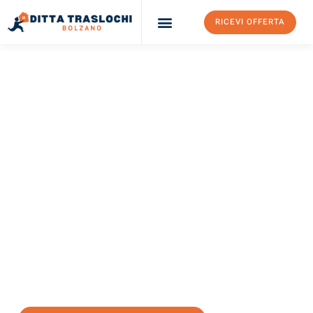
RICEVI OFFERTA
Ditta Traslochi Bolzano
Servizi Traslochi Bolzano
Costi e prezzi
TRASLOCHI BOLZANO
Traslochi Bolzano
Baia Mare
Il tuo trasloco Bolzano Baia Mare può essere così facile!
Sperimenta il nostro
servizio di prima classe
e assicurati i
migliori prezzi in Bolzano
.
Richiedo ora la tua offerta personalizzata e fai il primo passo
verso un trasloco senza stress a Baia Mare