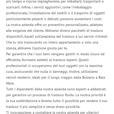
più tempo e risorse impiegheremo per imballarli, trasportarli e
scaricarli. Infine, i servizi aggiuntivi, come l’imballaggio
professionale, l’installazione dei mobili o il trasporto di oggetti
particolarmente pesanti o delicati, possono aumentare i costi.
La nostra azienda offre un preventivo personalizzato, adattato
alle esigenze del cliente. Abbiamo diversi pacchetti di trasloco
disponibili, basati sull’ampiezza del trasloco e sui servizi richiesti.
Che tu stia traslocando un intero appartamento o solo una
stanza, abbiamo l’opzione giusta per te.
Per garantire che i tuoi beni vengano gestiti in modo sicuro ed
efficiente, forniamo addetti al trasloco esperti. Questi
professionisti si occuperanno dei tuoi oggetti con la massima
cura, assicurando che nulla si danneggi. Inoltre, utilizziamo
veicoli moderni, ideali per il lungo viaggio dalla Bolzano a Baia
Mare.
Tutti i dipendenti della nostra azienda sono esperti e addestrati
per garantire un processo di trasloco fluido. La nostra priorità è
la tua soddisfazione e faremo tutto il possibile per rendere il tuo
trasloco il più semplice e senza stress possibile.
Ti incoraggiamo a contattare la nostra azienda per ulteriori