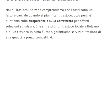
Noi di Traslochi Bolzano comprendiamo che i costi sono un
fattore cruciale quando si pianifica il trasloco. Ecco perché
puntiamo sulla
trasparenza e sulla correttezza
per offrirti
soluzioni su misura. Che si tratti di un trasloco locale a Bolzano
o di un trasloco in tutta Europa, garantiamo servizi di trasloco di
alta qualità a prezzi competitivi.