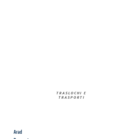
TRASLOCHI E
TRASPORTI​
Arad