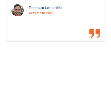
Tommaso Leonardini
Trasloco a Bolzano