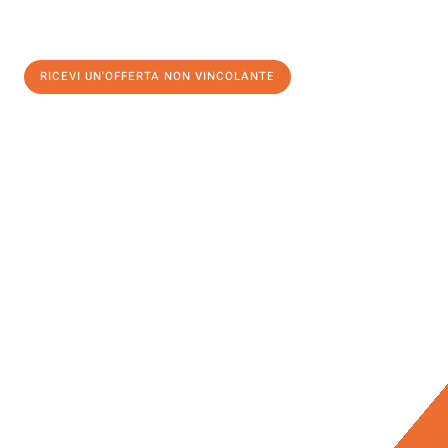
RICEVI UN'OFFERTA NON VINCOLANTE