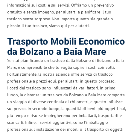
informazioni sui costi e sui servizi. Offriamo un preventivo
gratuito e senza impegno, per aiutarti a pianificare il tuo
trasloco senza sorprese. Non importa quanto sia grande o
piccolo il tuo trasloco, siamo qui per aiutarti.
Trasporto Mobili Economico
da Bolzano a Baia Mare
Se stai pianificando un trasloco dalla Bolzano di Bolzano a Baia
Mare, è comprensibile che tu voglia capire i costi coinvolti.
Fortunatamente, la nostra azienda offre servizi di trasloco
professionale a prezzi equi, per aiutarti in questo processo.
I costi del trasloco sono influenzati da vari fattori. In primo
luogo, la distanza: un trasloco da Bolzano a Baia Mare comporta
un viaggio di diverse centinaia di chilometri, e questo influisce
sul prezzo. In secondo luogo, la quantità di beni: più oggetti hai,
più tempo e risorse impiegheremo per imballarli, trasportarli e
scaricarli. Infine, i servizi aggiuntivi, come l’imballaggio
professionale, l’installazione dei mobili o il trasporto di oggetti