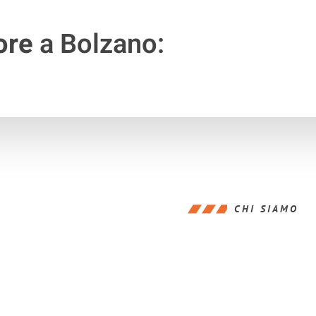
ore
a Bolzano:
CHI SIAMO