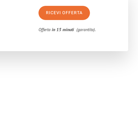
RICEVI OFFERTA
Offerta
in 15 minuti
(garantita).