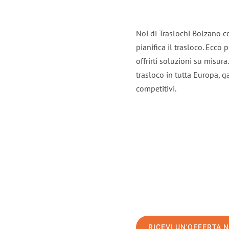
Noi di Traslochi Bolzano c
pianifica il trasloco. Ecco
offrirti soluzioni su misura
trasloco in tutta Europa, ga
competitivi.
RICEVI UN'OFFERTA 