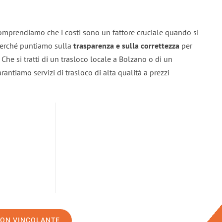
omprendiamo che i costi sono un fattore cruciale quando si
 perché puntiamo sulla
trasparenza e sulla correttezza
per
. Che si tratti di un trasloco locale a Bolzano o di un
rantiamo servizi di trasloco di alta qualità a prezzi
NON VINCOLANTE