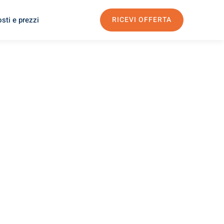
sti e prezzi
RICEVI OFFERTA