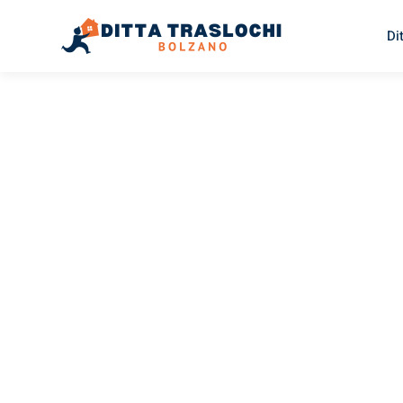
Di
TRASLOCHI BOLZANO
Traslochi
Bolzano