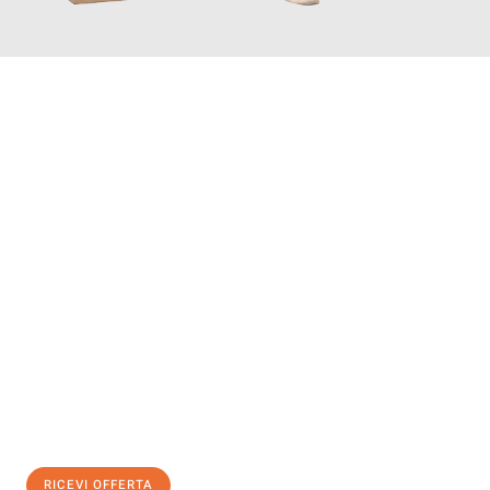
INFORMATI ORA
Scopri con Traslochi Bolzano quanto può essere
facile e senza
stress il tuo trasloco a Bolzano
. Il nostro team di esperti è
pronto ad assicurarti una transizione senza intoppi nella tua
nuova casa.
Ottieni subito
un'offerta non vincolante
e
risparmia € 100:
RICEVI OFFERTA
0299948957