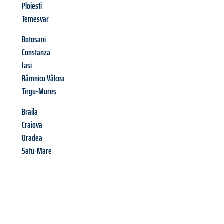
Ploiesti
Temesvar
Botosani
Constanza
Iasi
Râmnicu Vâlcea
Tirgu-Mures
Braila
Craiova
Oradea
Satu-Mare