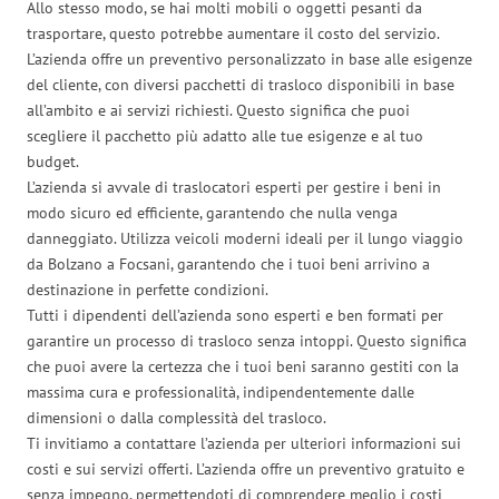
Allo stesso modo, se hai molti mobili o oggetti pesanti da
trasportare, questo potrebbe aumentare il costo del servizio.
L’azienda offre un preventivo personalizzato in base alle esigenze
del cliente, con diversi pacchetti di trasloco disponibili in base
all’ambito e ai servizi richiesti. Questo significa che puoi
scegliere il pacchetto più adatto alle tue esigenze e al tuo
budget.
L’azienda si avvale di traslocatori esperti per gestire i beni in
modo sicuro ed efficiente, garantendo che nulla venga
danneggiato. Utilizza veicoli moderni ideali per il lungo viaggio
da Bolzano a Focsani, garantendo che i tuoi beni arrivino a
destinazione in perfette condizioni.
Tutti i dipendenti dell’azienda sono esperti e ben formati per
garantire un processo di trasloco senza intoppi. Questo significa
che puoi avere la certezza che i tuoi beni saranno gestiti con la
massima cura e professionalità, indipendentemente dalle
dimensioni o dalla complessità del trasloco.
Ti invitiamo a contattare l’azienda per ulteriori informazioni sui
costi e sui servizi offerti. L’azienda offre un preventivo gratuito e
senza impegno, permettendoti di comprendere meglio i costi