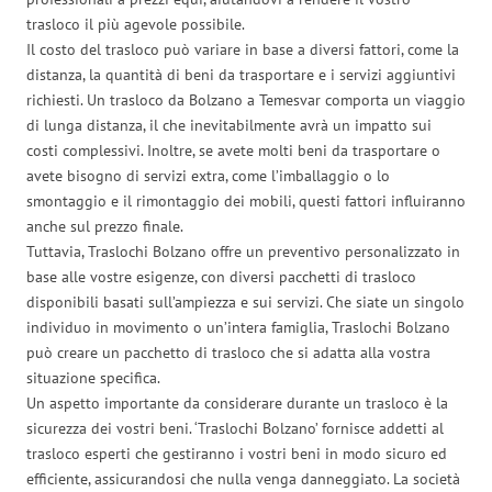
trasloco il più agevole possibile.
Il costo del trasloco può variare in base a diversi fattori, come la
distanza, la quantità di beni da trasportare e i servizi aggiuntivi
richiesti. Un trasloco da Bolzano a Temesvar comporta un viaggio
di lunga distanza, il che inevitabilmente avrà un impatto sui
costi complessivi. Inoltre, se avete molti beni da trasportare o
avete bisogno di servizi extra, come l’imballaggio o lo
smontaggio e il rimontaggio dei mobili, questi fattori influiranno
anche sul prezzo finale.
Tuttavia, Traslochi Bolzano offre un preventivo personalizzato in
base alle vostre esigenze, con diversi pacchetti di trasloco
disponibili basati sull’ampiezza e sui servizi. Che siate un singolo
individuo in movimento o un’intera famiglia, Traslochi Bolzano
può creare un pacchetto di trasloco che si adatta alla vostra
situazione specifica.
Un aspetto importante da considerare durante un trasloco è la
sicurezza dei vostri beni. ‘Traslochi Bolzano’ fornisce addetti al
trasloco esperti che gestiranno i vostri beni in modo sicuro ed
efficiente, assicurandosi che nulla venga danneggiato. La società