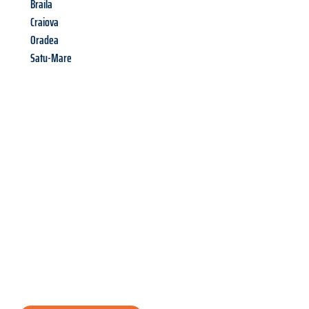
Braila
Craiova
Oradea
Satu-Mare
Richiedi ora la tua
offerta
al
miglior
prezzo !
Inviateci adesso la vostra richiesta non vincolante e
assicuratevi la vostra
offerta di trasloco per le vostre esigenze
a Bolzano
al miglior prezzo! Approfitta dell’occasione per
un
trasloco senza stress
e con il massimo comfort: