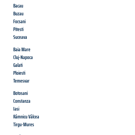
Bacau
Buzau
Focsani
Pitesti
Suceava
Baia Mare
Cluj-Napoca
Galati
Ploiesti
Temesvar
Botosani
Constanza
Iasi
Râmnicu Vâlcea
Tirgu-Mures