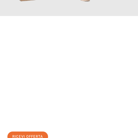
INFORMATI ORA
Scopri con Traslochi Bolzano quanto può essere
facile e senza
stress il tuo trasloco a Bolzano
. Il nostro team di esperti è
pronto ad assicurarti una transizione senza intoppi nella tua
nuova casa.
Ottieni subito
un'offerta non vincolante
e
risparmia € 100:
RICEVI OFFERTA
0299948957