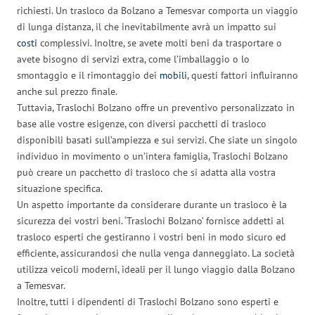
richiesti. Un trasloco da Bolzano a Temesvar comporta un viaggio
di lunga distanza, il che inevitabilmente avrà un impatto sui
costi
complessivi. Inoltre, se avete molti beni da trasportare o
avete bisogno di servizi extra, come l’imballaggio o lo
smontaggio e il rimontaggio dei
mobili
, questi fattori influiranno
anche sul prezzo finale.
Tuttavia, Traslochi Bolzano offre un preventivo personalizzato in
base alle vostre esigenze, con diversi pacchetti di trasloco
disponibili basati sull’ampiezza e sui servizi. Che siate un singolo
individuo in movimento o un’intera famiglia, Traslochi Bolzano
può creare un pacchetto di trasloco che si adatta alla vostra
situazione specifica.
Un aspetto importante da considerare durante un trasloco è la
sicurezza dei vostri beni. ‘Traslochi Bolzano’ fornisce addetti al
trasloco esperti che gestiranno i vostri beni in modo sicuro ed
efficiente, assicurandosi che nulla venga danneggiato. La società
utilizza veicoli moderni, ideali per il lungo viaggio dalla Bolzano
a Temesvar.
Inoltre, tutti i dipendenti di Traslochi Bolzano sono esperti e