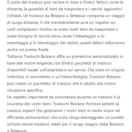
Il costo del trasloco può variare in base a diversi fattori, come la
distanza, la quantità di beni da trasportare e i servizi aggiuntivi
richiesti. Un trasloco da Bolzano a Temesvar comporta un viaggio
di lunga distanza, il che inevitabilmente avrà un impatto sui
costi complessivi. Inoltre, se avete molti beni da trasportare o
avete bisogno di servizi extra, come l’imballaggio o lo
smontaggio e il rimontaggio dei mobili, questi fattori influiranno
anche sul prezzo finale.
Tuttavia, Traslochi Bolzano offre un preventivo personalizzato in
base alle vostre esigenze, con diversi pacchetti di trasloco
disponibili basati sull’ampiezza e sui servizi. Che siate un singolo
individuo in movimento o un’intera famiglia, Traslochi Bolzano
può creare un pacchetto di trasloco che si adatta alla vostra
situazione specifica.
Un aspetto importante da considerare durante un trasloco è la
sicurezza dei vostri beni. ‘Traslochi Bolzano’ fornisce addetti al
trasloco esperti che gestiranno i vostri beni in modo sicuro ed
efficiente, assicurandosi che nulla venga danneggiato. La società
utilizza veicoli moderni, ideali per il lungo viaggio dalla Bolzano
a Temesvar.