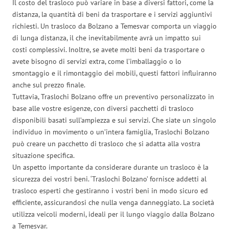
Il costo del trasloco può variare in base a diversi fattori, come la
distanza, la quantità di beni da trasportare e i servizi aggiuntivi
richiesti. Un trasloco da Bolzano a Temesvar comporta un viaggio
di lunga distanza, il che inevitabilmente avrà un impatto sui
costi complessivi. Inoltre, se avete molti beni da trasportare o
avete bisogno di servizi extra, come l’imballaggio o lo
smontaggio e il rimontaggio dei mobili, questi fattori influiranno
anche sul prezzo finale.
Tuttavia, Traslochi Bolzano offre un preventivo personalizzato in
base alle vostre esigenze, con diversi pacchetti di trasloco
disponibili basati sull’ampiezza e sui servizi. Che siate un singolo
individuo in movimento o un’intera famiglia, Traslochi Bolzano
può creare un pacchetto di trasloco che si adatta alla vostra
situazione specifica.
Un aspetto importante da considerare durante un trasloco è la
sicurezza dei vostri beni. ‘Traslochi Bolzano’ fornisce addetti al
trasloco esperti che gestiranno i vostri beni in modo sicuro ed
efficiente, assicurandosi che nulla venga danneggiato. La società
utilizza veicoli moderni, ideali per il lungo viaggio dalla Bolzano
a Temesvar.