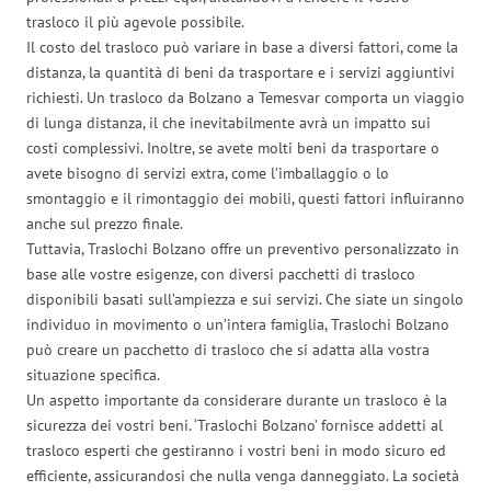
trasloco il più agevole possibile.
Il costo del trasloco può variare in base a diversi fattori, come la
distanza, la quantità di beni da trasportare e i servizi aggiuntivi
richiesti. Un trasloco da Bolzano a Temesvar comporta un viaggio
di lunga distanza, il che inevitabilmente avrà un impatto sui
costi complessivi. Inoltre, se avete molti beni da trasportare o
avete bisogno di servizi extra, come l’imballaggio o lo
smontaggio e il rimontaggio dei mobili, questi fattori influiranno
anche sul prezzo finale.
Tuttavia, Traslochi Bolzano offre un preventivo personalizzato in
base alle vostre esigenze, con diversi pacchetti di trasloco
disponibili basati sull’ampiezza e sui servizi. Che siate un singolo
individuo in movimento o un’intera famiglia, Traslochi Bolzano
può creare un pacchetto di trasloco che si adatta alla vostra
situazione specifica.
Un aspetto importante da considerare durante un trasloco è la
sicurezza dei vostri beni. ‘Traslochi Bolzano’ fornisce addetti al
trasloco esperti che gestiranno i vostri beni in modo sicuro ed
efficiente, assicurandosi che nulla venga danneggiato. La società