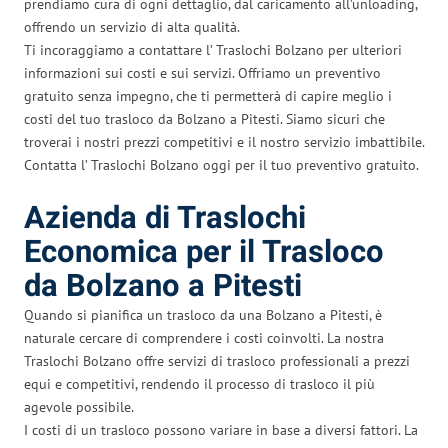
prendiamo cura di ogni dettaglio, dal caricamento all’unloading,
offrendo un servizio di alta qualità.
Ti incoraggiamo a contattare l’ Traslochi Bolzano per ulteriori
informazioni sui costi e sui servizi. Offriamo un preventivo
gratuito senza impegno, che ti permetterà di capire meglio i
costi del tuo trasloco da Bolzano a Pitesti. Siamo sicuri che
troverai i nostri prezzi competitivi e il nostro servizio imbattibile.
Contatta l’ Traslochi Bolzano oggi per il tuo preventivo gratuito.
Azienda di Traslochi
Economica per il Trasloco
da Bolzano a Pitesti
Quando si pianifica un trasloco da una Bolzano a Pitesti, è
naturale cercare di comprendere i costi coinvolti. La nostra
Traslochi Bolzano offre servizi di trasloco professionali a prezzi
equi e competitivi, rendendo il processo di trasloco il più
agevole possibile.
I costi di un trasloco possono variare in base a diversi fattori. La