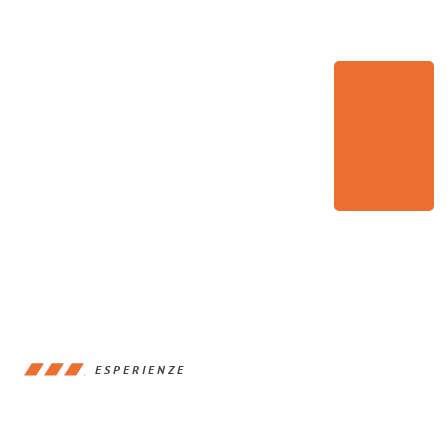
ESPERIENZE