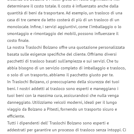
determinare il costo totale. Il costo è influenzato anche dalla
quantità di beni da trasportare. Ad esempio, un trasloco di una
casa di tre camere da letto costerà di più di un trasloco di un
monolocale. Infine, i servizi aggiuntivi, come l’imballaggio o lo
smontaggio e rimontaggio dei mobili, possono influenzare il
costo finale.
La nostra Traslochi Bolzano offre una quotazione personalizzata
basata sulle esigenze specifiche del cliente. Offriamo diversi
pacchetti di trasloco basati sull’ampiezza e sui servizi. Che tu
abbia bisogno di un servizio completo di imballaggio e trasloco,
o solo di un trasporto, abbiamo il pacchetto giusto per te.
In Traslochi Bolzano, ci preoccupiamo della sicurezza dei tuoi
beni. I nostri addetti al trasloco sono esperti e maneggiano i
tuoi beni con la massima cura, assicurandosi che nulla venga
danneggiato. Utilizziamo veicoli moderni, ideali per il lungo
viaggio da Bolzano a Pitesti, fornendo un trasporto sicuro e
efficiente.
Tutti i dipendenti dell’ Traslochi Bolzano sono esperti e
addestrati per garantire un processo di trasloco senza intoppi. Ci