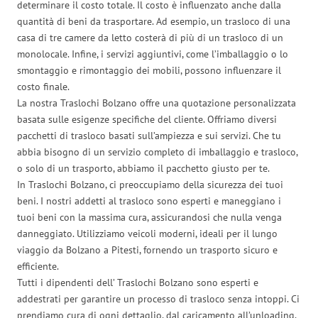
determinare il costo totale. Il costo è influenzato anche dalla
quantità di beni da trasportare. Ad esempio, un trasloco di una
casa di tre camere da letto costerà di più di un trasloco di un
monolocale. Infine, i servizi aggiuntivi, come l’imballaggio o lo
smontaggio e rimontaggio dei mobili, possono influenzare il
costo finale.
La nostra Traslochi Bolzano offre una quotazione personalizzata
basata sulle esigenze specifiche del cliente. Offriamo diversi
pacchetti di trasloco basati sull’ampiezza e sui servizi. Che tu
abbia bisogno di un servizio completo di imballaggio e trasloco,
o solo di un trasporto, abbiamo il pacchetto giusto per te.
In Traslochi Bolzano, ci preoccupiamo della sicurezza dei tuoi
beni. I nostri addetti al trasloco sono esperti e maneggiano i
tuoi beni con la massima cura, assicurandosi che nulla venga
danneggiato. Utilizziamo veicoli moderni, ideali per il lungo
viaggio da Bolzano a Pitesti, fornendo un trasporto sicuro e
efficiente.
Tutti i dipendenti dell’ Traslochi Bolzano sono esperti e
addestrati per garantire un processo di trasloco senza intoppi. Ci
prendiamo cura di ogni dettaglio, dal caricamento all’unloading,