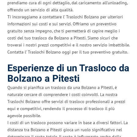
prendiamo cura di ogni dettaglio, dal caricamento all’unloading,
offrendo un servizio di alta qualità.
Ti incoraggiamo a contattare l’ Traslochi Bolzano per ulteriori
informazioni sui costi e sui servizi. Offriamo un preventivo
gratuito senza impegno, che ti permetterà di capire meglio i
costi del tuo trasloco da Bolzano a Pitesti. Siamo sicuri che
troverai i nostri prezzi competitivi e il nostro servizio imbattibile.
Contatta l’ Traslochi Bolzano oggi per il tuo preventivo gratuito.
Esperienze di un Trasloco da
Bolzano a Pitesti
Quando si pianifica un trasloco da una Bolzano a Pitesti, è
naturale cercare di comprendere i costi coinvolti. La nostra
Traslochi Bolzano offre servizi di trasloco professionali a prezzi
equi e competitivi, rendendo il processo di trasloco il più
agevole possibile.
I costi di un trasloco possono variare in base a diversi fattori. La
distanza tra Bolzano e Pitesti gioca un ruolo significativo nel
determinare il costo totale. Il costo è influenzato anche dalla