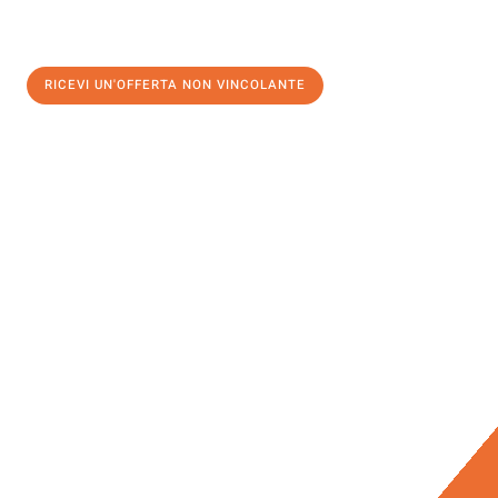
RICEVI UN'OFFERTA NON VINCOLANTE