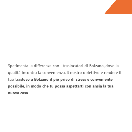
Sperimenta la differenza con i traslocatori di Bolzano, dove la
qualità incontra la convenienza. Il nostro obiettivo è rendere il
tuo
trasloco a Bolzano il più privo di stress e conveniente
possibile, in modo che tu possa aspettarti con ansia la tua
nuova casa.