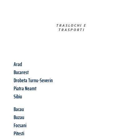
TRASLOCHI E
TRASPORTI​
Arad
Bucarest
Drobeta Turnu-Severin
Piatra Neamt
Sibiu
Bacau
Buzau
Focsani
Pitesti