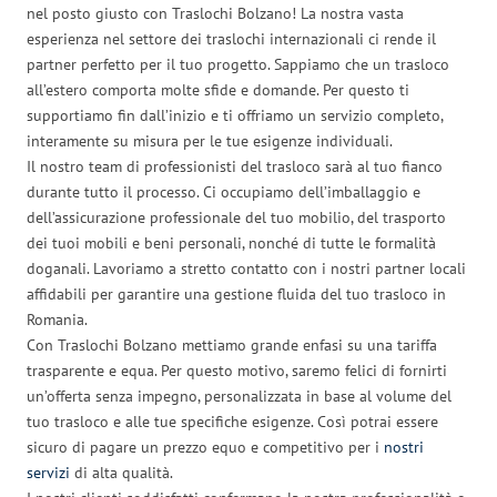
nel posto giusto con Traslochi Bolzano! La nostra vasta
esperienza nel settore dei traslochi internazionali ci rende il
partner perfetto per il tuo progetto. Sappiamo che un trasloco
all’estero comporta molte sfide e domande. Per questo ti
supportiamo fin dall’inizio e ti offriamo un servizio completo,
interamente su misura per le tue esigenze individuali.
Il nostro team di professionisti del trasloco sarà al tuo fianco
durante tutto il processo. Ci occupiamo dell’imballaggio e
dell’assicurazione professionale del tuo mobilio, del trasporto
dei tuoi mobili e beni personali, nonché di tutte le formalità
doganali. Lavoriamo a stretto contatto con i nostri partner locali
affidabili per garantire una gestione fluida del tuo trasloco in
Romania.
Con Traslochi Bolzano mettiamo grande enfasi su una tariffa
trasparente e equa. Per questo motivo, saremo felici di fornirti
un’offerta senza impegno, personalizzata in base al volume del
tuo trasloco e alle tue specifiche esigenze. Così potrai essere
sicuro di pagare un prezzo equo e competitivo per i
nostri
servizi
di alta qualità.