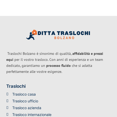
Traslochi Bolzano è sinonimo di qualità,
affidabilità e prezzi
equi
per il vostro trasloco. Con anni di esperienza e un team
dedicato, garantiamo un
processo fluido
che si adatta
perfettamente alle vostre esigenze.
Traslochi
Trasloco casa
Trasloco ufficio
Trasloco azienda
Trasloco internazionale