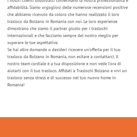
I nostri clienti soddisfatti confermano la nostra professionalità e
affidabilità. Siamo orgogliosi delle numerose recensioni positive
che abbiamo ricevuto da coloro che hanno realizzato il loro
trasloco da Bolzano in Romania con noi. Le loro esperienze
dimostrano che siamo il partner giusto per i traslochi
internazionali e che facciamo sempre del nostro meglio per
superare le tue aspettative.
Se hai altre domande o desideri ricevere un’offerta per il tuo
trasloco da Bolzano in Romania, non esitare a contattarci. Il
nostro team cordiale è a tua disposizione e non vede l’ora di
aiutarti con il tuo trasloco. Affidati a Traslochi Bolzano e vivi un
trasloco senza stress e di successo nel tuo nuovo home in
Romania!
Traslochi Bolzano in numeri: