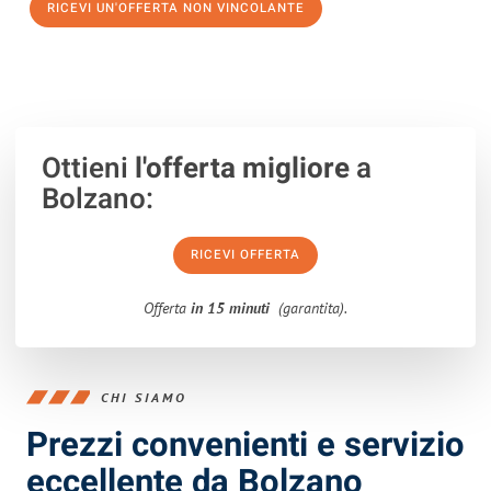
RICEVI UN'OFFERTA NON VINCOLANTE
100% non vincolante – Risposta garantita entro 15 minuti.
Ottieni
l'offerta migliore
a
Bolzano:
RICEVI OFFERTA
Offerta
in 15 minuti
(garantita).
CHI SIAMO
Prezzi convenienti e servizio
eccellente da Bolzano