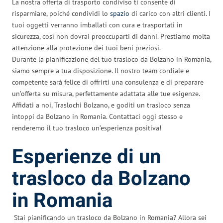
La nostra offerta di trasporto condiviso ti consente di
risparmiare, poiché condividi lo
spazio
di carico con altri clienti. I
tuoi oggetti verranno imballati con cura e trasportati in
sicurezza, così non dovrai preoccuparti di danni. Prestiamo molta
attenzione alla protezione dei tuoi beni preziosi.
Durante la pianificazione del tuo trasloco da Bolzano in Romania,
siamo sempre a tua disposizione. Il nostro team cordiale e
competente sarà felice di offrirti una consulenza e di preparare
un’offerta su misura, perfettamente adattata alle tue esigenze.
Affidati a noi, Traslochi Bolzano, e goditi un trasloco senza
intoppi da Bolzano in Romania. Contattaci oggi stesso e
renderemo il tuo trasloco un’esperienza positiva!
Esperienze di un
trasloco da Bolzano
in Romania
Stai pianificando un trasloco da Bolzano in Romania? Allora sei