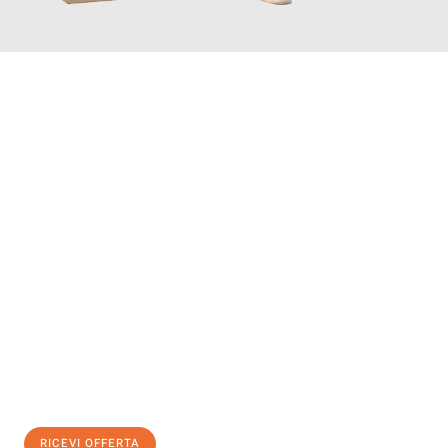
INFORMATI ORA
Scopri con Traslochi Bolzano quanto può essere
facile e senza
stress il tuo trasloco a Bolzano
. Il nostro team di esperti è
pronto ad assicurarti una transizione senza intoppi nella tua
nuova casa.
Ottieni subito
un'offerta non vincolante
e
risparmia € 100:
RICEVI OFFERTA
0299948957