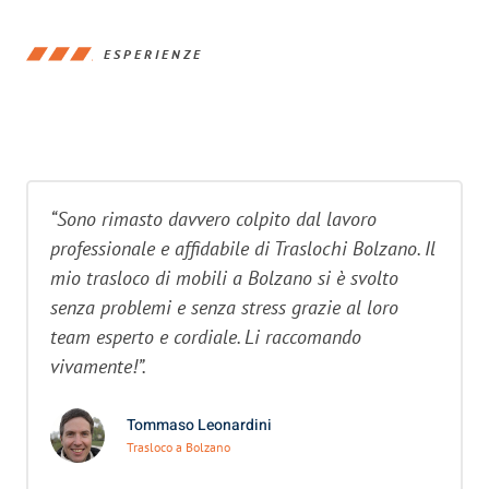
ESPERIENZE
“Sono rimasto davvero colpito dal lavoro
professionale e affidabile di Traslochi Bolzano. Il
mio trasloco di mobili a Bolzano si è svolto
senza problemi e senza stress grazie al loro
team esperto e cordiale. Li raccomando
vivamente!”.
Tommaso Leonardini
Trasloco a Bolzano