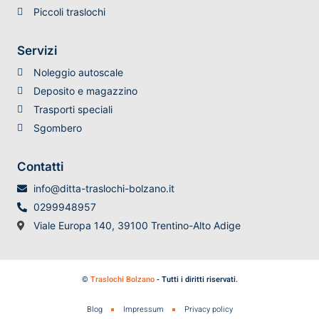
Piccoli traslochi
Servizi
Noleggio autoscale
Deposito e magazzino
Trasporti speciali
Sgombero
Contatti
info@ditta-traslochi-bolzano.it
0299948957
Viale Europa 140, 39100 Trentino-Alto Adige
©
Traslochi Bolzano
- Tutti i diritti riservati.
Blog
Impressum
Privacy policy