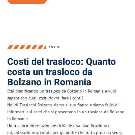
INFO
Costi del trasloco: Quanto
costa un trasloco da
Bolzano in Romania
Stai pianificando un
trasloco
da Bolzano in Romania e vuoi
sapere con quali
costi
dovrai fare i conti?
Noi di Traslochi Bolzano siamo al tuo fianco e siamo felici di
informarti sui costi che si presentano in un trasloco da Bolzano
in Romania.
Un
trasloco internazionale
richiede una pianificazione e
organizzazione accurata per garantire che tutto proceda senza