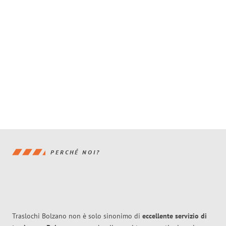
PERCHÉ NOI?
Traslochi Bolzano non è solo sinonimo di
eccellente
servizio di