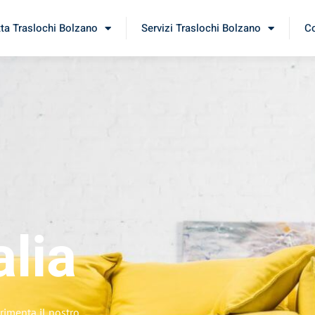
tta Traslochi Bolzano
Servizi Traslochi Bolzano
Co
alia
erimenta il nostro