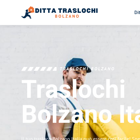
Di
TRASLOCHI BOLZANO
Traslochi
Bolzano
It
Il tuo trasloco Bolzano Italia può essere così facile! Sp