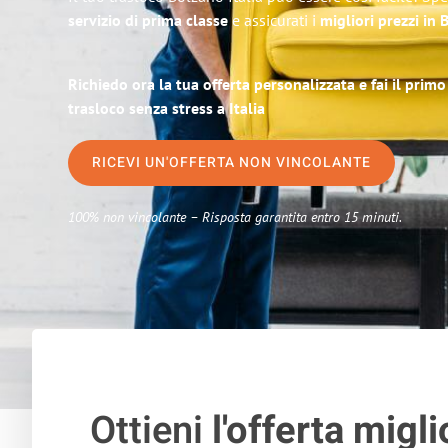
servizio di prima classe
e assicurati i
migliori prezzi in
Richiedo ora la tua offerta personalizzata e fai il prim
trasloco senza stress a Italia
RICEVI UN'OFFERTA NON VINCOLANTE
100% non vincolante – Risposta garantita entro 15 minuti.
Ottieni
l'offerta migli