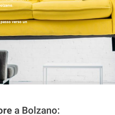
 Bolzano
.
o passo verso un
ore
a Bolzano: