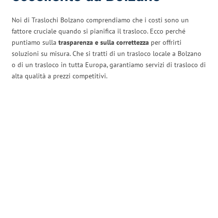
Noi di Traslochi Bolzano comprendiamo che i costi sono un
fattore cruciale quando si pianifica il trasloco. Ecco perché
puntiamo sulla
trasparenza e sulla correttezza
per offrirti
soluzioni su misura. Che si tratti di un trasloco locale a Bolzano
o di un trasloco in tutta Europa, garantiamo servizi di trasloco di
alta qualità a prezzi competitivi.