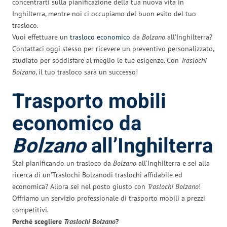
concentrarti sulla pianificazione della tua nuova vita in
Inghilterra, mentre noi ci occupiamo del buon esito del tuo
trasloco.
Vuoi effettuare un
trasloco economico
da
Bolzano
all’Inghilterra?
Contattaci oggi stesso per ricevere un preventivo personalizzato,
studiato per soddisfare al meglio le tue esigenze. Con
Traslochi
Bolzano
, il tuo trasloco sarà un successo!
Trasporto mobili
economico da
Bolzano
all’Inghilterra
Stai pianificando un trasloco da
Bolzano
all’Inghilterra e sei alla
ricerca di un’Traslochi Bolzanodi traslochi affidabile ed
economica? Allora sei nel posto giusto con
Traslochi Bolzano
!
Offriamo un servizio professionale di trasporto mobili a prezzi
competitivi.
Perché scegliere
Traslochi Bolzano
?