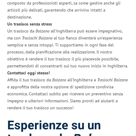
composto da professionisti esperti, sa come gestire anche gli
articoli più delicati, garantendo che arrivino intatti a
destinazione.
Un trasloco senza stress
Un trasloco da
Bolzano
all’Inghilterra può essere impegnativo,
ma con
Traslochi Bolzano
al tuo fianco diventerà un’esperienza
semplice e senza intoppi. Ti supportiamo in ogni fase del
processo, dalla pianificazione alla realizzazione. Il nostro
obiettivo è rendere il tuo trasloco il più piacevole possibile,
permettendoti di concentrarti sul tuo nuovo inizio in Inghilterra.
Contattaci oggi stesso!
Affida il tuo trasloco da
Bolzano
all’Inghilterra a
Traslochi Bolzano
e approfitta della nostra opzione di spedizione condivisa
economica. Contattaci subito per ricevere un preventivo senza
impegno e ulteriori informazioni. Siamo pronti ad aiutarti a
rendere il tuo trasloco un successo!
Esperienze su un