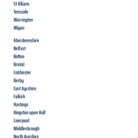
St Albans
Teesside
Warrington
Wigan
Aberdeenshire
Belfast
Bolton
Bristol
Colchester
Derby
East Ayrshire
Falkirk
Hastings
Kingston upon Hull
Liverpool
Middlesbrough
North Ayrshire