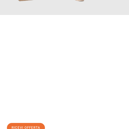
INFORMATI ORA
Scopri con Traslochi Bolzano quanto può essere
facile e senza
stress il tuo trasloco a Bolzano
. Il nostro team di esperti è
pronto ad assicurarti una transizione senza intoppi nella tua
nuova casa.
Ottieni subito
un'offerta non vincolante
e
risparmia € 100:
RICEVI OFFERTA
0299948957