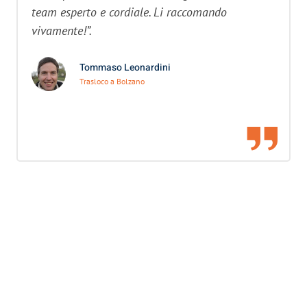
team esperto e cordiale. Li raccomando
vivamente!”.
Tommaso Leonardini
Trasloco a Bolzano