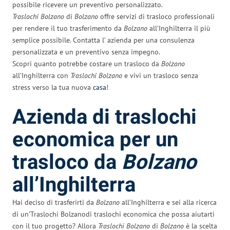
possibile ricevere un preventivo personalizzato.
Traslochi Bolzano
di
Bolzano
offre servizi di trasloco professionali
per rendere il tuo trasferimento da
Bolzano
all’Inghilterra il più
semplice possibile. Contatta l’ azienda per una consulenza
personalizzata e un preventivo senza impegno.
Scopri quanto potrebbe costare un trasloco da
Bolzano
all’Inghilterra con
Traslochi Bolzano
e vivi un trasloco senza
stress verso la tua nuova
casa
!
Azienda di traslochi
economica per un
trasloco da
Bolzano
all’Inghilterra
Hai deciso di trasferirti da
Bolzano
all’Inghilterra e sei alla ricerca
di un’Traslochi Bolzanodi traslochi economica che possa aiutarti
con il tuo progetto? Allora
Traslochi Bolzano
di
Bolzano
è la scelta