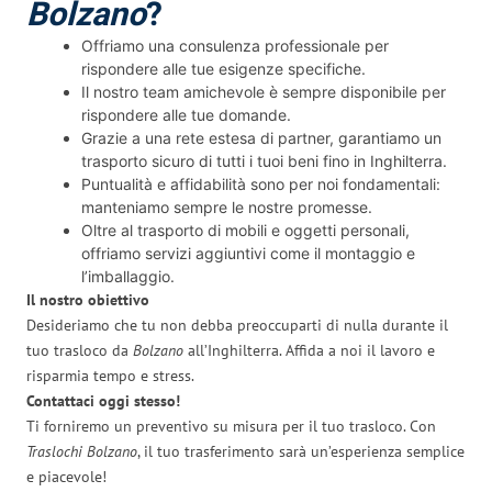
Bolzano
?
Offriamo una consulenza professionale per
rispondere alle tue esigenze specifiche.
Il nostro team amichevole è sempre disponibile per
rispondere alle tue domande.
Grazie a una rete estesa di partner, garantiamo un
trasporto sicuro di tutti i tuoi beni fino in Inghilterra.
Puntualità e affidabilità sono per noi fondamentali:
manteniamo sempre le nostre promesse.
Oltre al trasporto di mobili e oggetti personali,
offriamo servizi aggiuntivi come il montaggio e
l’imballaggio.
Il nostro obiettivo
Desideriamo che tu non debba preoccuparti di nulla durante il
tuo trasloco da
Bolzano
all’Inghilterra. Affida a noi il lavoro e
risparmia tempo e stress.
Contattaci oggi stesso!
Ti forniremo un preventivo su misura per il tuo trasloco. Con
Traslochi Bolzano
, il tuo trasferimento sarà un’esperienza semplice
e piacevole!