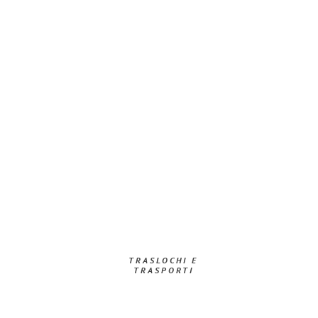
TRASLOCHI E
TRASPORTI​