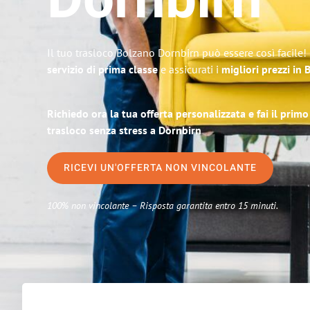
Dornbirn
Il tuo trasloco Bolzano Dornbirn può essere così facile!
servizio di prima classe
e assicurati i
migliori prezzi in
Richiedo ora la tua offerta personalizzata e fai il prim
trasloco senza stress a Dornbirn
RICEVI UN'OFFERTA NON VINCOLANTE
100% non vincolante – Risposta garantita entro 15 minuti.