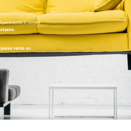
 Sperimenta il nostro
 Bolzano
.
o passo verso un