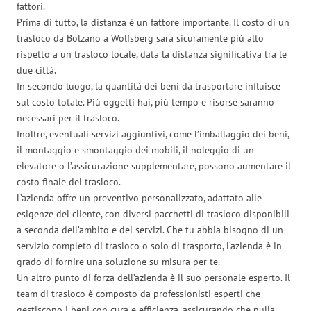
fattori.
Prima di tutto, la distanza è un fattore importante. Il costo di un
trasloco da Bolzano a Wolfsberg sarà sicuramente più alto
rispetto a un trasloco locale, data la distanza significativa tra le
due città.
In secondo luogo, la quantità dei beni da trasportare influisce
sul costo totale. Più oggetti hai, più tempo e risorse saranno
necessari per il trasloco.
Inoltre, eventuali servizi aggiuntivi, come l’imballaggio dei beni,
il montaggio e smontaggio dei mobili, il noleggio di un
elevatore o l’assicurazione supplementare, possono aumentare il
costo finale del trasloco.
L’azienda offre un preventivo personalizzato, adattato alle
esigenze del cliente, con diversi pacchetti di trasloco disponibili
a seconda dell’ambito e dei servizi. Che tu abbia bisogno di un
servizio completo di trasloco o solo di trasporto, l’azienda è in
grado di fornire una soluzione su misura per te.
Un altro punto di forza dell’azienda è il suo personale esperto. Il
team di trasloco è composto da professionisti esperti che
gestiscono i beni con cura e efficienza, assicurando che nulla