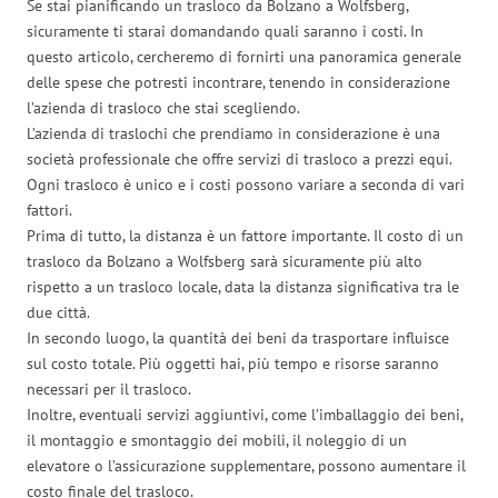
Se stai pianificando un trasloco da Bolzano a Wolfsberg,
sicuramente ti starai domandando quali saranno i costi. In
questo articolo, cercheremo di fornirti una panoramica generale
delle spese che potresti incontrare, tenendo in considerazione
l’azienda di trasloco che stai scegliendo.
L’azienda di traslochi che prendiamo in considerazione è una
società professionale che offre servizi di trasloco a prezzi equi.
Ogni trasloco è unico e i costi possono variare a seconda di vari
fattori.
Prima di tutto, la distanza è un fattore importante. Il costo di un
trasloco da Bolzano a Wolfsberg sarà sicuramente più alto
rispetto a un trasloco locale, data la distanza significativa tra le
due città.
In secondo luogo, la quantità dei beni da trasportare influisce
sul costo totale. Più oggetti hai, più tempo e risorse saranno
necessari per il trasloco.
Inoltre, eventuali servizi aggiuntivi, come l’imballaggio dei beni,
il montaggio e smontaggio dei mobili, il noleggio di un
elevatore o l’assicurazione supplementare, possono aumentare il
costo finale del trasloco.