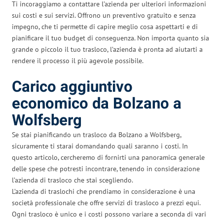
Ti incoraggiamo a contattare l’azienda per ulteriori informazioni
sui costi e sui servizi. Offrono un preventivo gratuito e senza
impegno, che ti permette di capire meglio cosa aspettarti e di
pianificare il tuo budget di conseguenza. Non importa quanto sia
grande o piccolo il tuo trasloco, l’azienda è pronta ad aiutarti a
rendere il processo il più agevole possibile.
Carico aggiuntivo
economico da Bolzano a
Wolfsberg
Se stai pianificando un trasloco da Bolzano a Wolfsberg,
sicuramente ti starai domandando quali saranno i costi. In
questo articolo, cercheremo di fornirti una panoramica generale
delle spese che potresti incontrare, tenendo in considerazione
l’azienda di trasloco che stai scegliendo.
L’azienda di traslochi che prendiamo in considerazione è una
società professionale che offre servizi di trasloco a prezzi equi.
Ogni trasloco è unico e i costi possono variare a seconda di vari