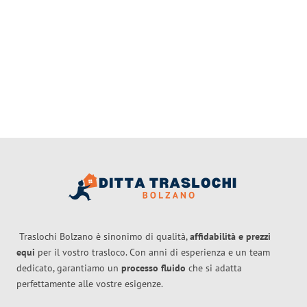
Traslochi Bolzano è sinonimo di qualità,
affidabilità e prezzi
equi
per il vostro trasloco. Con anni di esperienza e un team
dedicato, garantiamo un
processo fluido
che si adatta
perfettamente alle vostre esigenze.