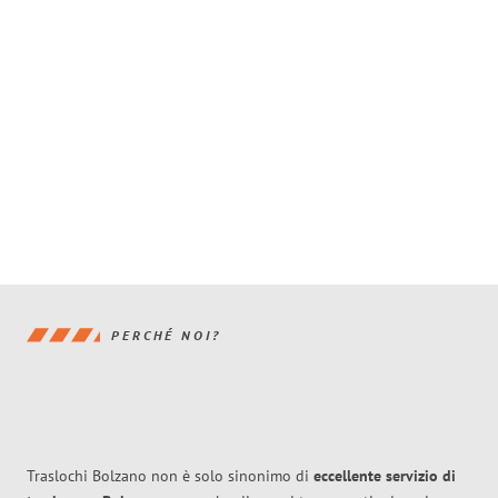
PERCHÉ NOI?
Traslochi Bolzano non è solo sinonimo di
eccellente
servizio di