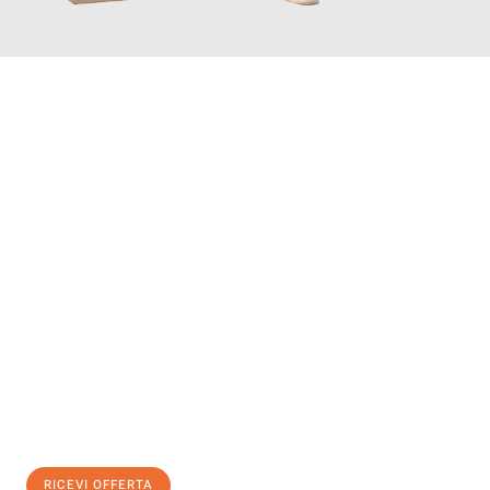
INFORMATI ORA
Scopri con Traslochi Bolzano quanto può essere
facile e senza
stress il tuo trasloco a Bolzano
. Il nostro team di esperti è
pronto ad assicurarti una transizione senza intoppi nella tua
nuova casa.
Ottieni subito
un'offerta non vincolante
e
risparmia € 100:
RICEVI OFFERTA
0299948957