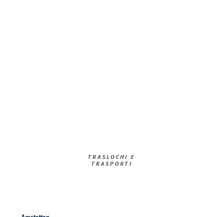
TRASLOCHI E
TRASPORTI​