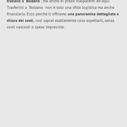
trasloco
a
Bolzano
, ma anche di prezzi trasparenti ed equi.
Trasferirsi a
Bolzano
non è solo una sfida logistica ma anche
finanziaria. Ecco perché ti offriamo
una panoramica dettagliata e
chiara dei costi,
così saprai esattamente cosa aspettarti, senza
costi nascosti o spese impreviste.