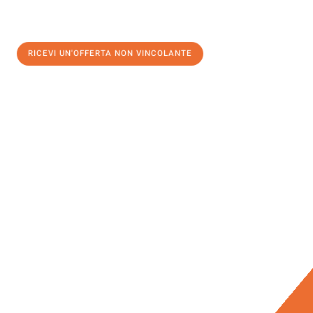
RICEVI UN'OFFERTA NON VINCOLANTE