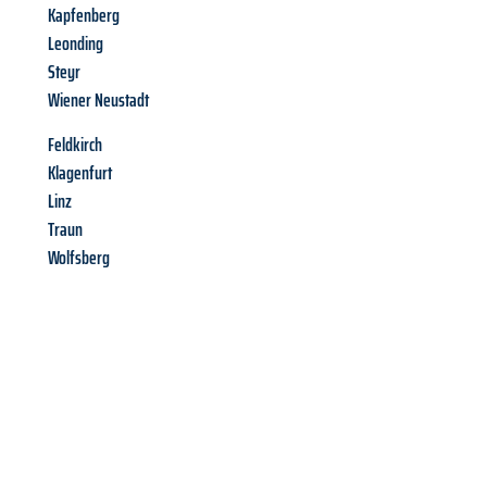
Kapfenberg
Leonding
Steyr
Wiener Neustadt
Feldkirch
Klagenfurt
Linz
Traun
Wolfsberg
Richiedi ora la tua
offerta
al
miglior