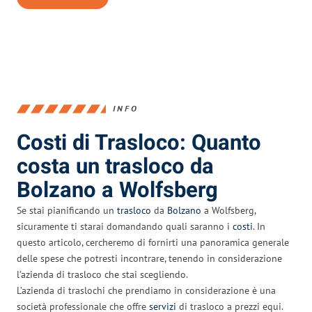
INFO
Costi di Trasloco: Quanto
costa un trasloco da
Bolzano a Wolfsberg
Se stai pianificando un
trasloco
da
Bolzano
a Wolfsberg,
sicuramente ti starai domandando quali saranno i
costi
. In
questo articolo, cercheremo di fornirti una panoramica generale
delle spese che potresti incontrare, tenendo in considerazione
l’azienda di trasloco che stai scegliendo.
L’azienda di traslochi che prendiamo in considerazione è una
società professionale che offre
servizi
di trasloco a prezzi equi.