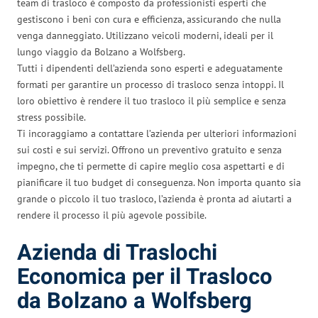
team di trasloco è composto da professionisti esperti che
gestiscono i beni con cura e efficienza, assicurando che nulla
venga danneggiato. Utilizzano veicoli moderni, ideali per il
lungo viaggio da Bolzano a Wolfsberg.
Tutti i dipendenti dell’azienda sono esperti e adeguatamente
formati per garantire un processo di trasloco senza intoppi. Il
loro obiettivo è rendere il tuo trasloco il più semplice e senza
stress possibile.
Ti incoraggiamo a contattare l’azienda per ulteriori informazioni
sui costi e sui servizi. Offrono un preventivo gratuito e senza
impegno, che ti permette di capire meglio cosa aspettarti e di
pianificare il tuo budget di conseguenza. Non importa quanto sia
grande o piccolo il tuo trasloco, l’azienda è pronta ad aiutarti a
rendere il processo il più agevole possibile.
Azienda di Traslochi
Economica per il Trasloco
da Bolzano a Wolfsberg