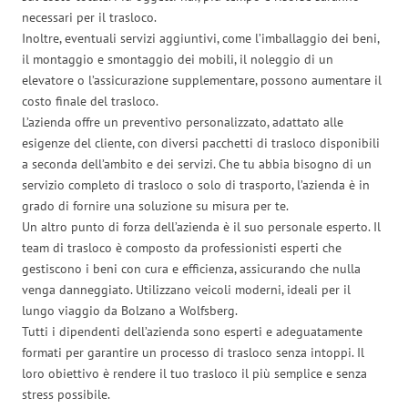
necessari per il trasloco.
Inoltre, eventuali servizi aggiuntivi, come l’imballaggio dei beni,
il montaggio e smontaggio dei mobili, il noleggio di un
elevatore o l’assicurazione supplementare, possono aumentare il
costo finale del trasloco.
L’azienda offre un preventivo personalizzato, adattato alle
esigenze del cliente, con diversi pacchetti di trasloco disponibili
a seconda dell’ambito e dei servizi. Che tu abbia bisogno di un
servizio completo di trasloco o solo di trasporto, l’azienda è in
grado di fornire una soluzione su misura per te.
Un altro punto di forza dell’azienda è il suo personale esperto. Il
team di trasloco è composto da professionisti esperti che
gestiscono i beni con cura e efficienza, assicurando che nulla
venga danneggiato. Utilizzano veicoli moderni, ideali per il
lungo viaggio da Bolzano a Wolfsberg.
Tutti i dipendenti dell’azienda sono esperti e adeguatamente
formati per garantire un processo di trasloco senza intoppi. Il
loro obiettivo è rendere il tuo trasloco il più semplice e senza
stress possibile.