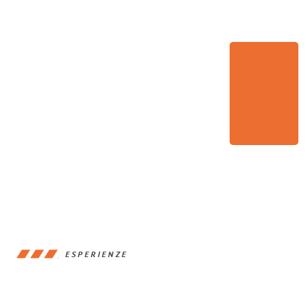
ESPERIENZE