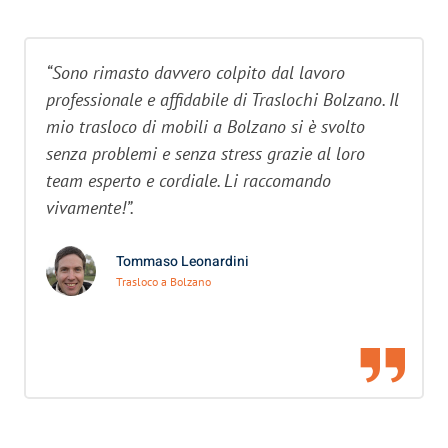
“Sono rimasto davvero colpito dal lavoro
professionale e affidabile di Traslochi Bolzano. Il
mio trasloco di mobili a Bolzano si è svolto
senza problemi e senza stress grazie al loro
team esperto e cordiale. Li raccomando
vivamente!”.
Tommaso Leonardini
Trasloco a Bolzano