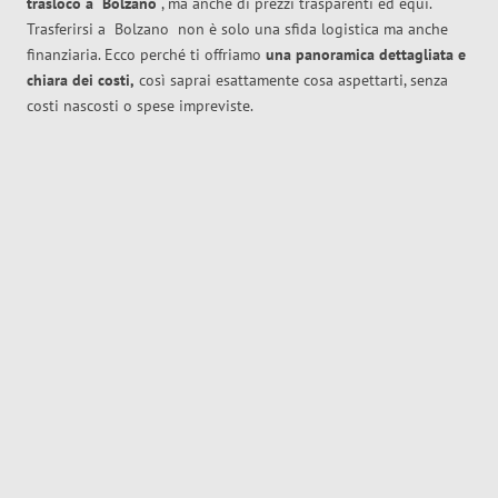
trasloco
a
Bolzano
, ma anche di prezzi trasparenti ed equi.
Trasferirsi a
Bolzano
non è solo una sfida logistica ma anche
finanziaria. Ecco perché ti offriamo
una panoramica dettagliata e
chiara dei costi,
così saprai esattamente cosa aspettarti, senza
costi nascosti o spese impreviste.