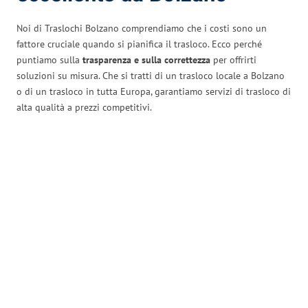
Noi di Traslochi Bolzano comprendiamo che i costi sono un
fattore cruciale quando si pianifica il trasloco. Ecco perché
puntiamo sulla
trasparenza e sulla correttezza
per offrirti
soluzioni su misura. Che si tratti di un trasloco locale a Bolzano
o di un trasloco in tutta Europa, garantiamo servizi di trasloco di
alta qualità a prezzi competitivi.