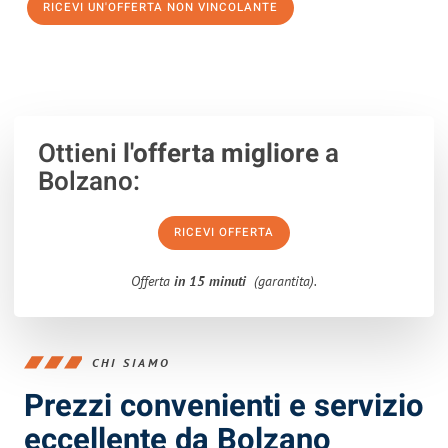
RICEVI UN'OFFERTA NON VINCOLANTE
100% non vincolante – Risposta garantita entro 15 minuti.
Ottieni
l'offerta migliore
a
Bolzano:
RICEVI OFFERTA
Offerta
in 15 minuti
(garantita).
CHI SIAMO
Prezzi convenienti e servizio
eccellente da Bolzano