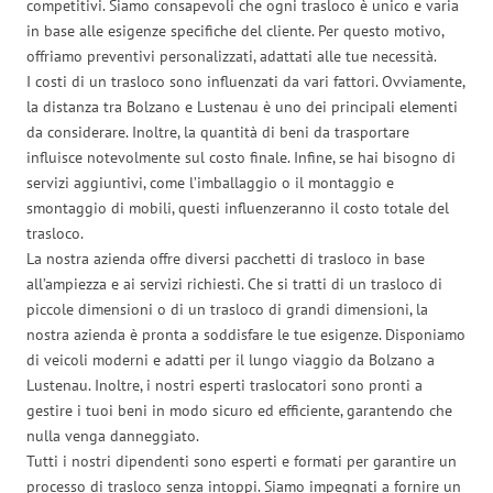
competitivi. Siamo consapevoli che ogni trasloco è unico e varia
in base alle esigenze specifiche del cliente. Per questo motivo,
offriamo preventivi personalizzati, adattati alle tue necessità.
I costi di un trasloco sono influenzati da vari fattori. Ovviamente,
la distanza tra Bolzano e Lustenau è uno dei principali elementi
da considerare. Inoltre, la quantità di beni da trasportare
influisce notevolmente sul costo finale. Infine, se hai bisogno di
servizi aggiuntivi, come l’imballaggio o il montaggio e
smontaggio di mobili, questi influenzeranno il costo totale del
trasloco.
La nostra azienda offre diversi pacchetti di trasloco in base
all’ampiezza e ai servizi richiesti. Che si tratti di un trasloco di
piccole dimensioni o di un trasloco di grandi dimensioni, la
nostra azienda è pronta a soddisfare le tue esigenze. Disponiamo
di veicoli moderni e adatti per il lungo viaggio da Bolzano a
Lustenau. Inoltre, i nostri esperti traslocatori sono pronti a
gestire i tuoi beni in modo sicuro ed efficiente, garantendo che
nulla venga danneggiato.
Tutti i nostri dipendenti sono esperti e formati per garantire un
processo di trasloco senza intoppi. Siamo impegnati a fornire un