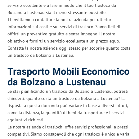
servizio eccellente e a fare in modo che il tuo trasloco da
Bolzano a Lustenau sia il meno stressante possibile.
Ti invitiamo a contattare la nostra azienda per ulteriori
informazioni sui costi e sui servizi di trasloco. Siamo lieti di
offrirti un preventivo gratuito e senza impegno. Il nostro
obiettivo è fornirti un servizio eccellente a un prezzo equo.
Contatta la nostra azienda oggi stesso per scoprire quanto costa
un trasloco da Bolzano a Lustenau.
Trasporto Mobili Economico
da Bolzano a Lustenau
Se stai pianificando un trasloco da Bolzano a Lustenau, potresti
chiederti: quanto costa un trasloco da Bolzano a Lustenau? La
risposta a questa domanda può variare in base a diversi fattori,
come la distanza, la quantità di beni da trasportare e i servizi
aggiuntivi richiesti.
La nostra azienda di traslochi offre servizi professionali a prezzi
competitivi. Siamo consapevoli che ogni trasloco è unico e varia