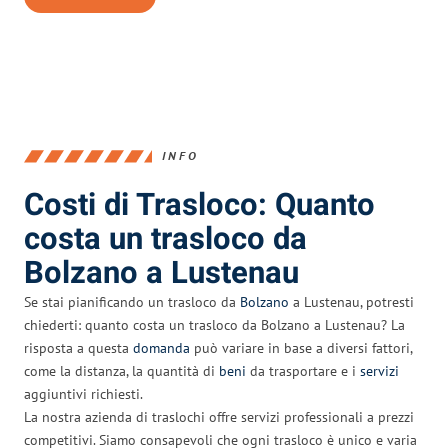
INFO
Costi di Trasloco: Quanto
costa un trasloco da
Bolzano a Lustenau
Se stai pianificando un trasloco da
Bolzano
a Lustenau, potresti
chiederti: quanto costa un trasloco da Bolzano a Lustenau? La
risposta a questa
domanda
può variare in base a diversi fattori,
come la distanza, la quantità di
beni
da trasportare e i
servizi
aggiuntivi richiesti.
La nostra azienda di traslochi offre servizi professionali a prezzi
competitivi. Siamo consapevoli che ogni trasloco è unico e varia