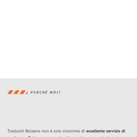
PERCHÉ NOI?
Traslochi Bolzano non è solo sinonimo di
eccellente
servizio di