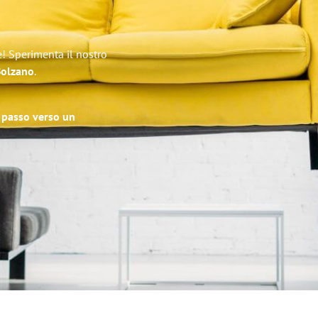
t
e! Sperimenta il nostro
 Bolzano
.
o passo verso un