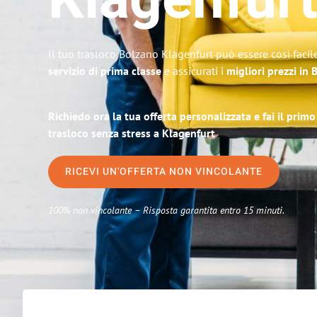
Klagenfur
Il tuo trasloco Bolzano Klagenfurt può essere così facil
servizio di prima classe
e assicurati i
migliori prezzi in
Richiedo ora la tua offerta personalizzata e fai il prim
trasloco senza stress a Klagenfurt
RICEVI UN'OFFERTA NON VINCOLANTE
100% non vincolante – Risposta garantita entro 15 minuti.